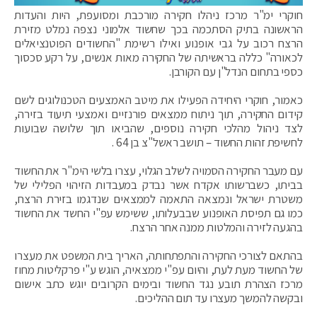
חוקרי ימ"ר מרכז ניהלו חקירה מורכבת ומסועפת, היות והעדות
הראשונה בתיק הסתכמה בכך שחשוד אלמוני נצפה נמלט מזירת
הרצח רכוב על גבי אופנוע ואילו רשימת "החשודים הפוטנציאלים
לכאורה" כללה בראשיתה של החקירה מאות אנשים, על רקע סכסוך
כספי בתחום הנדל"ן עם הקורבן.
כאמור, חוקרי היחידה הפעילו את מיטב האמצעים הטכנולוגים לשם
קידום החקירה, תוך ניתוח ממצאים פורנזיים ואמצעי תיעוד בזירה,
לצד ניהול מהלכי חקירה נוספים, שהביאו תוך שלושה שבועות
לחשיפת זהות החשוד – תושב ראשל"צ בן 64 .
עם מעבר החקירה הסמויה לשלב הגלוי, עצרו בלשי הימ"ר את החשוד
בביתו, כשברשותו אקדח אשר נבדק במעבדות הזיהוי הפלילי של
משטרת ישראל ונמצאה התאמה לממצאים שנדגמו בזירת הרצח,
כמו גם תפיסת האופנוע שבבעלותו, ששימש עפ"י החשד את החשוד
בהגעה לזירה והמלטות ממנה אחר הרצח.
בהתאם לצורכי החקירה והתפתחותה, האריך בית המשפט את מעצרו
של החשוד מעת לעת, והיום עפ"י ממצאיה, הוגש ע"י פרקליטות מחוז
מרכז הצהרת תובע נגד החשוד ובימים הקרובים יוגש כתב אישום
ובקשה להמשך מעצרו עד תום ההליכים.