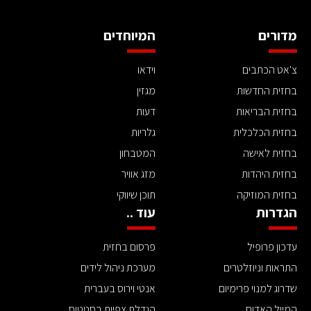
מדורים
המיוחדים
צ'אט הכתבים
וידאו
בחזית החדשות
מגזין
בחזית הבריאות
דעות
בחזית הכלכלית
גלריות
בחזית לאישה
המטבחון
בחזית היהדות
מזג אוויר
בחזית המוזיקה
תוכן שיווקי
הגדרות
עוד ..
עדכון פרופיל
פרסום בחזית
התראות וניוזלטרים
מערכת ניהול לידים
שדרוג למנוי פרימיום
אנטי וירוס בעברית
המייל האדום
הגדלת צפיות בסטטוס