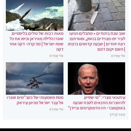
שוב טבח ביהודים • מחבלים הגיעו
מאות רבות של טילים בליסטיים
לעיר יפו מצוידים בנשק, ומטרתם:
שוגרו הלילה מאיראן וכיסו את כל
רצח יהודים | שבעה קדושים נרצחו
שטח ישראל | מה קרה- דקה אחר
| השם יקום דמם
דקה
אלי שפירא
אלי שפירא
עיתונאי מצרי: "מי שסייע
מטח משמעותי של כטב"מים שוגרו
להיווצרות התנאים לטבח שבעה
אל עבר ישראל מכיוון עיראק
באוקטובר- היו הדמוקרטים וביידן"
אלי שפירא
מאיר קרליץ