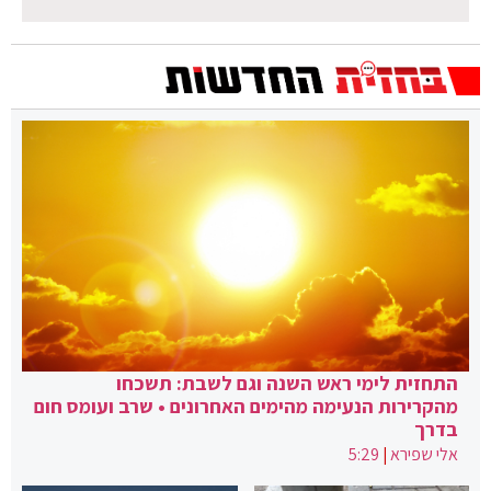
התחזית לימי ראש השנה וגם לשבת: תשכחו
מהקרירות הנעימה מהימים האחרונים • שרב ועומס חום
בדרך
אלי שפירא
|
5:29