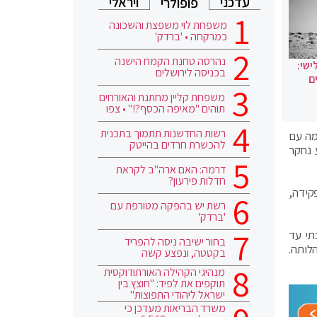
עדכני
ויראלי
פופולרי
משפחת לוי משפצת והשכונה
כמרקחה • 'ברדק'
נהרסה טחנת הקמח הישנה
ישי:
בכניסה לירושלים
ם
משפחת קליין מחתנת והאורחים
תוהים "מאיפה הכסף?!" • צפו
רשות החדשנות תתמוך בתכנית
מה עם
להכשרת חרדים בהייטק
 נחקר
דרמה: האם ארה"ב לקראת
חדלות פירעון?
קידה,
רשת יש בהפקה מטורפת עם
'ברדק'
תי עד
בחור ישיבה ניסה להפריד
לותה.
בקטטה, ונפצע קשה
מנהיגי הקהילה האורתודוקסית
תוקפים את לפיד: "חוצץ בין
ישראל ליהודי התפוצות"
משרד הבריאות מעדכן כי