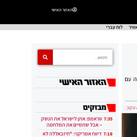
האזור האישי
וויר
לוח עברי
ה עם
עקוב
טראמפ: אתן לישראל את הנשק
7:35
– אבל שתסיים את המלחמה
בעזה
דיווח אמריקני: "חיזבאללה לא
7:18