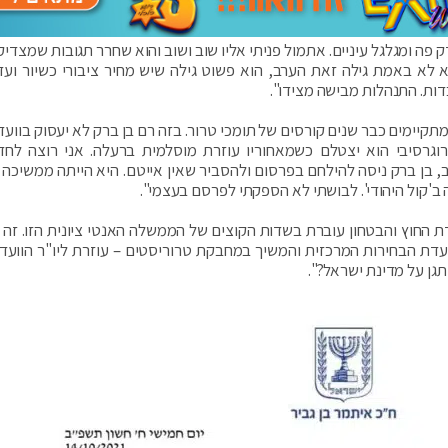
 פה ומגלגל עיניים. אתמול פניתי אליו שוב ושוב והוא שחרר תגובות שמצדי
לא באמת גילה זאת הערב, הוא פשוט גילה שיש מחיר ציבורי כשיור ועד
דות. התנהלות מבישה מצידו".
קיימים כבר שנים קורסים של תומכי טרור. בזה רם בן ברק לא יעסוק בוועדה
וגרסיבי הוא יצטלם כשמאחוריו עוזרת מוסלמית ברעלה. אני רוצה לחד
 בן ברק ניסה להילחם בפרסום ולהסביר שאין אייטם. היא הייתה ממשיכה 
'קול היהודי'. לבושתי לא הספקתי לפרסם בעצמי".
ת החוץ והבטחון עוברת בשדות הקוצים של הממשלה האנטי ציונית הזו. זה 
ת הבחירות המרכזית והמשיך במחבקת טרוריסטים – עוזרת ליו"ר הוועדה
גן על מדינת ישראל?".