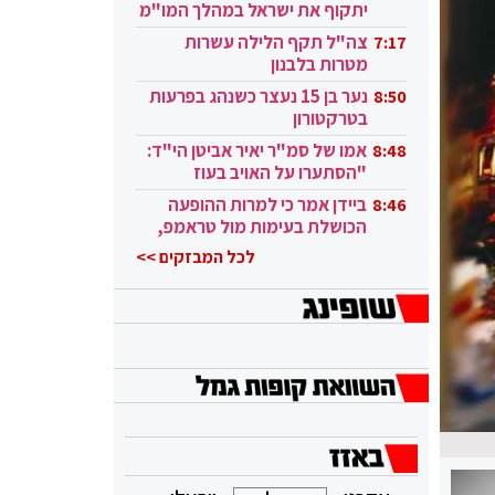
יתקוף את ישראל במהלך המו"מ
בקטאר"
צה"ל תקף הלילה עשרות
7:17
מטרות בלבנון
נער בן 15 נעצר כשנהג בפרעות
8:50
בטרקטורון
אמו של סמ"ר יאיר אביטן הי"ד:
8:48
"הסתערו על האויב בעוז
ובגבורה"
ביידן אמר כי למרות ההופעה
8:46
הכושלת בעימות מול טראמפ,
הוא ממשיך
לכל המבזקים >>