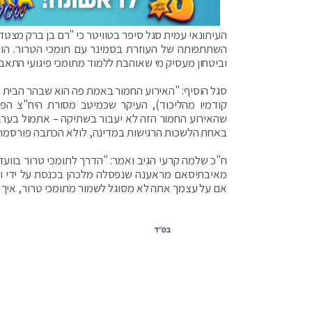
העיתונאי עמית סגל סיפר בטוויטר כי "רם בן ברק מצטדק
השתתפותה של העוזרת בסמינר עם תומכי הטרור. הוא 
וביטחון מעסיק מי שאוהבת ללמוד מתומכי פיגועי התאב
סגל הוסיף: "האירוע החמור באמת פה הוא שבהר הבית מת
קודמיו מהליכוד), העיקר שכמיטב מסורת היח"צ הפר
שהאירוע החמור הזה לא יעבור בשתיקה – אתמול בערב,
באחת הלשכות הרגישות במדינה, לולא הכתבה פורסמה ב
ח"כ שלמה קרעי הגיב ואמר: "הדרך לתומכי טרור בוועד
מאיבתיסאם מראענה שנפסלה מלכהן בכנסת על ידי ועד
אם על עצמך אתה לא מסוגל לשמור מתומכי טרור, איך ת