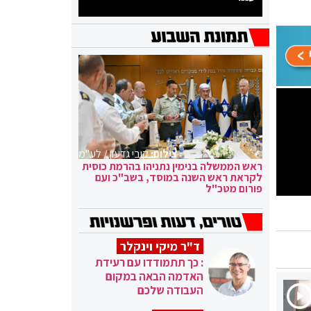
צילום:
קובי גדעון / לע"מ
ראש הממשלה בנימין נתניהו בהרמת כוסית
לקראת ראש השנה במוסד, בשב"כ ועם
פורום מטכ"ל
ד"ר מיקי וינקלר
: כך תתמודדו עם רעידת
האדמה הבאה במקום
העבודה שלכם