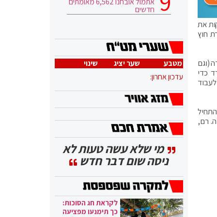
אתמול אובחנו 6,562 מאומתים
חדשים
קות את
ת חוץ
 (וגם
מטבע
שער יציג
שינוי
ד כדי
עדכון אחרון:
לעבוד
התחיל
. רם,
מי שלא עשה טעות לא
ניסה שום דבר חדש
לקראת חג הסוכות:
כך תימנעו מפציעה