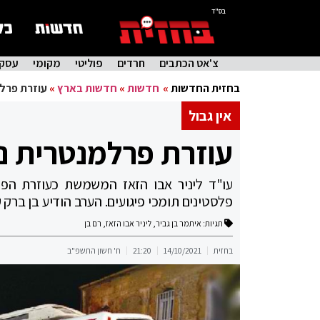
בס"ד
צ'אט הכתבים
חרדים
פוליטי
מקומי
עסקי
בחזית החדשות
»
חדשות
»
חדשות בארץ
»
עוזרת פרלמ
אין גבול
עוזרת פרלמנטרית נ
עו"ד ליניר אבו הזאז המשמשת כעוזרת הפר
פלסטינים תומכי פיגועים. הערב הודיע בן ברק
תגיות:
איתמר בן גביר
,
ליניר אבו הזאז
,
רם בן
בחזית
14/10/2021
21:20
ח' חשון התשפ"ב