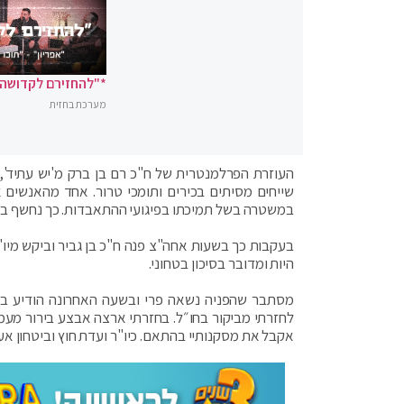
*"להחזירם לקדושה"
מערכת בחזית
העוזרת הפרלמנטרית של ח"כ רם בן ברק מ'יש עתיד',
שייחים מסיתים בכירים ותומכי טרור. אחד מהאנשים 
במשטרה בשל תמיכתו בפיגועי ההתאבדות. כך נחשף ב'הק
בעקבות כך בשעות אחה"צ פנה ח"כ בן גביר וביקש מיו"
היות ומדובר בסיכון בטחוני.
מסתבר שהפניה נשאה פרי ובשעה האחרונה הודיע בן 
לחזרתי מביקור בחו״ל. בחזרתי ארצה אבצע בירור מעמי
אקבל את מסקנותיי בהתאם. כיו"ר ועדת חוץ וביטחון אעמ