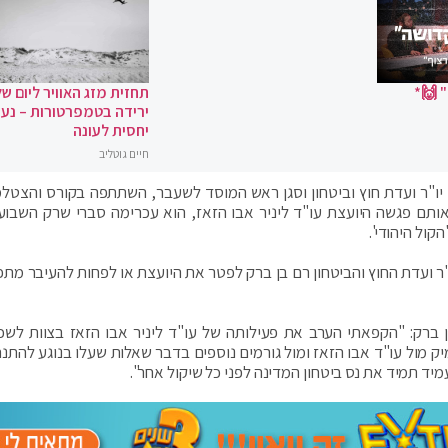
 🙌*
תחזית מזג האוויר ליום של
ירידה בטמפרטורות – נעי
יחסית לעונה
חיים גוטליב
 יו"ר ועדת חוץ וביטחון וסגן ראש המוסד לשעבר, השתתפה בקורס והצטל
אותם פגשה היועצת עו"ד ליניר אבו הזאז, הוא עכרימה סברי שרק השבוע
ול היהודי'.
ר ועדת החוץ והביטחון רם בן ברק לפטר את היועצת או לפחות להעיבר מתפ
ברק: "הקפאתי הערב את פעילותה של עו"ד ליניר אבו הזאז בצוות לשכ
ק מול עו"ד אבו הזאז ומול גורמים נוספים בדבר שאלות שעלו בנוגע להתנה
יד תמיד את נס ביטחון המדינה לפני כל שיקול אחר".