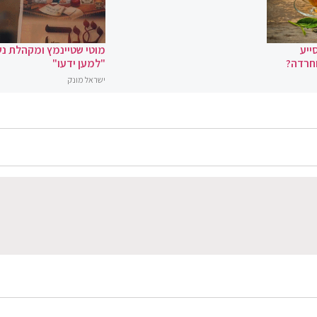
ייע
מוטי שטיינמץ ומקהלת נ
וחרדה?
"למען ידעו"
ישראל מונק