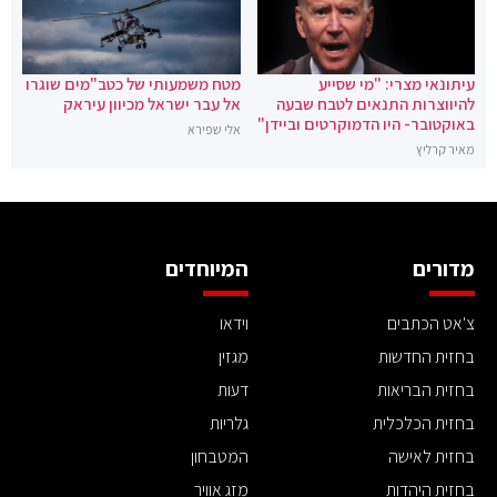
עיתונאי מצרי: "מי שסייע
מטח משמעותי של כטב"מים שוגרו
להיווצרות התנאים לטבח שבעה
אל עבר ישראל מכיוון עיראק
באוקטובר- היו הדמוקרטים וביידן"
אלי שפירא
מאיר קרליץ
מדורים
המיוחדים
צ'אט הכתבים
וידאו
בחזית החדשות
מגזין
בחזית הבריאות
דעות
בחזית הכלכלית
גלריות
בחזית לאישה
המטבחון
בחזית היהדות
מזג אוויר