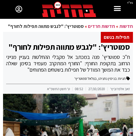
בס"ד
חדשות
»
חדשות חרדים
»
סמוטריץ': "לגבש מתווה תפילות לחורף"
תפילות בגשם
סמוטריץ': "לגבש מתווה תפילות לחורף"
ח"כ סמוטריץ' פנה במכתב אל מקבלי ההחלטות בעניין מנייני
הרחוב בתקופת החורף: "החורף המתקרב מעמיד בסימן שאלה
כבד את המשך המודל של תפילות בשטחים הפתוחים"
תגיות:
בנימין נתניהו
,
בצלאל סמוטריץ'
זאב אלפרוביץ'
27/10/2020
08:52
ט' חשון התשפ"א