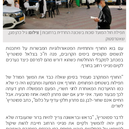
תפילת חול המועד סוכות בשכונה החרדית ברחובות
| צילום:
גיל כהן מגן,
שאטרסטוק
עם בוא החורף והתחזיות המטאורולוגיות המבשרות על היתכנות
לגשמים מקומיים בימים הקרובים, פנה ח"כ בצלאל סמוטריץ'
במכתב למקבלי ההחלטות כשהוא דורש מהם לפרסם כיצד נערכים
לקיום מנייני רחוב בחורף.
"החורף המתקרב מעמיד בסימן שאלה כבד את המשך המודל של
תפילות בשטחים הפתוחים. החורף אינו הפתעה ומתבקש היה כי שלא
כמו ההיערכות המאוחרת לחגי תשרי, הפעם הממשלה תתן דעתה
לכך מבעוד מועד. איני יודע אם ישנו פתרון למאה אחוז מהבעיה. אבל
החיים אינם שחור-לבן. גם פתרון חלקי עדיף על כלום", כתב סמוטריץ'
לשרים.
לדבר סמוטריץ', "בראש ובראשונה צריך להיות ברור שהעובדה שלא
ניתן יהיה להמשיך ולקיים את מנייני הרחוב חייבת להוות שיקול
להשפיע על ההחלטות בעניין פתיחת בתי הכנסת במסגרת האיזונים