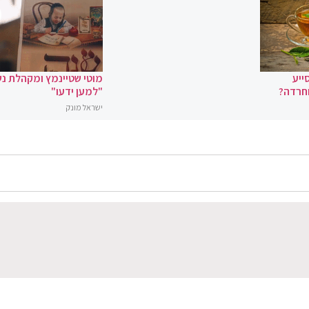
ייע
מוטי שטיינמץ ומקהלת נ
וחרדה?
"למען ידעו"
ישראל מונק