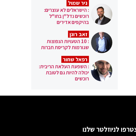
ניר שמול
: הישראלים לא עוצרים:
רוכשים נדל"ן בחו"ל
בהיקפים אדירים
זאב רונן
: 10 הטעויות הנפוצות
שגורמות לקריסת חברות
רפאל שחור
: השפעת העלאת הריבית:
יכולה להיות גם לטובת
רוכשים
טרפו לניוזלטר שלנו