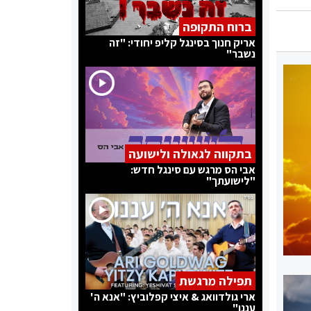
ברוח התקופה
אריק חנוך בסינגל קליפ יחודי: "זה
נשבר"
בתקווה לגאולה ולישועה
אבי הס מרגש עם סינגל חדש:
"לישועתך"
תפילה מרגשת
ארי גולדוואג & איצי קפלוביץ: "אנא ה'
עננו"