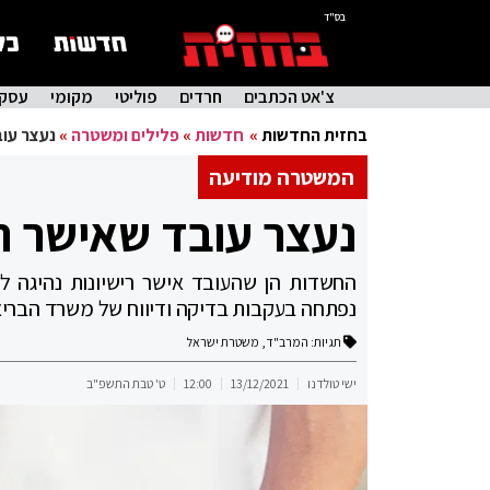
בס"ד
צ'אט הכתבים
חרדים
פוליטי
מקומי
עסקי
בחזית החדשות
»
חדשות
»
פלילים ומשטרה
»
נעצר עוב
המשטרה מודיעה
נעצר עובד שאישר רי
החשדות הן שהעובד אישר רישיונות נהיגה 
נפתחה בעקבות בדיקה ודיווח של משרד הברי
תגיות:
המרב"ד
,
משטרת ישראל
ישי טולדנו
13/12/2021
12:00
ט' טבת התשפ"ב