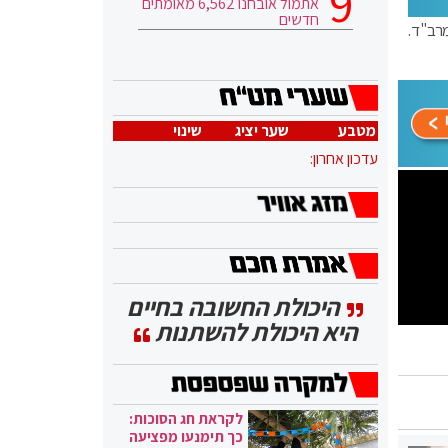
אתמול אובחנו 6,562 מאומתים
חדשים
רב"ד.
מטבע
שער יציג
שינוי
עדכון אחרון:
היכולת החשובה בחיים
היא היכולת להשתנות
לקראת חג הסוכות:
כך תימנעו מפציעה