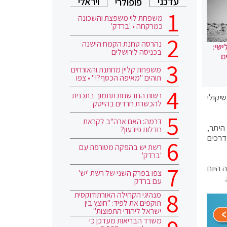
עדכני
ויראלי
פופולרי
משפחת לוי משפצת והשכונה
כמרקחה • 'ברדק'
נהרסה טחנת הקמח הישנה
ישי:
בכניסה לירושלים
ם
משפחת קליין מחתנת והאורחים
תוהים "מאיפה הכסף?!" • צפו
רשות החדשנות תתמוך בתכנית
יקולי
להכשרת חרדים בהייטק
דרמה: האם ארה"ב לקראת
היתר,
חדלות פירעון?
דרכים
רשת יש בהפקה מטורפת עם
'ברדק'
 היום
צפו בפרק השני של רשת 'יש'
עם ברדק
מנהיגי הקהילה האורתודוקסית
תוקפים את לפיד: "חוצץ בין
ישראל ליהודי התפוצות"
משרד הבריאות מעדכן כי