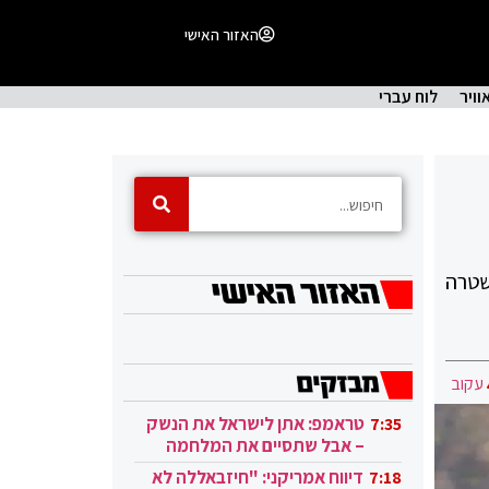
האזור האישי
וויר
לוח עברי
שטרה
עקוב
טראמפ: אתן לישראל את הנשק
7:35
– אבל שתסיים את המלחמה
בעזה
דיווח אמריקני: "חיזבאללה לא
7:18