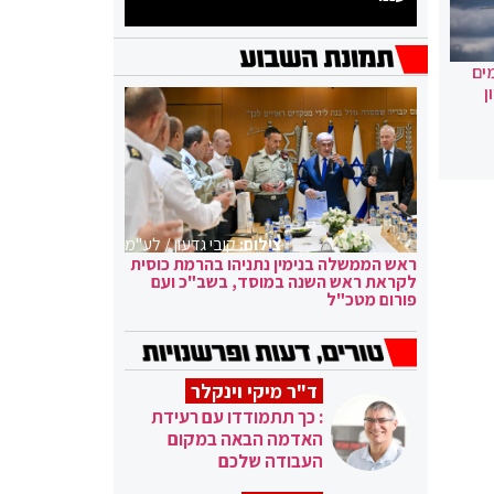
ים
ן
צילום:
קובי גדעון / לע"מ
ראש הממשלה בנימין נתניהו בהרמת כוסית
לקראת ראש השנה במוסד, בשב"כ ועם
פורום מטכ"ל
ד"ר מיקי וינקלר
: כך תתמודדו עם רעידת
האדמה הבאה במקום
העבודה שלכם