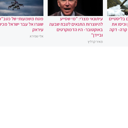
 בליסטיים
עיתונאי מצרי: "מי שסייע
מטח משמעותי של כטב"מ
וכיסו את
להיווצרות התנאים לטבח שבעה
שוגרו אל עבר ישראל מכיוו
 קרה- דקה
באוקטובר- היו הדמוקרטים
עיראק
וביידן"
אלי שפירא
מאיר קרליץ