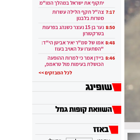
יתקוף את ישראל במהלך המו"מ
בקטאר"
צה"ל תקף הלילה עשרות
7:17
מטרות בלבנון
נער בן 15 נעצר כשנהג בפרעות
8:50
בטרקטורון
אמו של סמ"ר יאיר אביטן הי"ד:
8:48
"הסתערו על האויב בעוז
ובגבורה"
ביידן אמר כי למרות ההופעה
8:46
הכושלת בעימות מול טראמפ,
הוא ממשיך
לכל המבזקים >>