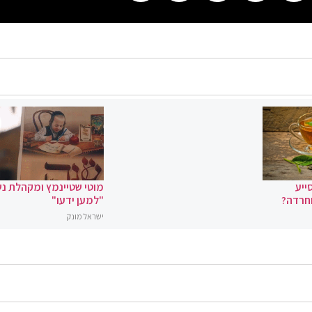
ייע
מוטי שטיינמץ ומקהלת נ
וחרדה?
"למען ידעו"
ישראל מונק