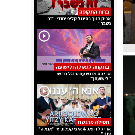
ברוח התקופה
אריק חנוך בסינגל קליפ יחודי: "זה
נשבר"
בתקווה לגאולה ולישועה
אבי הס מרגש עם סינגל חדש:
"לישועתך"
תפילה מרגשת
ארי גולדוואג & איצי קפלוביץ: "אנא ה'
עננו"