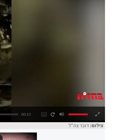
00:15
צילום:
דובר צה"ל