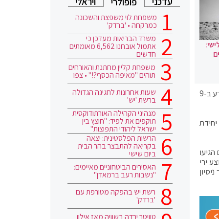
עדכני
ויראלי
פופולרי
משפחת לוי משפצת והשכונה
כמרקחה • 'ברדק'
משרד הבריאות מעדכן כי
ישי:
אתמול אובחנו 6,562 מאומתים
חדשים
ם
משפחת קליין מחתנת והאורחים
תוהים "מאיפה הכסף?!" • צפו
שעות אחרונות לחגיגה הגדולה
בתום פעילות מודיעינית ומבצעית משותפת של צה"ל, שב"כ ומג"ב בימים שלאחר נסיון פיגוע הדריסה והירי כנגד לוחמי צה״ל שאירע ב-9
ברשת 'יש'
מנהיגי הקהילה האורתודוקסית
תוקפים את לפיד: "חוצץ בין
יחידת
ישראל ליהודי התפוצות"
הרשות הפלסטינית: יצאה
בקריאה להתבצר בהר הבית
הגיעו
ביום שישי
ע ירי
האסירים הביטחוניים מאיימים:
יסיון
"נשבות רעב ברמאדן"
רשת יש בהפקה מטורפת עם
'ברדק'
טוויטר ירדה בשוויה מאז אילון