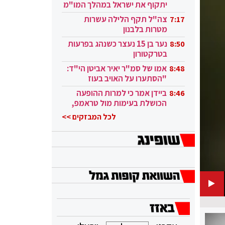
יתקוף את ישראל במהלך המו"מ
בקטאר"
צה"ל תקף הלילה עשרות
7:17
מטרות בלבנון
נער בן 15 נעצר כשנהג בפרעות
8:50
בטרקטורון
אמו של סמ"ר יאיר אביטן הי"ד:
8:48
"הסתערו על האויב בעוז
ובגבורה"
ביידן אמר כי למרות ההופעה
8:46
הכושלת בעימות מול טראמפ,
הוא ממשיך
לכל המבזקים >>