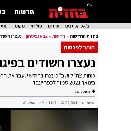
בס"ד
צ'אט הכתבים
חרדים
פוליטי
מקומי
עסקי
בחזית החדשות
»
חדשות
»
צבא וביטחון
»
נעצרו חשודי
הותר לפרסום
נעצרו חשודים בפיגו
בינואר 2021 סמוך לכפר יעבד
תגיות:
פיגוע
ישי טולדנו
22/02/2021
14:48
י' אדר התשפ"א