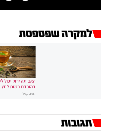
האם תה ירוק יכול לס
בהורדת רמות לחץ 
נועה קפלן