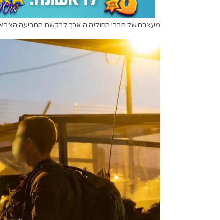
מעצרם של חברי החוליה הוארך לבקשת התביעה הצבאית עד ל-28 בפברואר 2021 לצורך הגש