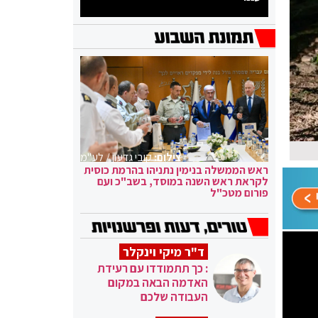
צילום:
קובי גדעון / לע"מ
ראש הממשלה בנימין נתניהו בהרמת כוסית
לקראת ראש השנה במוסד, בשב"כ ועם
פורום מטכ"ל
ד"ר מיקי וינקלר
: כך תתמודדו עם רעידת
האדמה הבאה במקום
העבודה שלכם