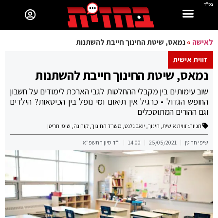
בס"ד
לאישה
»
נמאס, שיטת החינוך חייבת להשתנות
זווית אישית
נמאס, שיטת החינוך חייבת להשתנות
שוב עימותים בין מקבלי ההחלטות לגבי הארכת לימודים על חשבון
החופש הגדול • כרגיל אין תיאום ומי נופל בין הכיסאות? הילדים
וגם ההורים המתוסכלים
תגיות:
זווית אישית
,
חינוך
,
יואב גלנט
,
משרד החינוך
,
קורונה
,
שיפי חריטן
שיפי חריטן
25/05/2021
14:00
י"ד סיון התשפ"א