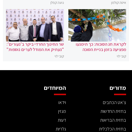
איטה קולמן
נועה קפלן
לקראת חג הסוכות: כך תימנעו
שר החינוך החרדי ביקר ב'נעורים':
מפציעה בזמן בניית הסוכה
"נעתיק את המודל לערים נוספות"
קובי לוי
קובי לוי
מדורים
המיוחדים
צ'אט הכתבים
וידאו
בחזית החדשות
מגזין
בחזית הבריאות
דעות
בחזית הכלכלית
גלריות