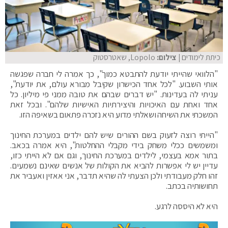
כיתת לימודים
| צילום:
Lopolo, שאטרסטוק
"הלוואי שהייתי יודעת להתבטא כמוך", כך אמרה לי חברה שפגשה
אותי השבוע. "לכל אחד הכישרון שקיבל מבורא עולם, את יודעת",
עניתי לה בעדינות. "יש דברים שבהם את טובה ממני פי מיליון. כל
אחד ואחת עם האיכויות והיצירתיות האישיות שלהם". ובכל זאת
המשכתי את השיחה ושאלתי מדוע היא נזכרה פתאום בשאיפה הזו.
"הייתי רוצה לזעוק בשם ההורים שיש להם ילדים במערכת החינוך
ומשמשים ככלי משחק בידי מקבלי ההחלטות", היא אמרה בכאב.
בתור אמא בעצמי, לילדים במערכת החינוך, וגם אם לא הייתי כזו,
עדיין יש לי אפשרות להביא את הקולות של אנשים שאינם נשמעים.
זהו חלק מעבודתי ולכן הצעתי לה שהיא תדבר, אני אאזין ואעביר את
תחושותיה בכתב.
היא לא היססה לרגע.