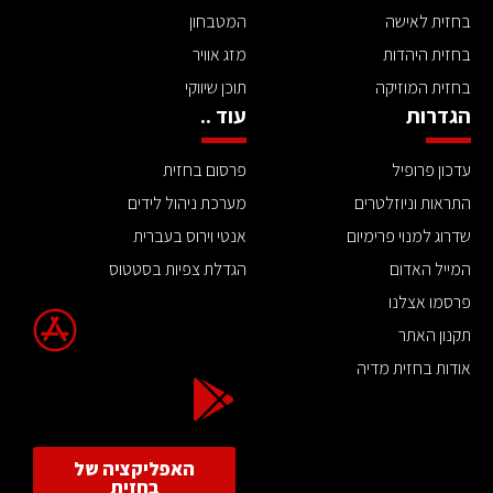
בחזית לאישה
המטבחון
בחזית היהדות
מזג אוויר
בחזית המוזיקה
תוכן שיווקי
הגדרות
עוד ..
עדכון פרופיל
פרסום בחזית
התראות וניוזלטרים
מערכת ניהול לידים
שדרוג למנוי פרימיום
אנטי וירוס בעברית
המייל האדום
הגדלת צפיות בסטטוס
פרסמו אצלנו
תקנון האתר
אודות בחזית מדיה
האפליקציה של
בחזית