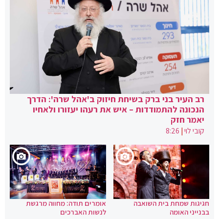
רב העיר בני ברק בשיחת חיזוק ב'אהל שרה': הדרך
הנכונה להתמודדות – איש את רעהו יעזורו ולאחיו
יאמר חזק
קובי לוי
|
8:26
חגיגות שמחת בית השואבה
אומרים תודה: מחווה מרגשת
בבנייני האומה
לנשות האברכים