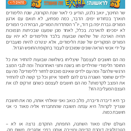
שר החינוך, יואב גלנט, הודיע כי לאור שנת הקורונה, שנת הלימודים
תוארך בכחודש ימים. הדבר, כמה מפתיע, לא תואם עם ארגון
המורים. גברת יפה בן דוד, יו"ר הסתדרות המורים, הבהירה כי המורים
לא יסכימו להארכה. בכלל, לאחר מכן שמענו שבכיתות הנמוכות
תהיה הארכה של שלושה שבועות בלבד והלימודים לא יהיו עם
המורים המקוריים של שנת הלימודים, אלא יצטרכו להיות מועברים
על ידי אנשי הוראה שונים שמוכנים לעבוד בתקופת החופש הגדול.
מה הם חושבים לעצמם? שיצליחו בשלושה שבועות להחזיר את כל
החוסר הלימודי שהילדים חוו בשנה וחצי האחרונות? ומה לגבי המצב
הרגשי שלהם? ומה עם ילדים שאינם מוכנים לחזור ללימודים? מה עם
ילדים שחוסר השגרה גרם להם לחוסר איזון וכל כך קשה לנו להחזיר
את המצב לקדמותו? מה הם חושבים לעצמם כשהם זורקים לנו את
העצם המעליבה הזו?
כך היא דיברה ודיברה, מלב כואב ואני שאלתי אותה, מה את חושבת
שצריך לקרות? היא ענתה תשובה שהתחברתי אליה מאוד כי אני
חושבת כמוה.
העולם שלנו מאוד השתנה, התפתח, התקדם. נרצה או לא –
הטכנולוגיה דוהרת קדימה ומציבה אותנו בפני אתגרים. משום מה,