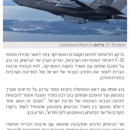
מטוס F-35
| צילום:
Lockheed Martin
ברקע הדיווחים לפיהם הקונגרס האמריקני צפוי לאשר מכירת מטוסי
F-35 לאיחוד האמירויות הערביות, הודיע הערב שר הביטחון בני גנץ
על הסכם שחתם עם משרד ההגנה האמריקני, לפיו תבטיח ארצות
הברית לשמר את היתרון הצבאי של ישראל מול המדינות הערביות
במזרח התיכון.
גנץ שוחח עם ראש הממשלה נתניהו ומסר עדכון על הדיונים שערך
בפנטגון ועל ההסכם שנחתם בינו לבין מזכיר ההגנה אספר להבטחת
יתרונה הצבאי האיכותי של מדינת ישראל. "הסכם זה הושג אחר
דיאלוג ממושך בין משרד הביטחון והפנטגון שהתחיל לאחר ביקורו
הקודם של שר הביטחון בוושינגטון לפני חודש", הודיע גנץ.
שר הביטחון הדגיש שההבנות שהושגו עם ארצות הברית יאפשרו
תכניות רכש ארוכות טווח שיספקו מערכות נשק מתקדמות לישראל,