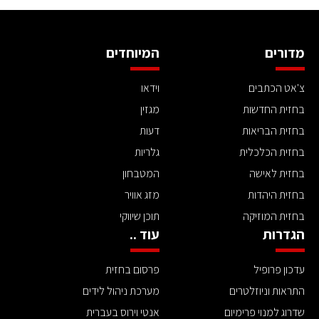
מדורים
המיוחדים
צ'אט הכתבים
וידאו
בחזית החדשות
מגזין
בחזית הבריאות
דעות
בחזית הכלכלית
גלריות
בחזית לאישה
המטבחון
בחזית היהדות
מזג אוויר
בחזית המוזיקה
תוכן שיווקי
הגדרות
עוד ..
עדכון פרופיל
פרסום בחזית
התראות וניוזלטרים
מערכת ניהול לידים
שדרוג למנוי פרימיום
אנטי וירוס בעברית