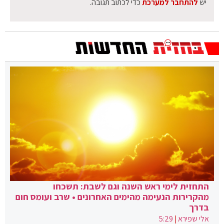
יש
להתחבר למערכת
כדי לכתוב תגובה.
התחזית לימי ראש השנה וגם לשבת: תשכחו
מהקרירות הנעימה מהימים האחרונים • שרב ועומס חום
בדרך
אלי שפירא
|
5:29