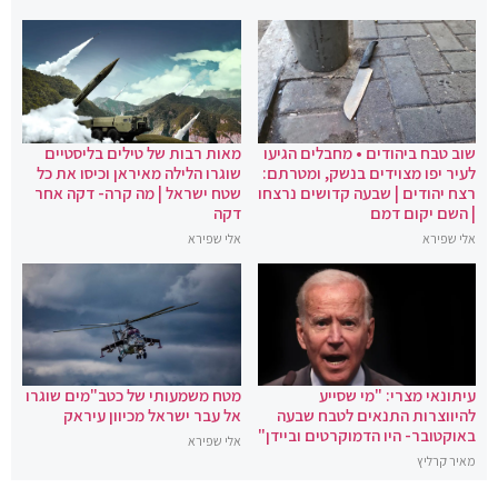
שוב טבח ביהודים • מחבלים הגיעו
מאות רבות של טילים בליסטיים
לעיר יפו מצוידים בנשק, ומטרתם:
שוגרו הלילה מאיראן וכיסו את כל
רצח יהודים | שבעה קדושים נרצחו
שטח ישראל | מה קרה- דקה אחר
| השם יקום דמם
דקה
אלי שפירא
אלי שפירא
עיתונאי מצרי: "מי שסייע
מטח משמעותי של כטב"מים שוגרו
להיווצרות התנאים לטבח שבעה
אל עבר ישראל מכיוון עיראק
באוקטובר- היו הדמוקרטים וביידן"
אלי שפירא
מאיר קרליץ