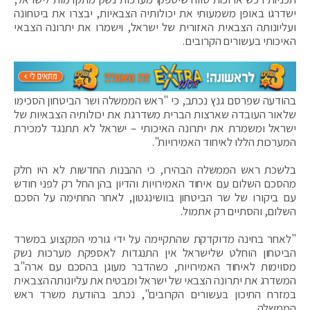
ישדרגו באופן משמעותי את יכולותיה הצבאיות, יבצרו את ביטחונה
ועליונותה הצבאית האזורית של ישראל, וישמרו את יתרונה הצבאי
האיכותי בעשורים הקרובים.
בהודעה שפרסם גנץ נכתב, כי "ראש הממשלה ושר הביטחון הסכימו
שלאור העובדה שארצות הברית משדרגת את יכולותיה הצבאיות של
ישראל ומשמרת את יתרונה האיכותי – ישראל לא תתנגד למכירת
המערכות הללו לאיחוד האמירויות".
בלשכת ראש הממשלה הבהירו, כי ההבנות החדשות לא היו חלק
מהסכם השלום עם איחוד האמירויות והדיון בהן החל רק לפני חודש
עם ביקורו של שר הביטחון בוושינגטון, לאחר החתימה על הסכם
השלום, והסתיים רק אתמול.
"לאחר בחינה מדוקדקת שהתקיימה על ידי גורמי המקצוע במשרד
הביטחון הוחלט שלישראל אין התנגדות לאספקת מערכות נשק
מסוימות לאיחוד האמירויות, כשהדבר מעוגן בהסכם עם ארה"ב
המשדרג את יתרונה הצבאי של ישראל ומבטיח את עליונותה הצבאית
במזרח התיכון בעשורים הקרובים", נכתב בהודעת משרד ראש
הממשלה.