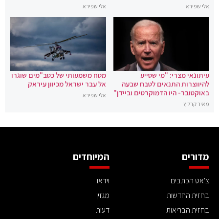
אלי שפירא
אלי שפירא
עיתונאי מצרי: "מי שסייע
מטח משמעותי של כטב"מים שוגרו
להיווצרות התנאים לטבח שבעה
אל עבר ישראל מכיוון עיראק
באוקטובר- היו הדמוקרטים וביידן"
אלי שפירא
מאיר קרליץ
מדורים
המיוחדים
צ'אט הכתבים
וידאו
בחזית החדשות
מגזין
בחזית הבריאות
דעות