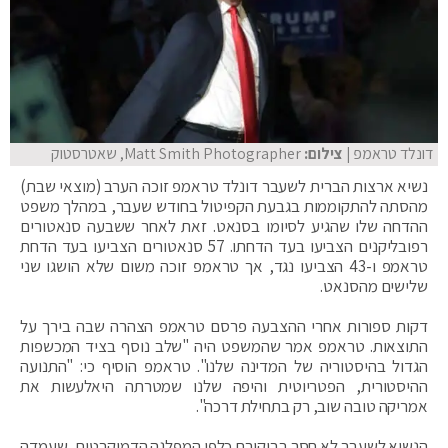
דונלד טראמפ
| צילום:
Matt Smith Photographer, שאטרסטוק
נשיא ארצות הברית לשעבר דונלד טראמפ זוכה הערב (מוצאי שבת)
מהסתה להתקוממות בגבעת הקפיטול בחודש שעבר, במהלך משפט
ההדחה שלו שהגיע לסיומו בסנאט. זאת לאחר ששבעה סנאטורים
רפובליקנים הצביעו בעד הדחתו. 57 סנאטורים הצביעו בעד הדחת
טראמפ ו-43 הצביעו נגד, אך טראמפ זוכה משום שלא הושגו שני
שלישים מהסנאט.
דקות ספורות אחרי ההצבעה פרסם טראמפ הצהרה שבה בירך על
התוצאות. טראמפ אמר שהמשפט היה "שלב נוסף בציד המכשפות
הגדול בהיסטוריה של המדינה שלנו". טראמפ הוסיף כי: "התנועה
ההיסטורית, הפטריוטית והיפה שלנו שמטרתה היאלעשות את
אמריקה טובה שוב, רק בתחילת דרכה".
הנשיא לשעבר לא חסך בביקורת כלפי המפלגה הדמוקרטית, שעמדה