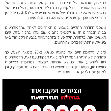
ההצעה, שהוגשה על ידי הרוב הדמוקרטי, זכתה לתמיכתם של
חמישה סנאטורים רפובליקנים, בה גם לינדזי גרהאם, בעל בריתו של
הנשיא טראמפ. צוות ההגנה של טראמפ הודיע שיש לו 310 עדים לזמן
וזהיר כי אם אכן ייקראו עדים למשפט, הם יזמנו מאות.
משפט ההדחה התקיים בשבועיים האחרונים לאחר שהדמוקרטים
בבית הנבחרים הגישו לסנאט כתב אישום נגדו בהליך בזק, שבו
האשימו אותו בלקיחת חלק פעיל בהתפרעויות בגבעת הקפיטול ב-6
בינואר, שהסתיימו בחמישה הרוגים.
כזכור, טראמפ סיים את כהונתו כנשיא ב-20 בינואר השנה, כך
שהדחתו לא הייתה גורמת לו לעזוב את תפקידו. עם זאת, הדמוקרטים
קיוו להרשיע אותו כנושא אחריות למצור ולמהומות האלימות
בוושינגטון, במסגרתן נהרגו חמישה בני אדם, בהם שוטר אמריקני, וכן
למנוע ממנו לכהן שוב בתפקיד ציבורי.
הצטרפו ועקבו אחר