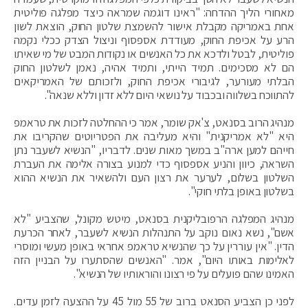
מאחורי הליך ההדחה: "ראינו דוגמה שמראה כיצד מפלגה פוליטית
אחת באמריקה מקבלת אישור להשמצת שלטון החוק, הוצאת לשון
הרע על אכיפת החוק, מעודדת אספסוף וניצול הצדק ככלי נקמה
פוליטית, לבטל ולדכא את כל האנשים או נקודות המבט של מי שאיתו
הם לא מסכימים. תמיד הייתי, ותמיד אהיה, נאמן לשלטון החוק
הבלתי מעורער, לגיבורי אכיפת החוק, ולזכותם של האמריקאים
להתווכח בשלווה ובכבוד על נושאי היום ללא זדון וללא שנאה".
מנהיג הרוב בסנאט, צ'אק שומר, אמר כי ההחלטה לזכות את טראמפ
היא "לא אמריקנית" והיא מעליבה את הפטריוטים שהקריבו את
חייהם למען ארה"ב במשך מאות שנים. לדבריו, "הנשיא לשעבר נתן
השראה, כיוון והניע אספסוף כדי למנוע בצורה אלימה את העברת
השלטון בשלום, לערער את רצון העם ולהשאיר את הנשיא ההוא
בשלטון באופן בלתי חוקי".
מנהיג המפלגה הרפובליקנית בסנאט, מיטש מקונל, שהצביע "לא
אשם", נשא נאום נוקב על התנהלות הנשיא לשעבר, לאחר הכרעת
הדין. "אין עוררין על כך שהנשיא טראמפ אחראי באופן מעשי ומוסרי
לאלימות באותו היום", אמר. "האנשים שהסתערו על הבניין הזה
האמינו שהם פועלים על פי רצונו והוראותיו של הנשיא".
לפני כן הצביע הסנאט ברוב של 55 מול 45 על ההצעה לזמן עדים.