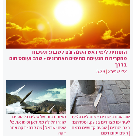
התחזית לימי ראש השנה וגם לשבת: תשכחו
מהקרירות הנעימה מהימים האחרונים • שרב ועומס חום
בדרך
אלי שפירא
|
5:29
שוב טבח ביהודים • מחבלים הגיעו
מאות רבות של טילים בליסטיים
לעיר יפו מצוידים בנשק, ומטרתם:
שוגרו הלילה מאיראן וכיסו את כל
רצח יהודים | שבעה קדושים נרצחו
שטח ישראל | מה קרה- דקה אחר
| השם יקום דמם
דקה