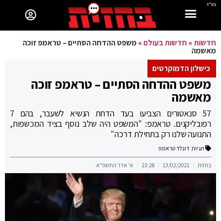
בס"ד
חדשות
»
חדשות בעולם
»
משפט ההדחה הסתיים – טראמפ זוכה
מאשמה
כישלון הדמוקרטים
משפט ההדחה הסתיים – טראמפ זוכה
מאשמה
57 סנאטורים הצביעו בעד הדחת הנשיא לשעבר, בהם 7
רפובליקנים. טראמפ: "המשפט היה שלב נוסף בציד המכשפות,
התנועה שלנו רק בתחילת דרכה"
תגיות:
דונלד טראמפ
בחזית
13/02/2021
23:28
א' אדר התשפ"א