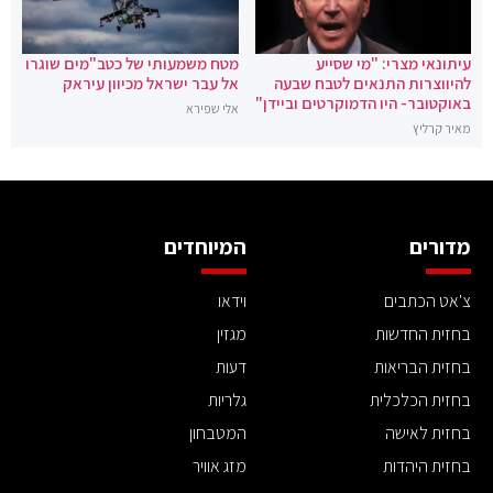
עיתונאי מצרי: "מי שסייע
מטח משמעותי של כטב"מים שוגרו
להיווצרות התנאים לטבח שבעה
אל עבר ישראל מכיוון עיראק
באוקטובר- היו הדמוקרטים וביידן"
אלי שפירא
מאיר קרליץ
מדורים
המיוחדים
צ'אט הכתבים
וידאו
בחזית החדשות
מגזין
בחזית הבריאות
דעות
בחזית הכלכלית
גלריות
בחזית לאישה
המטבחון
בחזית היהדות
מזג אוויר