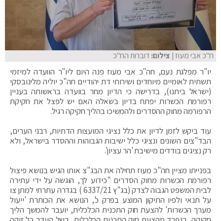
ח"כ אבי מעוז
| צילום:
דוברות הח"כ
יו"ר מפלגת נעם, חה"כ אבי מעוז פנה היום ליו"ר הוועדה למיזמי
תשתית לאומיים מיוחדים ושירותי דת יהודיים חה"כ יוליה מלינובסקי
(ישראל ביתנו), בדרישה כי הדיון מחר בוועדה בראשותה בעניין
רפורמת הכשרות יפתח בדיון בשאלה האם יש לפצל את חקיקת
הרפורמה מחוק ההסדרים ולהמשיכו בהליך חקיקה רגיל.
עוד ביקש לזמן לדיון את כלל נציגי המועצות הדתיות, רבני הערים,
הבד"צים השונים ונציגי כלל ישיבות הגבוהות וההסדר בישראל, ולא
רק נציגים בודדים מישיבת 'הר עציון'.
בפנייתו מציין חה"כ מעוז תחילה את הבג"צ אותו הגיש בנושא פיצול
רפורמת הכשרות מחוק הסדרים "כידוע לך, הוגשה על ידי עתירה
לבית המשפט הגבוה לצדק (בג"ץ 6337/21 ) בגדרה עתרתי למתן צו
על תנאי ולפיו התיקון המוצע בפרק כ', הנושא את הכותרת 'ייעול
מערך הכשרות' להצעת חוק התכנית הכלכלית, יועבר להמשך הליך
חקיקה, בנפרד מהצעת חוק התכנית הכלכלית, בשל העדר כל זיקה