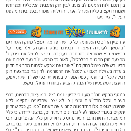
בין תכנו ולוח הזמנים לביצועו, לבין חוק התכנית הכלכלית ומטרותיו
ושנות התקציב עליו הוא חל. העתירה תלויה ועומדת בפני בית המשפט
העליון", ציין מעוז.
עוד ציין הח"כ כי הוא עומד על כך שהרפורמה תפוצל מחוק ההסדרים
"בהמשך לעתירה האמורה, ובטרם כינוס הוועדה, אני עומד על
דרישתי כפי שהובאה בהרחבה בעתירה, כי יש לפצל את פרק כ'
מהצעת חוק התכנית הכלכלית", לאור כך מבקש יו"ר נעם לפתוח את
הדיון בשאלת פיצול החקיקה "לאור זאת אבקש לפתוח מחר את הדיון
בועדה בשאלה האם יש לפצל את הרפורמה ולדון בה כבהצעת חוק
רגילה לכל דבר ועניין, כפי המפורט בעתירתי וכפי שעו"ד שגית אפק,
היועצת המשפטית של הכנסת, הביעה בחוות דעתה", ביקש.
בנוסף מבקש חה"כ מעוז כי לדיון יוזמנו נציגי המועצות הדתיות, רבני
הערים וכלל הבד"צים ומציין כי לא יצכן שהדיונים יתקיימו ללא
שתינתן לגופים אלו ההזדמנות להביע את דעתם "כמו כן, ככל שהדיון
יתקיים בניגוד לאמור לעיל ובדיונים העתידיים, ברצוני לדרוש כי כלל
המועצות הדתיות ורבני העיר נותני כשרויות, וכן כלל הבדצ"ים ברחבי
הארץ כדוגמת העדה החרדית, הרב לנדא, חוג חתם סופר בני ברק,
חוג חתם סופר פ"ת, הרב רובין, שארית ישראל, הרב מחפוד, בד"צ בני