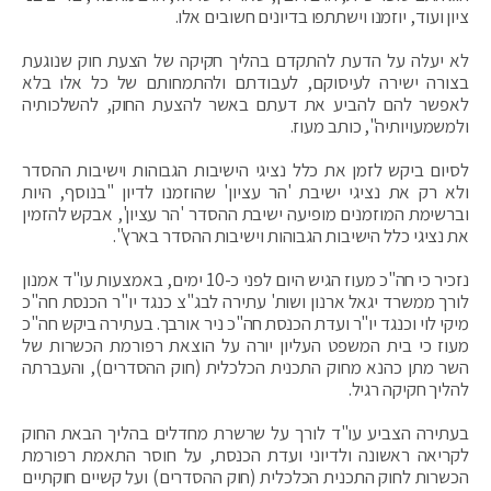
ציון ועוד, יוזמנו וישתתפו בדיונים חשובים אלו.
לא יעלה על הדעת להתקדם בהליך חקיקה של הצעת חוק שנוגעת
בצורה ישירה לעיסוקם, לעבודתם ולהתמחותם של כל אלו בלא
לאפשר להם להביע את דעתם באשר להצעת החוק, להשלכותיה
ולמשמעויותיה", כותב מעוז.
לסיום ביקש לזמן את כלל נציגי הישיבות הגבוהות וישיבות ההסדר
ולא רק את נציגי ישיבת 'הר עציון' שהוזמנו לדיון "בנוסף, היות
וברשימת המוזמנים מופיעה ישיבת ההסדר 'הר עציון', אבקש להזמין
את נציגי כלל הישיבות הגבוהות וישיבות ההסדר בארץ".
נזכיר כי חה"כ מעוז הגיש היום לפני כ-10 ימים, באמצעות עו"ד אמנון
לורך ממשרד יגאל ארנון ושות' עתירה לבג"צ כנגד יו"ר הכנסת חה"כ
מיקי לוי וכנגד יו"ר ועדת הכנסת חה"כ ניר אורבך. בעתירה ביקש חה"כ
מעוז כי בית המשפט העליון יורה על הוצאת רפורמת הכשרות של
השר מתן כהנא מחוק התכנית הכלכלית (חוק ההסדרים), והעברתה
להליך חקיקה רגיל.
בעתירה הצביע עו"ד לורך על שרשרת מחדלים בהליך הבאת החוק
לקריאה ראשונה ולדיוני ועדת הכנסת, על חוסר התאמת רפורמת
הכשרות לחוק התכנית הכלכלית (חוק ההסדרים) ועל קשיים חוקתיים