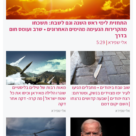
התחזית לימי ראש השנה וגם לשבת: תשכחו
מהקרירות הנעימה מהימים האחרונים • שרב ועומס חום
בדרך
אלי שפירא
|
5:29
שוב טבח ביהודים • מחבלים הגיעו
מאות רבות של טילים בליסטיים
לעיר יפו מצוידים בנשק, ומטרתם:
שוגרו הלילה מאיראן וכיסו את כל
רצח יהודים | שבעה קדושים נרצחו
שטח ישראל | מה קרה- דקה אחר
| השם יקום דמם
דקה
אלי שפירא
אלי שפירא