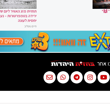
 🙌*
תחזית מזג האוויר ליום של
ירידה בטמפרטורות – נעי
יחסית לעונה
חיים גוטליב
ו אחר