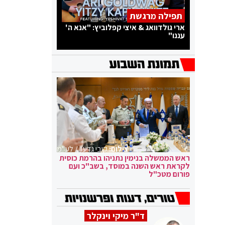
תפילה מרגשת
ארי גולדוואג & איצי קפלוביץ: "אנא ה'
עננו"
צילום:
קובי גדעון / לע"מ
ראש הממשלה בנימין נתניהו בהרמת כוסית
לקראת ראש השנה במוסד, בשב"כ ועם
פורום מטכ"ל
ד"ר מיקי וינקלר