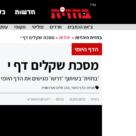
בס"ד
צ'אט הכתבים
חרדים
פוליטי
מקומי
עסקי
בחזית היהדות
»
יהדות
»
מסכת שקלים דף י
הדף היומי
מסכת שקלים דף י
'בחזית' בשיתוף 'דרשו' מגישים את הדף היומי
תגיות:
הדף היומי
,
הרב אליהו אורנשטיין
בחזית
31/03/2021
00:01
י"ח ניסן התשפ"א