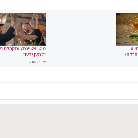
ייע
מוטי שטיינמץ ומקהלת נ
וחרדה?
"למען ידעו"
ישראל מונק