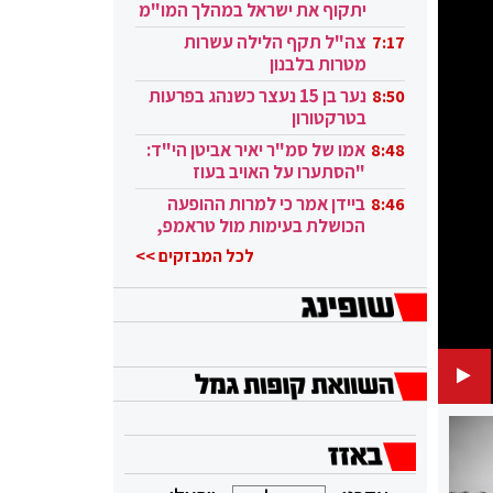
יתקוף את ישראל במהלך המו"מ
בקטאר"
צה"ל תקף הלילה עשרות
7:17
מטרות בלבנון
נער בן 15 נעצר כשנהג בפרעות
8:50
בטרקטורון
אמו של סמ"ר יאיר אביטן הי"ד:
8:48
"הסתערו על האויב בעוז
ובגבורה"
ביידן אמר כי למרות ההופעה
8:46
הכושלת בעימות מול טראמפ,
הוא ממשיך
לכל המבזקים >>