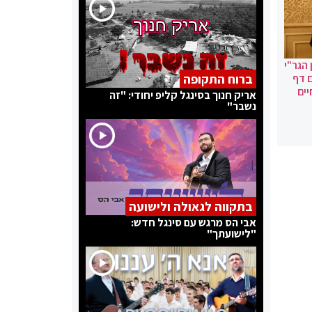
הגר"י
ם דף
ברוח התקופה
ים
אריק חנוך בסינגל קליפ יחודי: "זה
נשבר"
בתקווה לגאולה ולישועה
אבי הס מרגש עם סינגל חדש:
"לישועתך"