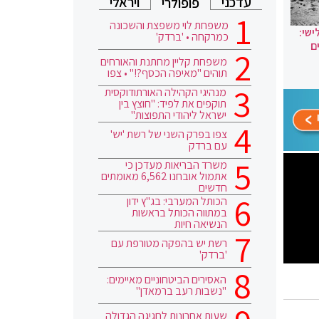
עדכני
ויראלי
פופולרי
משפחת לוי משפצת והשכונה
ישי:
כמרקחה • 'ברדק'
ם
משפחת קליין מחתנת והאורחים
תוהים "מאיפה הכסף?!" • צפו
מנהיגי הקהילה האורתודוקסית
תוקפים את לפיד: "חוצץ בין
ישראל ליהודי התפוצות"
צפו בפרק השני של רשת 'יש'
עם ברדק
משרד הבריאות מעדכן כי
אתמול אובחנו 6,562 מאומתים
חדשים
הכותל המערבי: בג"ץ ידון
במתווה הכותל בראשות
הנשיאה חיות
רשת יש בהפקה מטורפת עם
'ברדק'
האסירים הביטחוניים מאיימים:
"נשבות רעב ברמאדן"
שעות אחרונות לחגיגה הגדולה