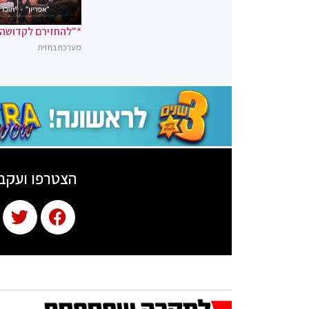
*"להחזירם לקדושה"
מערכת בחזית
הצטרפו ועקב