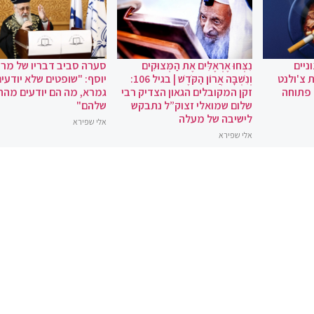
ניים
נִצְּחוּ אֶרְאֶלִּים אֶת הַמְּצוּקִים
סערה סביב דבריו של מרן 
 צ'ולנט
וְנִשְׁבָּה אֲרוֹן הַקֹּדֶשׁ | בגיל 106:
יוסף: "שופטים שלא יודעי
 פתוחה
זקן המקובלים הגאון הצדיק רבי
גמרא, מה הם יודעים מהחי
שלום שמואלי זצוק”ל נתבקש
שלהם"
לישיבה של מעלה
אלי שפירא
אלי שפירא