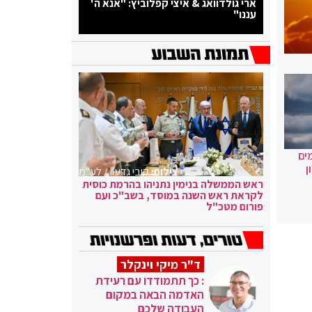
ארי גולדוואג & איצי קפלוביץ: "אנא ה'
עננו"
ים
ן
צילום:
קובי גדעון / לע"מ
ראש הממשלה בנימין נתניהו בהרמת כוסית
לקראת ראש השנה במוסד, בשב"כ ועם
פורום מטכ"ל
ד"ר מיקי וינקלר
: כך תתמודדו עם רעידת
האדמה הבאה במקום
העבודה שלכם