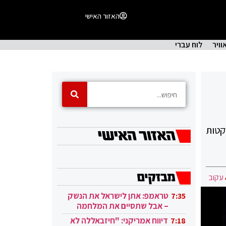
האזור האישי
וויר
לוח עברי
דן, בשפלה, בבאר שבע, ביישובים בשומרון, בסביבת נתב"ג ובדרום הארץ. 2 רקטות
עקוב
טראמפ: אתן לישראל את הנשק
7:35
– אבל שתסיים את המלחמה
בעזה
דיווח אמריקני: "חיזבאללה לא
7:18