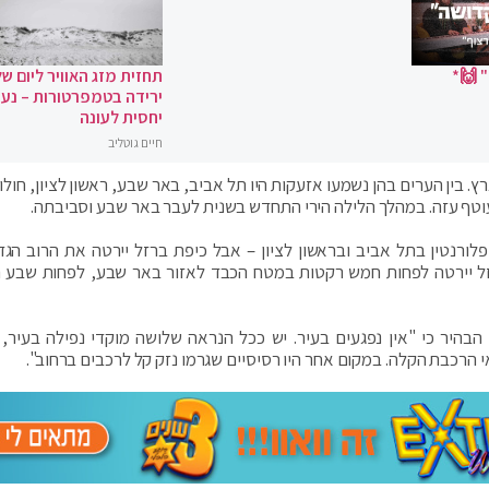
 🙌*
תחזית מזג האוויר ליום של
ירידה בטמפרטורות – נעי
יחסית לעונה
חיים גוטליב
 בין הערים בהן נשמעו אזעקות היו תל אביב, באר שבע, ראשון לציון, חולו
י עוטף עזה. במהלך הלילה הירי התחדש בשנית לעבר באר שבע וסביבתה.
פלורנטין בתל אביב ובראשון לציון – אבל כיפת ברזל יירטה את הרוב הגד
זל יירטה לפחות חמש רקטות במטח הכבד לאזור באר שבע, לפחות שבע 
ביקה ברוט ראש עיריית בת ים בראיון ל'חדשות 12' הבהיר כי "אין נפגעים בעיר. יש ככל הנראה שלושה מוקדי נפילה ב
 הרכבת הקלה. במקום אחר היו רסיסיים שגרמו נזק קל לרכבים ברחוב".