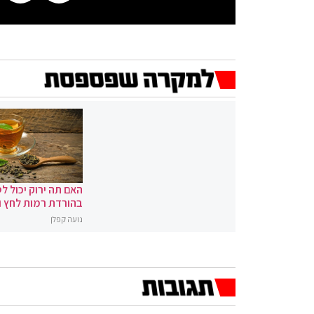
האם תה ירוק יכול לס
בהורדת רמות לחץ 
נועה קפלן