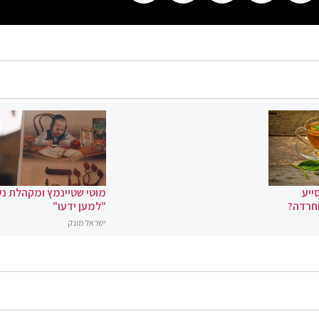
ייע
מוטי שטיינמץ ומקהלת נ
וחרדה?
"למען ידעו"
ישראל מונק