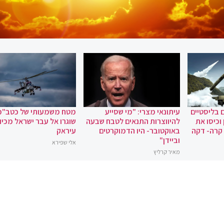
 בליסטיים
עיתונאי מצרי: "מי שסייע
מטח משמעותי של כטב"מ
וכיסו את
להיווצרות התנאים לטבח שבעה
שוגרו אל עבר ישראל מכיוו
 קרה- דקה
באוקטובר- היו הדמוקרטים
עיראק
וביידן"
אלי שפירא
מאיר קרליץ