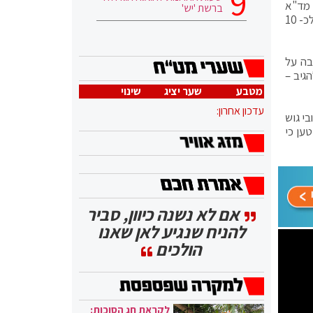
עים, כוחות מד"א
ברשת 'יש'
שסורקים את הדיווחים שהתקבלו, לא איתרו נפגעים כתוצאה מירי הטילים. חובשים ופאראמדיקים של מד"א מעניקים טיפול רפואי לכ- 10
בה על
גיב –
מטבע
שער יציג
שינוי
עדכון אחרון:
בר יישובי גוש
ונס. דיווח פלסטיני טען כי
אם לא נשנה כיוון, סביר
להניח שנגיע לאן שאנו
הולכים
לקראת חג הסוכות: