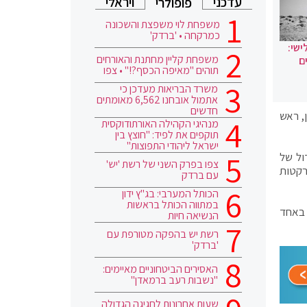
עדכני
ויראלי
פופולרי
משפחת לוי משפצת והשכונה
כמרקחה • 'ברדק'
ישי:
משפחת קליין מחתנת והאורחים
ם
תוהים "מאיפה הכסף?!" • צפו
משרד הבריאות מעדכן כי
אתמול אובחנו 6,562 מאומתים
חדשים
ן, ראש
מנהיגי הקהילה האורתודוקסית
תוקפים את לפיד: "חוצץ בין
ישראל ליהודי התפוצות"
ול של
צפו בפרק השני של רשת 'יש'
רקטות
עם ברדק
הכותל המערבי: בג"ץ ידון
במתווה הכותל בראשות
עיר, באחד
הנשיאה חיות
רשת יש בהפקה מטורפת עם
'ברדק'
האסירים הביטחוניים מאיימים:
"נשבות רעב ברמאדן"
שעות אחרונות לחגיגה הגדולה