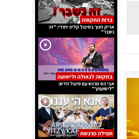
ברוח התקופה
אריק חנוך בסינגל קליפ יחודי: "זה
נשבר"
בתקווה לגאולה ולישועה
אבי הס מרגש עם סינגל חדש:
"לישועתך"
תפילה מרגשת