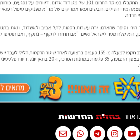
דובר מד"א זכי הלר מסר כי נכון לרגע זה (00:45), לא התקבלו במוקד החרום 101 של מגן דוד אדום, דיווחים על נפג
י חרדה.
הירי וסיפר שהארגון ירה עשרות רקטות לתל אביב ולאשדוד, וזאת בתגו
, הוא שלח מסר לישראל ואיים: "אם תחזרו לתקוף – נתקיף, ואם תוסיפו לה
סוכנות הידיעות הפלסטינית שיהאב עדכנה כי מטוסי קרב תקפו למעלה מ-155 פעמים ברצועה לאחר שיגור הרקטות הלילי לע
דן. פילוח התקיפות לפי הסוכנות: 60 פגיעות בעזה, 40 בצפון הרצועה, 35 פגיעות במחנות המרכז, ו-20 בחאן י
ו אחר