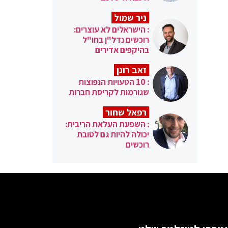
ניר שמול
: הישראלים לא עוצרים:
רוכשים נדל"ן בחו"ל
בהיקפים אדירים
זאב רונן
: 10 הטעויות הנפוצות
שגורמות לקריסת חברות
רפאל שחור
: השפעת העלאת הריבית:
יכולה להיות גם לטובת
רוכשים