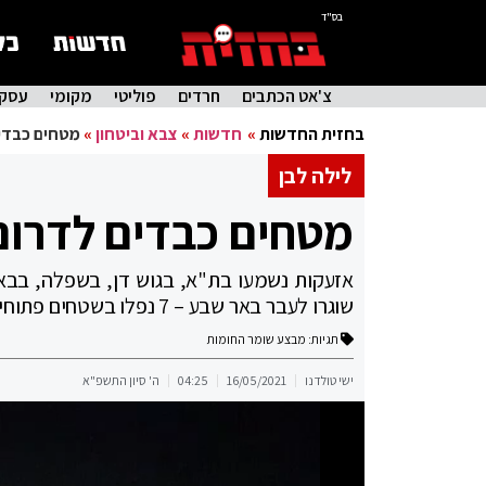
בס"ד
צ'אט הכתבים
חרדים
פוליטי
מקומי
עסקי
בחזית החדשות
»
חדשות
»
צבא וביטחון
»
מטחים כבדים
לילה לבן
מטחים כבדים לדרום
שוגרו לעבר באר שבע – 7 נפלו בשטחים פתוחים, 5 יורטו
תגיות:
מבצע שומר החומות
ישי טולדנו
16/05/2021
04:25
ה' סיון התשפ"א