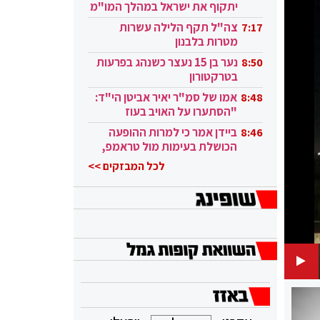
יתקוף את ישראל במהלך המו"מ
בקטאר"
צה"ל תקף הלילה עשרות
7:17
מטרות בלבנון
נער בן 15 נעצר כשנהג בפרעות
8:50
בטרקטורון
אמו של סמ"ר יאיר אביטן הי"ד:
8:48
"הסתערו על האויב בעוז
ובגבורה"
ביידן אמר כי למרות ההופעה
8:46
הכושלת בעימות מול טראמפ,
הוא ממשיך
לכל המבזקים >>