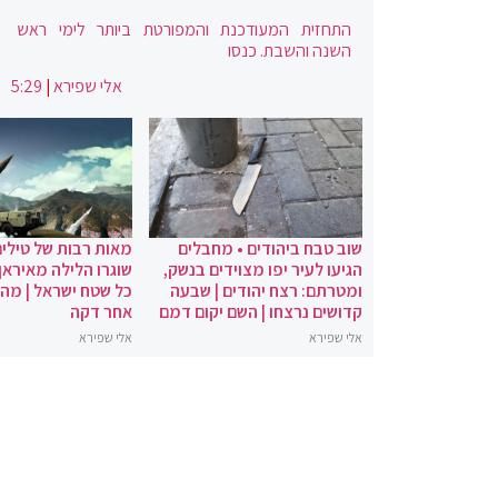
התחזית המעודכנת והמפורטת ביותר לימי ראש
השנה והשבת. כנסו
אלי שפירא
|
5:29
שוב טבח ביהודים • מחבלים
מאות רבות של טילים
הגיעו לעיר יפו מצוידים בנשק,
שוגרו הלילה מאיראן 
ומטרתם: רצח יהודים | שבעה
כל שטח ישראל | מה
קדושים נרצחו | השם יקום דמם
אחר דקה
אלי שפירא
אלי שפירא