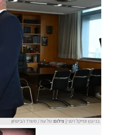
בני גנץ ומייקל רטני
| צילום:
טל עוז / משרד הביטחון