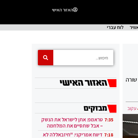
האזור האישי
וויר
לוח עברי
שורה
עקוב
טראמפ: אתן לישראל את הנשק
7:35
– אבל שתסיים את המלחמה
בעזה
דיווח אמריקני: "חיזבאללה לא
7:18