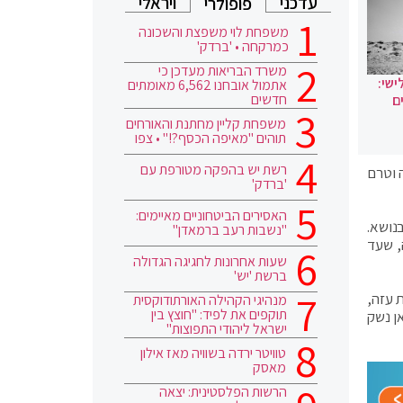
עדכני
ויראלי
פופולרי
משפחת לוי משפצת והשכונה
כמרקחה • 'ברדק'
משרד הבריאות מעדכן כי
ישי:
אתמול אובחנו 6,562 מאומתים
חדשים
ם
משפחת קליין מחתנת והאורחים
תוהים "מאיפה הכסף?!" • צפו
רשת יש בהפקה מטורפת עם
ורמליזציה וטרם
'ברדק'
האסירים הביטחוניים מאיימים:
נושא.
"נשבות רעב ברמאדן"
, שעד
שעות אחרונות לחגיגה הגדולה
ברשת 'יש'
 עזה,
מנהיגי הקהילה האורתודוקסית
תוקפים את לפיד: "חוצץ בין
ן נשק
ישראל ליהודי התפוצות"
טוויטר ירדה בשוויה מאז אילון
מאסק
הרשות הפלסטינית: יצאה