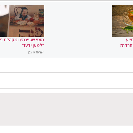
ייע
מוטי שטיינמץ ומקהלת נ
וחרדה?
"למען ידעו"
ישראל מונק