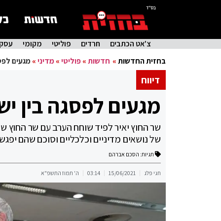
בס"ד
צ'אט הכתבים
חרדים
פוליטי
מקומי
עסקי
בחזית החדשות
»
חדשות
»
פוליטי
»
מדיני
»
מגעים לפס
דיווח
מגעים לפסגה בין י
שר החוץ יאיר לפיד שוחח הערב עם שר החוץ של
של נושאים מדיניים וכלכליים וסוכם שהם יפגש
תגיות:
הסכם אברהם
חגי פלג
15/06/2021
03:14
ה' תמוז התשפ"א