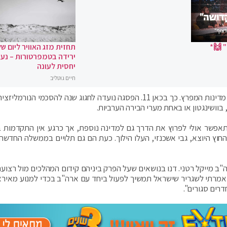
 🙌*
תחזית מזג האוויר ליום של
ירידה בטמפרטורות – נעי
יחסית לעונה
חיים גוטליב
מגעים למפגש פסגה בין ישראל, ארצות הברית ומנהיגי מדינות המפרץ. כך בכאן 11. הפסגה נועדה לחגוג שנה להסכמי הנ
בוושינגטון או באחת מערי הבירה הערביות.
שר אולי לפרוץ את הדרך גם למדינה נוספת, אך כרגע אין התקדמות ב
החוץ היוצא, גבי אשכנזי, העלו הילוך. כעת הם גם תלויים בממשלה החדשה
רה"ב מייקל רטני. דנו בנושאים שעל הפרק ביניהם קידום המהלכים מול רצועת
. אמרתי לשגריר שישראל תמשיך לפעול ביחד עם ארה"ב בכדי למנוע מאירא
דרים סגורים".