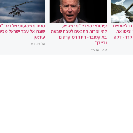
 בליסטיים
עיתונאי מצרי: "מי שסייע
מטח משמעותי של כטב"מ
וכיסו את
להיווצרות התנאים לטבח שבעה
שוגרו אל עבר ישראל מכיוו
 קרה- דקה
באוקטובר- היו הדמוקרטים
עיראק
וביידן"
אלי שפירא
מאיר קרליץ