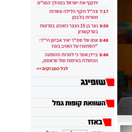
יתקוף את ישראל במהלך המו"מ
בקטאר"
צה"ל תקף הלילה עשרות
7:17
מטרות בלבנון
נער בן 15 נעצר כשנהג בפרעות
8:50
בטרקטורון
אמו של סמ"ר יאיר אביטן הי"ד:
8:48
"הסתערו על האויב בעוז
ובגבורה"
ביידן אמר כי למרות ההופעה
8:46
הכושלת בעימות מול טראמפ,
הוא ממשיך
לכל המבזקים >>