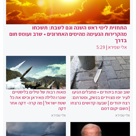
התחזית לימי ראש השנה וגם לשבת: תשכחו
מהקרירות הנעימה מהימים האחרונים • שרב ועומס חום
בדרך
אלי שפירא
|
5:29
שוב טבח ביהודים • מחבלים הגיעו
מאות רבות של טילים בליסטיים
לעיר יפו מצוידים בנשק, ומטרתם:
שוגרו הלילה מאיראן וכיסו את כל
רצח יהודים | שבעה קדושים נרצחו
שטח ישראל | מה קרה- דקה אחר
| השם יקום דמם
דקה
אלי שפירא
אלי שפירא