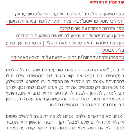
עוד מבחזית החדשות
מטח משמעותי של כטב"מים שוגרו אל עבר ישראל מכיוון עיראק
"תהליכי עומק מדאיגים": בהרצליה ייאסר ללימוד במוסדות החינוך-
ספר אזרחות המזוהה עם פורום קהלת
איראן טוענת: ישראל ביצעה פעולה חשאית משמעותית במדינה
תעלומת סינוואר: האם מנהיג חמאס חוסל? | גורמי מודיעין: מידע
בלתי מבוסס
מתקפה נוספת על החות'ים בתימן – הפעם על ידי הצבא האמריקני
לדבריו, "שיא החוצפה זה כשהם מודיעים לנו שהם בכלל הולכים
בעקבותינו. הם קראו את קווי היסוד של הממשלה שלנו וגילו
להפתעתם שאנחנו רצינו לפצל את תפקיד היועץ המשפטי לממשלה,
אז עכשיו הם רק מממשים את זה. כן, אנחנו חשבנו שזה נכון, יש רק
הבדל אחד, לא קטן – לבנט ולגדעון סער ולי אין כתבי אישום, והיועץ
המשפטי לא יצטרך להחליט מה הוא עושה עם התביעה נגדנו, כי אין
תביעה נגדנו. זה לא המצב בממשלת נתניהו".
"אנחנו לא פרייארים שלהם. אנחנו לא פה רק בשביל לשלם מיסים
ולשלוח את הילדים שלנו לצבא" תקף. "הצעד הראשון הוא שנסביר
לציבור לא את המה, אלא את הלמה. נגיד לו מה קורה פה באמת: