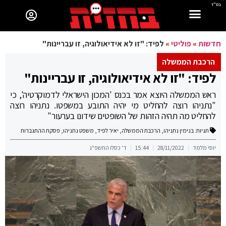
בס"ד
חדשות
»
פוליטי
»
לפיד: "זו לא אידיאולוגיה, זו עבריינות"
הרכבת הממשלה
לפיד: "זו לא אידיאולוגיה, זו עבריינות"
ראש הממשלה היוצא אמר בכנס 'המכון הישראלי לדמוקרטיה', כי
"נתניהו רוצה להחליט מי יהיה התובע במשפטו. נתניהו רוצה
להחליט מה תהיה הזהות של השופטים שידונו בערעור"
תגיות:
בנימין נתניהו
,
הרכבת הממשלה
,
יאיר לפיד
,
משפט נתניהו
,
פסקת ההתגברות
יוסי מלמד
28/11/2022
15:44
ד' כסלו התשפ"ג