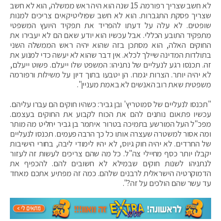
לא חשב שצריך רפורמה. 15 שנה הוא היה ראש ממשלה, הוא לא חשב
שצריך פסקת התגברות. הוא לא חשב שפוליטיקאים צריכים למנות
שופטים. לא עלה על דעתו להפריד את תפקיד היועץ המשפטי
מתפקיד התובע הכללי. אבל עכשיו הוא יודע שאם הם לא יעבירו את
החוקים האלה, הוא מסתכן בזה שהוא יהיה ראש הממשלה השני
בתולדות המדינה שיילך לכלא. אין דבר שהוא לא יעשה כדי למנוע את
זה. תכנסו רגע לנעליים של נתניהו: המשפט שלו ייעלם. פשוט ייעלם,
לא יהיה יותר. הצרות יגמרו. הן יטבעו בתוך דיון על משילות ורפורמה
משפטית שאת רוב האנשים לא באמת מעניין".
"תכנסו לנעליים של סמוטריץ' ובן גביר: כשהיו חוקים הם עברו עליהם.
עכשיו פתאום נותנים להם את הכוח לקבוע את החוקים בעצמם.
מפכ"ל העל המורשע בתמיכה בטרור איתמר בן גביר יחליט מה מותר
ומה אסור למשטרה שעצרה אותו כל כך הרבה פעמים. תכנסו לנעליים
של החרדים. לא יהיה חוק גיוס, לא יהיו לימודי ליבה, בחורי הישיבות
יקבלו יותר כסף מחיילי צה"ל. כל מה שהם צריכים לעשות זה לעזור
לנתניהו לשנות חוקים שבמילא לא חשובים להם. להכפיף את
הדמוקרטיה הישראלית לרבנים שלהם. כמה זה מפתיע אתכם מאחד
עד עשר שהם הולכים על זה?".