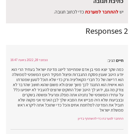
כתיבת תגובה
יש
להתחבר למערכת
כדי לכתוב תגובה.
2 Responses
חיים
הגיב:
נובמבר 28, 2022 בשעה 16:47
כמה שקר יוצא מפי בן אדם שמתיימר לייצג מדינת ישראל בעתיד הרי הוא
יודע היטב שענין פסקת התגברות ופיצול תפקיד היעץ המשפטי לממשלה
הוא דרישה של כל חברי הקואליציה ורק כדי שלא תוכל לטעון שמטרתו
הוא אישית הוא התנגד לכך משך שנים ולא משום שהוא חושב שהדבר לא
צודק מה גם, ידוע לך היטב שכל החוקים שרוצים להעביר לא ישפיעו כלל
על עתידו המשפטי של נתניהו אתה מפלג ומרעיל ומשסה בשקרים
ובצביעות שלא היה מבייש את הסבא שלך לבן הארמי אני מקווה שלא
תוביל את המדינה למלחמת אחים והכל כדי שתוכל אתה ליקרא ראש
ממשלת ישראל
התחבר למערכת כדי להשתתף בדיון