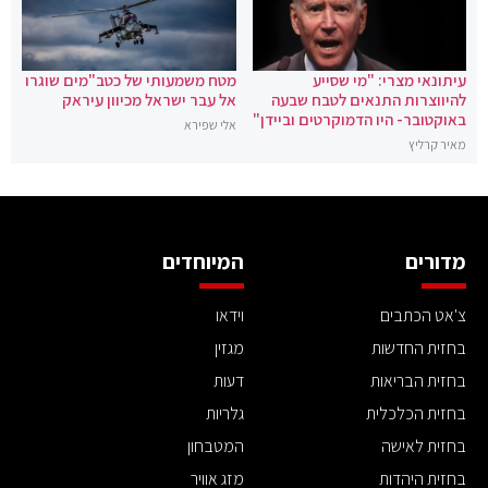
עיתונאי מצרי: "מי שסייע
מטח משמעותי של כטב"מים שוגרו
להיווצרות התנאים לטבח שבעה
אל עבר ישראל מכיוון עיראק
באוקטובר- היו הדמוקרטים וביידן"
אלי שפירא
מאיר קרליץ
מדורים
המיוחדים
צ'אט הכתבים
וידאו
בחזית החדשות
מגזין
בחזית הבריאות
דעות
בחזית הכלכלית
גלריות
בחזית לאישה
המטבחון
בחזית היהדות
מזג אוויר