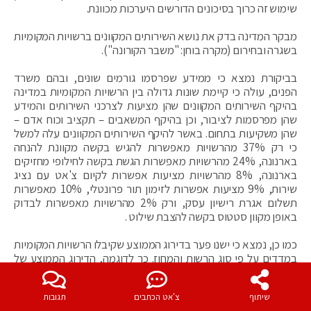
שימוש זה כרוך בסיכונים הדורשים היערכות מכוונת.
מבקר המדינה בדק את נושא השירותים המקוונים ברשויות המקומיות
בשגרה ובחירום (מקרה בוחן: "משבר הקורונה").
בביקורת נמצא כי ממידע שפרסמו גורמים שונים, ובהם משרד
הפנים, עולה כי קיימת שונות גדולה בין הרשויות המקומיות במדינה
בהיקף השירותים המקוונים שהן מציעות לצרכני השירותים והמידע
שהן מפרסמות לציבור, וכן בהיקף המשאבים – תקציב וכוח אדם –
שהן משקיעות בתחום. באשר להיקף השירותים המקוונים עלה למשל
כי רק 37% מהרשויות מאפשרות להגיש בקשה מקוונת להנחה
בארנונה, 24% מהרשויות מאפשרות הגשת בקשה לחילופי מחזיקים
בארנונה, 8% מהרשויות מציעות אפשרות לקיום צ'אט עם נציג
שירות, 9% מציעות אפשרות לזימון תור פרונטלי, 10% מאפשרות
תשלום אגרת רישיון עסק, ורק 2% מהרשויות מאפשרות לבדוק
באופן מקוון סטטוס בקשה להצבת שילוט .
כמו כן, נמצא כי ישנו פער בדירוג הממוצע שקיבלו הרשויות המקומיות
במדדים על פי סוג הרשות והמחוז. כך לדוגמה, הדירוג הממוצע של
כלל הרשויות שנבדקו במדד "דיגילוקאלי" עמד על 46 (מתוך 100),
דירוגן של המועצות המקומיות עמד על 36 ושל העיריות על 58. הדירוג
שיתוף
צ'אט הכתבים
תגובות
הממוצע של הרשויות במחוז צפון עמד על 36 לעומת הדירוג הממוצע