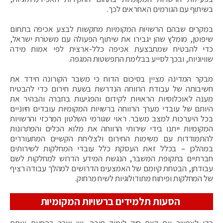
בשיתוף עם הגורמים האחראים לכך.
במקרים שבהם הרשויות המקומיות מתקשות לבצע אכיפה בתחום
שיפוטן, מומלץ שהן יגבירו את שיתוף הפעולה עם משטרת ישראל,
כדי להבטיח שמתבצעת אכיפה כלל-ארצית לפי אמות מידה
שוויוניות, ובכך לסייע בבלימת התפשטות המגפה.
מבקר המדינה מציין בסיכום הדוח כי משבר הקורונה חידד את
חשיבותה של עבודת הרווחה הנדרשת בשעת חירום כדי להבטיח
מענה לאוכלוסיות הראויות לקידום והפגיעות בחברה והבהיר את
היותם של עובדי מערך הרווחה ברשויות המקומיות עובדים חיוניים
בכל היערכות למצב משבר. ראוי שגורמי השלטון המרכזי והרשויות
המקומיות ייתנו בידי שירותי הרווחה את מלוא הכלים והפתרונות
להתמודדות עם משימות החירום ולצליחת הקשיים המתעוררים
במהלכן – בכלל זאת העסקת כלל עובדי המחלקות לשירותים
חברתיים בתקופת המשבר, הנגשת המידע הדרוש למחלקות לשם
עבודתן, הבטחת קיומם של האמצעים הדרושים למהלך עבודה רציף
של המחלקות ופיתוח מתודולוגיות לשיח מרחוק.
הסעות תלמידים ברשויות המקומיות
כדי לאפשר את קיום חוק לימוד חובה, יש צורך בהסעת אותם