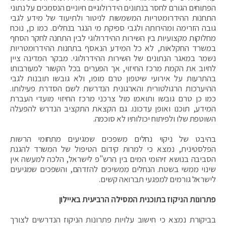
הפתוחים הגורם לחסר בנתונים הידרולוגיים חיוניים הנסמכים על נתוני
התחנות ההידרומטריות המשמשות לניטור ולתיעוד של מידע לגבי
גובה הזרימה ומהירותה ולגבי ספיקת מי הנגר בנחלים. כמו כן, נוכח
מחלוקות מקצועיות בין השירות ההידרולוגי לבין התחנה לחקר הסחף
במשרד החקלאות, לא כל המידע הנאסף בתחנות ההידרומטריות
נשמר במאגר הנתונים של השירות ההידרולוגי. מבקר המדינה ציין
לחיוב את הקמת מרכז החיזוי, אך הפערים בכל הקשור למעורבותו
בהתרעות על אירועי שיטפון טרם מופו, ולא גובשו תובנות לגבי
ההיערכות הרגולטורית והארגונית הנדרשת לשם הסדרת פעילותו.
כמו כן טרם גובשו ותואמו מול צרכני מרכז החיזוי מועדי העברת
המידע, תוכנו ואופן עדכונו. גם הקצאת התקציב הנדרש להפעלה
השוטפת שלו ולפיתוח יכולותיו לא סוכמה.
בהיבט של ניקוי נחלים משפכים שמגיעים מתחומי הרשות
הפלסטינית, נמצא כי למרות קידום הטיפול של המשרד להגנת
הסביבה בנושא זיהומי המים בין הרש"פ לישראל, הלכה למעשה אין
שינוי ממשי בשטח. הנחלים ממשיכים להזדהם, והשפכים שמגיעים
לישראל גורמים למפגעי תברואה קשים.
פתרונות הניקוז בתוכנית המסילה הרביעית באיילון
בביקורת נמצא כי חישוב עלויות פתרונות הניקוז הנדרשים לצורך