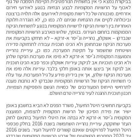
בביקורת נמצא כי אין בתשתית הנורמטיבית הקיימת הסמכה של גוף
לאכוף על הרשויות המקומיות לבצע הנחיות בנוגע לאירועי חירום
אזרחיים. מוכנותה של כל רשות מקומית לאירועים אלה תלויה ברצונה
וביכולתה לקיים את ההנחיות שניתנו לה. כמו כן, לא הוגדרה חלוקת
האחריות בין רשויות הניקוז לרשויות המקומיות בנוגע לתשתיות הניקוז
הממוקמות בתחום העירוני. בנוסף, שלוש מארבע הרשויות המקומיות
שנבדקו – אשקלון, נהרייה וג'יסר א-זרקא – לא תחזקו בקביעות את
מערכות הניקוז שבתחומן ולא הכינו תוכנית עבודה לתחזוקה סדירה
ושיטתית שתשמור על תקינות המערכת. כמו כן, עיריית נהרייה
והמועצה המקומית ג'יסר א-זרקא לא מיפו את מערכות הניקוז שלהן
ולא הכינו תוכניות אב לניקוז; עיריות אשקלון וכפר סבא הכינו תוכנית
אב לניקוז אך ביצעו אותה באופן חלקי בלבד. עיריות אלה מיפו את
מערכות הניקוז שלהן, אך אין בידיהן מידע על גיל המערכות. עוד עלה
כי תשתיות הניקוז של הרשויות המקומיות שנבדקו לא נותנות מענה
לתרחישי הייחוס המעודכנים של כמויות הגשם והספיקות הצפויות.
תכנון תוכנית ההגנה לעיר נהרייה טרם הושלם.
בקביעת תחשיבי היטל התיעול, משרד הפנים לא הביא בחשבון באופן
ישיר את מידת הסיכון של הרשות המקומית להצפות, המועצה
המקומית ג'יסר א-זרקא לא גבתה את היטלי התיעול בהתאם לחוק
העזר שחוקקה, עיריית נהרייה השתמשה בשנת 2016 בחלק מכספי
היטל התיעול לפרויקטים שאינם קשורים לתיעול העיר. בשנים 2016
עד 2020 הסתכמו ההשקעות של ארבע הרשויות המקומיות שנבדקו