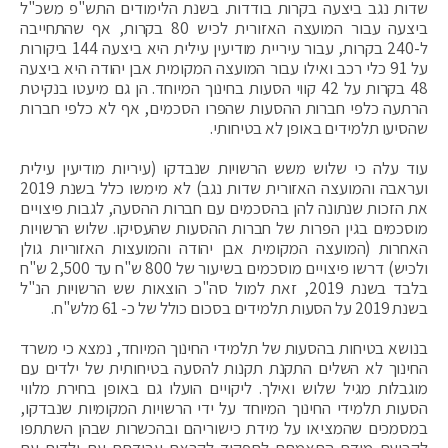
שדות נגב ביצעה בקרות בודדות. בשנת הלימודים התש"פ משכ"ל
ביצעה עבור המועצה האזורית לכיש 80 בקרות, אף שהתחייבה
ל-240 בקרות, עבור עיריית מודיעין עילית היא ביצעה 144 ביקורות
על 91 כלי רכב ואילו עבור המועצה המקומית אבן יהודה היא ביצעה
48 בקרות על 42 קווי הסעות בחינוך המיוחד. הן גם מיעטו בנקיטת
הרתעה כלפי חברות ההסעות שהפרו הסכמים, אף לא כלפי חברות
שהסיעו תלמידים באופן לא בטיחותי.
עוד עלה כי שלוש משש הרשויות שנבדקו (עיריות מודיעין עילית
ועראבה והמועצה האזורית שדות נגב) לא מימשו כלל בשנת 2019
את הזכות שנתונה להן בהסכמים עם חברות ההסעה, לגבות פיצויים
מוסכמים בגין הפרות של חברות ההסעות שהעסיקו. שלוש הרשויות
האחרות (המועצה המקומית אבן יהודה והמועצות האזוריות גולן
ולכיש) דרשו פיצויים מוסכמים בשיעור של 800 ש"ח עד 2,500 ש"ח
בלבד בשנת 2019, זאת למול סה"כ הוצאות שש הרשויות הנ"ל
בשנת 2019 על הסעות תלמידים בסכום כולל של כ- 61 מלש"ח.
בנושא בטיחות בהסעות של תלמידי החינוך המיוחד, נמצא כי משרד
החינוך לא השלים התקנת תקנות להסעה בטיחותית של ילדים עם
מוגבלות מגיל שלוש ואילך. ליקויים הועלו גם באופן בחירת מלווי
הסעות תלמידי החינוך המיוחד על ידי הרשויות המקומיות שנבדקו,
במסמכים שהמציאו על מידת כישוריהם ובהכשרות שבהן השתתפו
לקביעת מידת התאמתם לתפקיד לקראת עבודתם עם ילדים עם