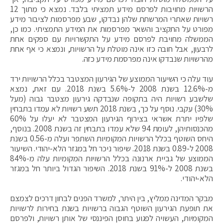
הרשויות מחויבות לפרסם מידע תמציתי בלבד. נמצא כי מתוך 12
רשויות שאתרי המרשתת שלהן נבדקו, שבע מפרסמות לציבור מידע
מפורט על התקציב והשאר מפרסמות את המידע התמציתי. כמו כן,
הממשלה מחויבת לפרסם מידע על התקשרויות עם ספקים אחת
לרבעון, אבל חובה כזו אינה מוטלת על הרשויות, ונמצא כי אף אחת
מהרשויות שנבדקו אינה מפרסמת מידע כזה.
עוד עלה כי השיעור הממוצע של הגירעון המצטבר בכלל הרשויות ירד
מ-12.6% בשנת 2008 ל-5.6% בשנת 2018. עם זאת, נמצא
שלשבע רשויות היה בתקופה שנבדקה גירעון מצטבר גבוה (מעל
30%) עקבי. נוסף על כך, בשנת 2018 תשע רשויות לא עמדו בתבחין
שלפיו יתרת אשראי בצירוף הגירעון המצטבר לא יעלו על 60%
מהכנסותיהן, לעומת 94 שלא עמדו בתבחין זה בשנת 2008. בנוסף,
היחס השוטף בכלל הרשויות המקומיות השתפר ועלה מ-0.56 בשנת
2008 ל-0.89 בשנת 2018. שיפור ניכר חל במגזר הלא-יהודי. השיעור
הממוצע של גביית ארנונה בכלל הרשויות המקומיות עלה מ-84%
בשנת 2008 ל-91% בשנת 2018. השיפור הגדול ביותר חל במגזר
הלא-יהודי.
מבקר המדינה ממליץ, בין היתר, למשרד הפנים לבחון דרכים לצמצם
את תופעת הגירעון השוטף הגבוה ברשויות בשנת בחירות לרשויות
המקומיות, העשויה לפגוע בחוסן הפיננסי של אותן רשויות, ולפרסם