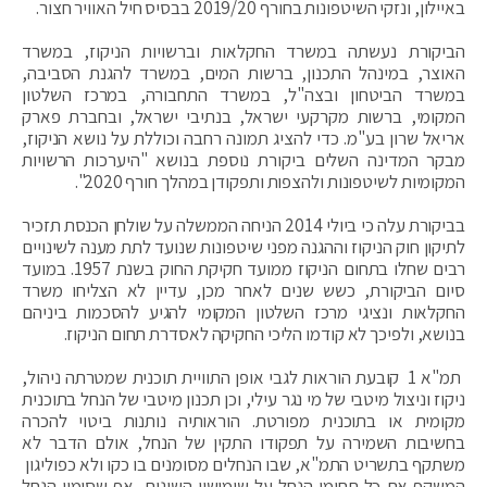
באיילון, ונזקי השיטפונות בחורף 2019/20 בבסיס חיל האוויר חצור.
הביקורת נעשתה במשרד החקלאות וברשויות הניקוז, במשרד
האוצר, במינהל התכנון, ברשות המים, במשרד להגנת הסביבה,
במשרד הביטחון ובצה"ל, במשרד התחבורה, במרכז השלטון
המקומי, ברשות מקרקעי ישראל, בנתיבי ישראל, ובחברת פארק
אריאל שרון בע"מ. כדי להציג תמונה רחבה וכוללת על נושא הניקוז,
מבקר המדינה השלים ביקורת נוספת בנושא "היערכות הרשויות
המקומיות לשיטפונות ולהצפות ותפקודן במהלך חורף 2020".
בביקורת עלה כי ביולי 2014 הניחה הממשלה על שולחן הכנסת תזכיר
לתיקון חוק הניקוז וההגנה מפני שיטפונות שנועד לתת מענה לשינויים
רבים שחלו בתחום הניקוז ממועד חקיקת החוק בשנת 1957. במועד
סיום הביקורת, כשש שנים לאחר מכן, עדיין לא הצליחו משרד
החקלאות ונציגי מרכז השלטון המקומי להגיע להסכמות ביניהם
בנושא, ולפיכך לא קודמו הליכי החקיקה לאסדרת תחום הניקוז.
תמ"א 1 קובעת הוראות לגבי אופן התוויית תוכנית שמטרתה ניהול,
ניקוז וניצול מיטבי של מי נגר עילי, וכן תכנון מיטבי של הנחל בתוכנית
מקומית או בתוכנית מפורטת. הוראותיה נותנות ביטוי להכרה
בחשיבות השמירה על תפקודו התקין של הנחל, אולם הדבר לא
משתקף בתשריט התמ"א, שבו הנחלים מסומנים בו כקו ולא כפוליגון
המשקף את כל תחומי הנחל על שימושיו השונים, אף שסימון הנחל