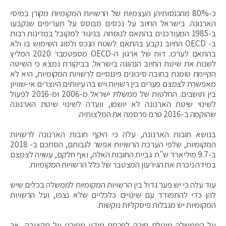
כ-80% מהכנסותיהן העצמיות של הרשויות המקומיות מקורן במיסי
הארנונה. בישראל החיוב על נכסים מבוסס על תעריפים שנקבעו
ב-1985 המעודכנים בהתאם לנוסחה. בניגוד למקובל במדינות רבות
ב- OECD החיוב נקבע בהתאם לשטח הנכס ולסוג השימוש בו ולא
בהתאם לערכו. דוח של ארגון ה-OECD מספטמבר 2020 המליץ
לשנות את שיטת החיוב הנהוגה בישראל. בביקורת נמצא כי השיטה
הקיימת טומנת בחובה סיכונים פיננסיים לרשויות המקומיות, היא לא
מאפשרת לצמצם פערים בין רשויות ויש בה עיוותים היוצרים אי-שוויון
בין תושבים. החלטות של ממשלת ישראל מ-2006 ומ-2016 לפעול
לשינוי שיטת הארנונה לא יושמו, וועדה לשינוי שיטת הארנונה
שהוקמה ב-2016 טרם פרסמה את המלצותיה.
בנושא חובות הארנונה, עלה כי היקף חובות הארנונה לרשויות
המקומיות, שלפי הערכת הרשויות אפשר לגבותם, הסתכם ב- 2018
ב-9.7 מיליארד ש"ח. גביית החובות האלה, ואף חלקם, עשויה לצמצם
במידה ניכרת את הגירעון המצטבר של כלל הרשויות המקומיות.
עוד עלה כי יש פער גדול בין הרשויות המקומיות לממשלה בכלים שיש
להן כדי להתמודד עם שינויים כלכליים שלא נצפו, ועל הרשויות
המקומיות יש מגבלות פיסקליות נוקשות.
על הממשלה מוטלת חובה לפרסם מידע מפורט על תקציבה, אך