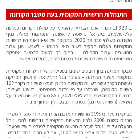
התנהלות הרשויות המקומית בעת משבר הקורונה
ב-11.3.20 הכריז ארגון הבריאות העולמי על מחלת הקורונה כמגפה
כלל-עולמית. בישראל נרשמה לראשונה התפרצות מחלת נגיף
הקורונה בשלהי פברואר 2020. בתקופה של אי-וודאות היו הרשויות
המקומיות בעלות תפקיד חשוב מאין כמותו – לשמש עוגן עבור
התושבים ועבור הקהילה – ובתוך כך לפעול להמשך אספקת
השירותים הדרושים לתושבים ולצמצום נזקים, במידת האפשר.
מבקר המדינה בחן היבטים שונים בפעילותן של הרשויות המקומיות
בתקופת משבר הקורונה – בעיקר בגל התחלואה הראשון. הבדיקה
נעשתה בקרב עשר רשויות מקומיות. כמו כן הופצו שאלונים בקרב 102
רשויות מקומיות, שנבחרו על פי מדגם סטטיסטי, בנושא פעילותן
בחירום בתקופה שבין מרץ ליולי 2020, ו-85 מאותן רשויות השיבו על
השאלון (רשויות המדגם). כמו כן התבצע הליך שיתוף ציבור.
בביקורת עלה כי
31% מרשויות המדגם הכירו את חוזר מנכ"ל משרד
הפנים משנת 2008 ולפיו הרשויות המקומיות נדרשות להכין נוהל
הפעלה על פי "נוהל הערכות הרשות המקומית לפנדמיה של שפעת"
שהפיץ מטה מל"ח ארצי במאי 2007, אך לא הכינו נוהל כנדרש,