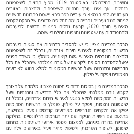
והשירות ההידרולוגי באוקטובר 2019 מפיץ תחזיות לשיטפונות
בנחלים, אך אינו עורך תחזיות לשיטפונות ולהצפות באזורים
העירוניים. לחיוב נמצא כי
עיריית כפר סבא יישמה פתרונות חדשניים
לניהול הנגר ועיריית נהרייה קיימה תהליכים סדורים של הפקת לקחים
מאירועי חורף 2020, קבעה נהלים פנימיים חדשים להיערכות
ולהתמודדות עם שיטפונות והצפות והחלה ביישומם.
מבקר המדינה מציין כי יש להסדיר בדחיפות את סוגיית היערכות
הרשויות המקומיות לאירועי חירום אזרחיים, ובכלל זה לשיטפונות
ולהצפות הנגרמים מאירועי גשם קיצוניים. מומלץ כי משרד הפנים
יפעל להסדרת הסוגיה ולקביעה של גורם ממלכתי שיתכלל את כלל
הדרישות וההנחיות שעל הרשויות המקומיות למלא בנוגע לאירועים
האמורים ויפקח על מילוין.
מבקר המדינה ציין בסיכום הדוח כי תמונת מצב זו מלמדת על הצורך
לקבוע גורם ממלכתי שיתכלל את כלל הדרישות וההנחיות שעל
הרשויות המקומיות למלא בנוגע לאירועי חירום אזרחיים, ובכלל זה
שיטפונות והצפות, ויפקח על מילוין. מומלץ כי הרשויות המקומיות
יפיקו את הלקחים הנדרשים מאירועים קודמים ויפעלו בנחישות,
בתיאום עם רשויות הניקוז ועם יתר הגורמים הרלוונטיים ובחלוקת
אחריות ברורה ביניהם, לצמצום מספר אירועי השיטפונות בתחום
שיפוטן, לשיפור היערכותן ולטיפול מהיר ויעיל באירועים אלה עם
התרחשותם.