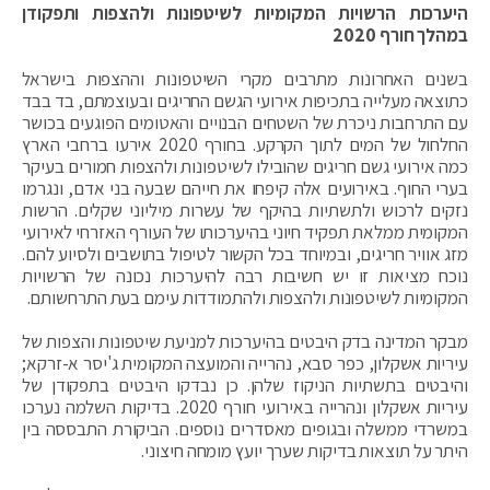
היערכות הרשויות המקומיות לשיטפונות ולהצפות ותפקודן
במהלך חורף 2020
בשנים האחרונות מתרבים מקרי השיטפונות וההצפות בישראל
כתוצאה מעלייה בתכיפות אירועי הגשם החריגים ובעוצמתם, בד בבד
עם התרחבות ניכרת של השטחים הבנויים והאטומים הפוגעים בכושר
החלחול של המים לתוך הקרקע. בחורף 2020 אירעו ברחבי הארץ
כמה אירועי גשם חריגים שהובילו לשיטפונות ולהצפות חמורים בעיקר
בערי החוף. באירועים אלה קיפחו את חייהם שבעה בני אדם, ונגרמו
נזקים לרכוש ולתשתיות בהיקף של עשרות מיליוני שקלים. הרשות
המקומית ממלאת תפקיד חיוני בהיערכותו של העורף האזרחי לאירועי
מזג אוויר חריגים, ובמיוחד בכל הקשור לטיפול בתושבים ולסיוע להם.
נוכח מציאות זו יש חשיבות רבה להיערכות נכונה של הרשויות
המקומיות לשיטפונות ולהצפות ולהתמודדות עימם בעת התרחשותם.
מבקר המדינה בדק היבטים בהיערכות למניעת שיטפונות והצפות של
עיריות אשקלון, כפר סבא, נהרייה והמועצה המקומית ג'יסר א-זרקא;
והיבטים בתשתיות הניקוז שלהן. כן נבדקו היבטים בתפקודן של
עיריות אשקלון ונהרייה באירועי חורף 2020. בדיקות השלמה נערכו
במשרדי ממשלה ובגופים מאסדרים נוספים. הביקורת התבססה בין
היתר על תוצאות בדיקות שערך יועץ מומחה חיצוני.