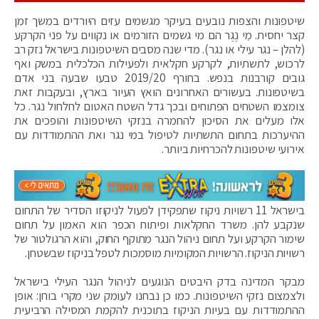
שיטפונות והצפות נובעים בעיקר מגשמים עזים היורדים במשך זמן
קצר יחסית. מֵי נֶגֶר הם מי גשמים הזורמים או נקווים על פני הקרקע
(להלן – נגר עילי או נגר). מדי שנה מסבים השיטפונות בישראל נזק רב
לרכוש, לתשתיות, לקרקע חקלאית ולפעילות הכלכלית במשק ואף
גובים קורבנות בנפש. בחורף 2019/20 טבעו שבעה בני אדם
בשיטפונות. בעשורים האחרונים הואץ העיור בארץ, ובעקבות זאת
צומצמו השטחים הפתוחים ובכך גדל השטח האטום לחלחול נגר. כל
אלו מעלים את הסיכון להחמרה בנזקי השיטפונות והופכים את
ההיערכות בתחום התשתיות לטיפול במי נגר ואת ההתמודדות עם
אירועי שיטפונות להכרחיות ביותר.
בישראל 11 רשויות ניקוז שתפקידן לפעול לניקוזו הסדיר של התחום
שנקבע להן. משרד החקלאות ופיתוח הכפר הוא האמון על תחום
שימור הקרקע ועל תחום ניהול הנגר מתוקף החוק, והוא הרגולטור של
רשויות הניקוז. הרשויות המקומיות מוסמכות לטפל בניקוז שבשטחן.
מבקר המדינה בדק היבטים הנוגעים לניהול הנגר העילי בישראל
ולצמצום נזקי השיטפונות. כמו כן נבחנו לעומק שני מקרי בוחן: אופן
ההתמודדות עם בעיות הניקוז בתוכנית להקמת המסילה הרביעית