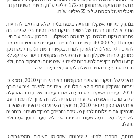
בתשתיות הניקוז שבתחומן בכ-172 מיליוני ש"ח, ובאותן השנים הן גבו
היטלי תיעול בסכום של כ-55 מיליוני ש"ח.
בנוסף, עיריות אשקלון ונהרייה ביצעו בנייה שלא בהתאם להוראות
התמ"א ולחוות הדעת של רשויות הניקוז הרלוונטיות בלי שניתנו בה
פתרונות ניקוז הולמים. כך לדוגמה באשקלון – בתכנון שכונת עיר היין
המתוכננת ל-40,000 תושבים; ובנהרייה – העירייה לא הסירה חסמים
להולכי רגל מעל נחל הגעתון למרות בקשות רשות הניקוז לעשות כן.
כמו כן, עיריות אשקלון ונהרייה והמועצה המקומית ג'יסר א-זרקא לא
קבעו נהלים מקיפים להיערכות לאירועי שיטפונות ולתפקוד בהם, ולא
תרגלו את מערכי החירום שלהן לקראת אירועים כאלה.
בהיבט של תפקוד הרשויות המקומיות באירועי חורף 2020, נמצא כי
עיריות אשקלון ונהרייה לא ניהלו יומן אירועים לתיעוד אירועי חורף
2020, עיריית אשקלון לא תיעדה את פעילותו של מרכז ההפעלה
שלה, מרכז ההפעלה של עיריית נהרייה לא היה ערוך להתמודד עם
אירוע השיטפון בינואר 2020, ובמהלך האירוע נציגי העירייה שהיו בו
העתיקו את פעילותם לבניין משטרת נהרייה;; המוקד העירוני בנהרייה
לא פעל במשך כמה שעות, והפניות אליו לא תועדו בזמן אמת ולא
טופלו.
בנוסף, המרכז לחיזוי שיטפונות שהקימו השירות המטאורולוגי