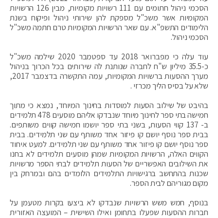
הסכמי ניהול חתומים עם 111 רשויות מקומיות, מבין 126 הרשויות
המקומיות אשר משכ"ל מספקת להן שירותי ניהול ופיקוח בשנת
הלימודים התשפ"א. עם שאר הרשויות המקומיות טרם חתמה משכ"ל
הסכמי ניהול.
עוד עלה כי מפברואר 2018 עד ספטמבר 2020 שילמה משכ"ל
כ-35.5 מיליון ש"ח לחברה שנותנת לה שירותים בכל הכרוך בניהול
מערך ההסעות ברשויות המקומיות, עמה התקשרה בדצמבר 2017,
שלא על בסיס הליך מכרזי .
בהיבט של שילוב הסעות למוסדות בחינוך המיוחד, נמצא כי מתוך
חמישה בתי ספר לחינוך מיוחד שנבדקו אליהם מוסעים 478 תלמידים
ב- 137 קווי הסעות, בשני בתי ספר יושמו חמישה קווים משותפים.
בבית ספר נוסף יושם קו פיזור אחד משותף עם שני תלמידים. בבית
ספר נוסף יושם קו פיזור אחד משותף עם שני תלמידים. למעט איחוד
הקווים האלה, הרשויות המקומיות שמהן מוסעים תלמידים לא בחנו
את השילובים האפשריים של הסעות תלמידים לבתי הספר מרשויות
שכנות בהתחשב ברגישויות התלמידים הלומדים בהם ובמרחק בין
מקום מגוריהם לבית הספר.
בנוסף, חמש משש הרשויות שנבדקו לא ביצעו בקרות מטעמן על
חברות ההסעות שפעלו בתחומן ואילו השישית – המועצה האזורית