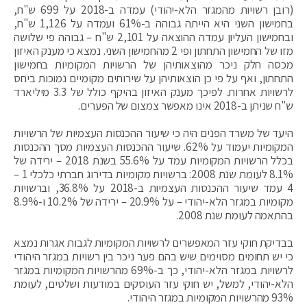
(רובן רשויות מהמגזר הלא-יהודי) עמדה ב-2018 על 699 ש"ח,
בחמישון השני היא הייתה גבוהה ב-61% ועמדה על 1,126 ש"ח,
ובחמישון העליון עמדה ההוצאה על 2,101 ש"ח – גבוהה פי שלושה
מזו של החמישון התחתון ופי 2 מהחמישון השני. נמצא כי מענק האיזון
מכסה חלק ניכר מהוצאותיהן של הרשויות המקומיות בחמישון
התחתון, ואף על פי כן הוצאותיהן על שירותים מקומיים נמוכות ביחס
לרשויות אחרות. לפיכך מענק האיזון בהיקף כולל של 3.3 מיליארד
ש"ח שניתן ב-2018 אינו מאפשר צמצום של הפערים.
היעד של משרד הפנים היה כי שיעור ההכנסות העצמיות של הרשויות
המקומיות יעמוד על 62%. שיעור ההכנסות העצמיות מסך ההכנסות
בכלל הרשויות המקומיות עמד על 55.6% בשנת 2018 – ירידה של
8.1% לעומת שנת 2008: ברשויות מקומיות בדירוג חברתי כלכלי 1 –
4 עמד שיעור ההכנסות העצמיות ב-2018 על 36.8%, וברשויות
מקומיות במגזר הלא-יהודי – על 20.9% – ירידה של 10.2% ו-8.9%
בהתאמה לעומת שנת 2008.
בבדיקת חוקי עזר המאפשרים לרשויות המקומיות לגבות אגרות נמצא
כי יש תחומים מסוימים שיש בהם פער ניכר בין רשויות במגזר היהודי
לרשויות במגזר הלא-יהודי, כך ב-69% מהרשויות המקומיות במגזר
הלא-יהודי, למשל, יש חוקי עזר העוסקים במודעות ושלטים, לעומת
93% מהרשויות המקומיות במגזר היהודי.