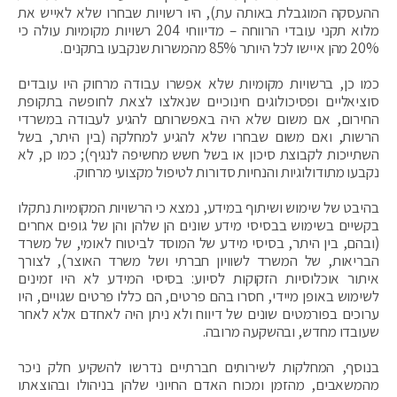
ההעסקה המוגבלת באותה עת), היו רשויות שבחרו שלא לאייש את
מלוא תקני עובדי הרווחה – מדיווחי 204 רשויות מקומיות עולה כי
20% מהן איישו לכל היותר 85% מהמשרות שנקבעו בתקנים.
כמו כן, ברשויות מקומיות שלא אפשרו עבודה מרחוק היו עובדים
סוציאליים ופסיכולוגים חינוכיים שנאלצו לצאת לחופשה בתקופת
החירום, אם משום שלא היה באפשרותם להגיע לעבודה במשרדי
הרשות, ואם משום שבחרו שלא להגיע למחלקה (בין היתר, בשל
השתייכות לקבוצת סיכון או בשל חשש מחשיפה לנגיף); כמו כן, לא
נקבעו מתודולוגיות והנחיות סדורות לטיפול מקצועי מרחוק.
בהיבט של שימוש ושיתוף במידע, נמצא כי הרשויות המקומיות נתקלו
בקשיים בשימוש בבסיסי מידע שונים הן שלהן והן של גופים אחרים
(ובהם, בין היתר, בסיסי מידע של המוסד לביטוח לאומי, של משרד
הבריאות, של המשרד לשוויון חברתי ושל משרד האוצר), לצורך
איתור אוכלוסיות הזקוקות לסיוע: בסיסי המידע לא היו זמינים
לשימוש באופן מיידי, חסרו בהם פרטים, הם כללו פרטים שגויים, היו
ערוכים בפורמטים שונים של דיווח ולא ניתן היה לאחדם אלא לאחר
שעובדו מחדש, ובהשקעה מרובה.
בנוסף, המחלקות לשירותים חברתיים נדרשו להשקיע חלק ניכר
מהמשאבים, מהזמן ומכוח האדם החיוני שלהן בניהולו ובהוצאתו