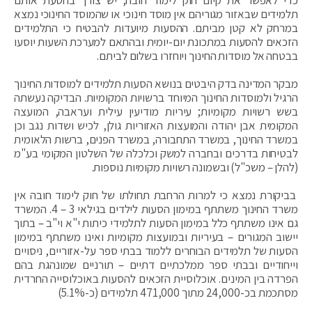
תלמידים שבאזור מגוריהם אין מוסד חינוכי או שהמוסד החינוכי נמצא
במרחק לא קטן מביתם. ההסעות מיועדות להבטיח כי התלמידים
הזכאים להסעות במתכונת יום-יומית ובהתאם למערכת השעות יוסעו
בבטחה אל מוסדות החינוך ויוחזרו בשלום לביתם.
מבקר המדינה בדק היבטים בנושא הסעות תלמידים למוסדות החינוך
הרגיל ולמוסדות החינוך המיוחד ברשויות המקומיות. הבדיקה נעשתה
בשש רשויות מקומיות; עיריות מודיעין עילית ועראבה, המועצה
המקומית אבן יהודה והמועצות האזוריות גולן, לכיש ושדות נגב וכן
במשרד החינוך, במשרד התחבורה, במשרד הפנים, ברשות הלאומית
לבטיחות בדרכים ובחברה למשק וכלכלה של השלטון המקומי בע"מ
(להלן – משכ"ל) ובשמונה רשויות מקומיות נוספות.
בביקורת נמצא כי למרות הרחבת תחולתו של חוק לימוד חובה אין
משרד החינוך משתתף במימון הסעות לילדים בגילאי 3 – 4. המשרד
גם אינו משתתף כלל במימון הסעות לתלמידי כיתות י"א וי"ב – בתוך
יישוב המגורים – בעיריות ובמועצות מקומיות ואינו משתתף במימון
הסעות של תלמידים הבוחרים ללמוד בבתי ספר על-אזוריים, ניסויים
וייחודיים ובבתי ספר ממלכתיים דתיים – תורניים שמונהגת בהם
הפרדה בין המינים. אוכלוסיית הזכאים להסעות באוכלוסייה החרדית
מסתכמת בכ-24,000 מתוך 471,000 תלמידים (כ-5.1%)