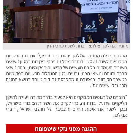
מתניהו אנגלמן
| צילום:
דוברות לשכת עורכי הדין
מבקר המדינה מתניהו אנגלמן פרסם היום (רביעי) את דוח הרשויות
המקומיות לשנת 2021. "דוח זה מכיל 13 פרקי ביקורות במגוון נושאים
חשובים העומדים בליבת העשייה של הרשויות המקומיות, ובהם נושאי
חברה ורווחה ונושאי תכנון ובנייה, כגון התנהלות הרשויות המקומיות
במשבר הקורונה. במסגרת זו מתפרסם גם דוח מיוחד בנושא ההגנה
מפני נזקי שיטפונות".
"חובתם של הגופים המבוקרים היא לפעול בדרך מהירה ויעילה לתיקון
הליקויים שהועלו בדוח זה, כדי לקדם את השירות הציבורי בישראל,
ובכך לשפר את איכות החיים והסביבה של תושבי ישראל", דברי
אנגלמן.
ההגנה מפני נזקי שיטפונות