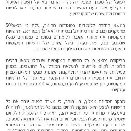
לפועל של מערך מפעל ההזנה – הדבר בא על חשבון הטיפול
המקצועי אשר בעת המשבר היה דרוש יותר מבעבר לאוכלוסיות
הרווחה ולתושבים שנזקקו לסיוע.
בנושא החזרה ללימודים במוסדות החינוך, עלה כי בכ-50%
מהמקרים (בגנים ועד כיתות ג' ובכיתות י"א-י"ב) קבעו ראשי הרשויות
המקומיות את מועדי השיבה ללימודים במועדים מאוחרים מאלו
שנקבעו בצו, זאת בעיקר בשל קשיים של הרשויות המקומיות
בהיערכות לפתיחת מוסדות החינוך בהתאם להנחיות.
בביקורת נמצא כי כל הרשויות המקומיות שנבדקו מצאו דרכים
חלופיות לקיים אירועים להעלאת המורל של התושבים, במגוון
פעילויות שהתאימו להנחיות ולתקנות השונות. מבקר המדינה מציין
לחיוב את הפעילות ההתנדבותית הענפה בארגונן של הרשויות
המקומיות, תוך שיתופי פעולה עם עמותות, ארגונים ציבוריים וחברות
עסקיות.
מבקר המדינה ממליץ, בין היתר, כי משרד הפנים ינחה את כל
הרשויות לבצע הליכי הפקת לקחים בתום כל גל תחלואה, ולדווח לו
באמצעות מחוזותיו על תוצאותיהם, זאת כדי שהפקות הלקחים
ישמשו מתווה לפעולה באירועי חירום ולקראת גלי תחלואה נוספים,
אם יהיו. עוד מומלץ כי משרד הפנים יסדיר את ההיבט הביטוחי
בפעילות הרשויות המקומיות בתחום החקירות האפידמיולוגיות,