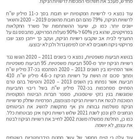
מחדש, מעכב את תשלומי המכסות לרשויות הניקוז.
עוד נמצא כי לרשויות המקומיות יש חובות בסך כ-11 מיליון ש"ח
לרשויות הניקוז, 79% מהם הם חובות מהשנים 2019 – 2020 והשאר
ישנים יותר. כמו כן, שיעור ההשתתפות של משרד החקלאות
בפרויקטים, שהוא בין 60% ל-90% מעלות הפרויקט, מתבסס גם על
התעריף לבית אב שקבעו רשויות הניקוז, ועקב כך ייתכן מצב שבו
פרויקטי ניקוז חשובים לא יזכו למימון גדול ולכן לא יבוצעו.
בנושא תביעות משפטיות, נמצא כי בשנים 2011 – 2020 הוגשו נגד
רשויות הניקוז יותר מ-500 תביעות משפטיות. 95 תביעות משפטיות
אשר הסתיימו בין השנים 2013 – 2020 הסתכמו בכ-37 מיליון ש"ח
ומתוך סכום זה הושת על רשויות הניקוז כ-4.6 מיליון ש"ח. 410
תביעות אשר נפתחו בין השנים 2013 – 2020 והטיפול בהם טרם
הסתיים מסתכמות בכ-702 מיליון ש"ח. בשל ריבוי התביעות
שמוגשות בגין נזקי שיטפונות, מספר חברות הביטוח המקומיות
המוכנות לבטח את רשויות הניקוז מצומצם, הפרמיות שחלק מרשויות
הניקוז משלמות גבוהות והן אף מתקשות להשיג את הביטוחים
הנחוצים להן ונכון לשנת 2021 שלוש רשויות ניקוז אינן מבוטחות כלל.
כמו כן, החלטת ממשלה משנת 2002 לחייב את רשויות הניקוז לבטח
את עצמן, לא יושמה.
עוד עלה כי קיים מחסור של עשר תחנות הידרומטריות בשטחים