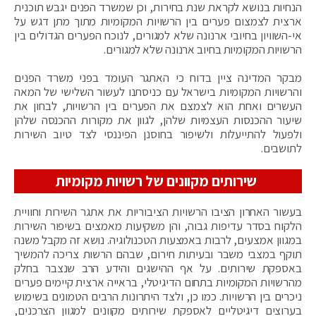
הנחיות בנושא לקראת שנת בחירות, וכן שמשרד הפנים יגבש תוכנית
ארצית לצמצום פערים בין הרשויות המקומיות מתוך מתן דגש על
אי-השוויון בחיובי ארנונה שלא למגורים, לנוכח הפערים הגדולים בין
הרשויות המקומיות בחיוב ארנונה שלא למגורים.
מבקר המדינה ציין בדוח כי האתגר העומד בפני משרד הפנים
והרשויות המקומיות בישראל עם כניסתנו לעשור השלישי של המאה
העשרים ואחת הוא לצמצם את הפערים בין הרשויות, לבחון את
שיעור ההכנסות העצמיות שלהן, לגוון את מקורות ההכנסה שלהן
ולפעול להתייעלות ולשיפור בחוסנן הפיננסי לצד טיוב השירות
לתושבים.
שירותים מקוונים של רשויות מקומיות
בעשור האחרון הציבו הרשויות הציבוריות את אתגר השירות וחוויית
הלקוח בסדר עדיפות גבוה, והן משקיעות מאמצים בשיפור השירות
במגוון אמצעים, לרבות באמצעות הטכנולוגיה. נושא זה מקבל משנה
תוקף במצבי משבר ובעיתות חירום, שבהם הרשות צריכה להמשיך
באספקת שירותים. על אף ההישגים והידע הרב שנצבר בחלק
מהרשויות המקומיות בתחום הדיגיטלי, בראייה ארצית קיימים פערים
ניכרים בין הרשויות. כמו כן, ולצד היתרונות הרבים הטמונים בשימוש
בערוצים דיגיטליים לאספקת שירותים מקוונים למגוון הצרכנים,