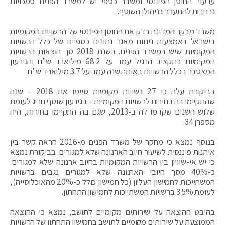
ערעור החוסן הפיננסי ומשבר כספי יש למשרד הפנים סמכויות
נרחבות להתערב בניהולן השוטף.
משרד מבקר המדינה בדק את החוסן הפיננסי של הרשויות המקומיות
בישראל באמצעות ניתוח מאגר נתונים כספיים של כלל הרשויות
המקומיות שיש במשרד הפנים. בשנת 2018 סך הוצאות הרשויות
המקומיות בתקציב הרגיל עמד על 68.2 מיליארד ש"ח והגירעון
המצטבר בכלל הרשויות באותה שנה עמד על 3.7 מיליארד ש"ח.
בביקורת עלה כי 27 רשויות מקומיות סיימו את 2018 – שנה
שהתקיימו בה בחירות לרשויות המקומיות – בגירעון שוטף חריג לעומת
שלוש השנים שקדמו לה ב-2013, שגם בה התקיימו בחירות, היה
מספרן 34.
בנוסף נמצא כי מחקר של משרד הפנים מ-2016 הראה קשר בין
איתנות פיננסית לשיעור חיוב הארנונה שלא למגורים. בביקורת נמצא
כי יש אי-שוויון בין הרשויות המקומיות בחיוב ארנונה שלא למגורים:
כ-40% מסך חיובי הארנונה שלא למגורים נגבים ברשויות
המשתייכות לחמישון העליון (כל חמישון כולל כ-20% מהאוכלוסייה),
לעומת 3.5% ברשויות המשתייכות לחמישון התחתון.
בהיבט ההוצאה על שירותים מקומיים לתושב, נמצא כי ההוצאה
הממוצעת על שירותים מקומיים לתושב בחמישון התחתון של הרשויות