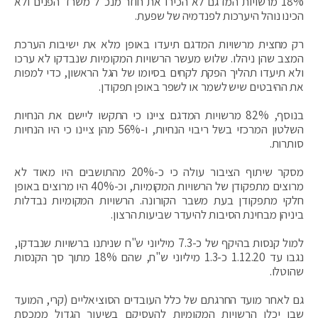
18% מרשויות המדגם לא הכירו את חוזר מנכ"ל משרד הפנים ולא
הכינו נוהל היערכות לפנדמיה של שפעת.
רק מחצית מרשויות המדגם תיעדו באופן מלא את ישיבות הערכת
המצב שהן ניהלו. שלוש מעשר הרשויות המקומיות שנבדקו לא ערכו
ולא תיעדו תהליך הפקת לקחים בסיומו של הגל הראשון, כדי למפות
את ההיבטים שיש לשמר או לשפר באופן תפקודן.
בנוסף, 82% מרשויות המדגם ציינו כי התקשו ליישם את הנחיות
השלטון המרכזי בשל ריבוי הנחיות, ו-56% מהן ציינו כי היו הנחיות
סותרות.
מסקר שיתוף הציבור עולה כי כ-20% מהתושבים היו מאוד לא
מרוצים מתפקודן של הרשויות המקומיות, וכ-40% היו מרוצים באופן
חלקי מתפקודן בעת משבר הקורונה. הרשויות המקומיות נבדלות
ביניהן מבחינת הסיבות להיעדר שביעות הרצון.
למול קנסות בהיקף של כ-7.3 מיליוני ש"ח שניתנו ברשויות שנבדקו,
נגבו עד 1.12.20 כ-1.3 מיליוני ש"ח, שהם 18% מתוך סך הקנסות
שהוטלו.
גם לאחר מועד החרגתם של כלל העובדים הסוציאליים (קרי, המועד
שבו יכלו הרשויות המקומיות להעסיקם בשיעור הגדול ממכסת