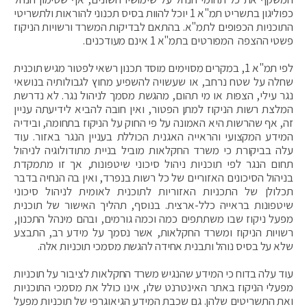
כפוליגון בתשריט תמ"א 1 יוכל להוות בסיס תכנוני להוראות ולתשריטי
התוכניות הכפופים לתמ"א. בהתאם לבדיקות המשרד ורשויות הניקוז
פשטי ההצפה המפורטים בתמ"א 1 אינם מעודכנים.
לפי תמ"א 1, במקרים מסוימים מוסד תכנון רשאי לפטור מגיש תוכנית
שחלה על שטח נרחב, או שעשויה להשפיע מחוץ לגבולותיה בנושאי
נגר עילי, הצפות או מי תהום, מהגשת מסמך לניהול נגר. לא נדרשת
המלצת רשות הניקוז למתן הפטור, ואין חובה להביא לידיעתה עניין
זה, אף שהרשות היא האמונה על פי החוק על הניקוז בתחומה, ובידיה
המידע המקצועי והראייה האגנית הכוללת בעניין הנגר באזור. עוד
עלה בביקורת כי משרד החקלאות מוביל בניית מתודולוגיה לניהול
תחום הנגר לפי תוכניות ניהול סיכוני שיטפונות, אך זו מתמקדת
בניהול הסיכונים האזוריים של כל רשות בנפרד, ואין בה הנחיה בדבר
תכלולן של התכניות האזוריות לתוכנית לאומית לניהול סיכוני
שיטפונות בראייה כלל-ארצית. בנוסף, תהליך האישור של תוכנית
מפעל ניקוז שבו משתתפים כמה וכמה גורמים, ובהם מינהל התכנון,
רשויות הניקוז ומשרד החקלאות, אשר נסמך על מידע רב, התבצע
שלא על בסיס נוהל ותבנית אחידה להגשת מסמכי תוכניות אלה.
עוד עלה בדוח כי המידע שהנגיש משרד החקלאות לציבור על תוכניות
מפעלי הניקוז באתר האינטרנט שלו, אינו כולל את מסמכי התוכניות
ואת התשריטים שלהן. גם שכבת המידע הגיאוגרפי של תוכניות מפעל