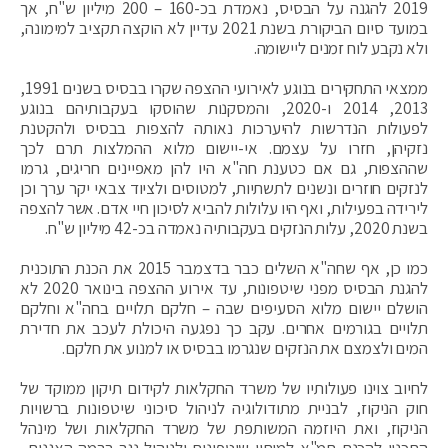
2019 להגנה על הבסיס, נאמדת בכ-160 – 200 מיליון ש"ח, אך
במועד סיום הביקורת בשנת 2021 עדיין לא הוקצה תקציב למימונה,
ולא נקבע לוח זמנים ליישומה.
ממצאי התחקירים בנוגע לאירועי ההצפה שקרו בבסיס בשנים 1991,
2013, 2014 ו-2020, והמסקנות שהוסקו בעקבותיהם בנוגע
לפעולות הנדרשות להיערכות נאותה להצפות בבסיס ולהקטנת
נזקיהן, חזרו על עצמם. אי-יישום מלוא ההמלצות תרם לכך
שההצפות, גם אם כטענת חה"א היו להן מאפיינים חריגים, גרמו
לנזקים חוזרים ונשנים לתשתיות, למטוסים ולציוד צבאי יקר ערך וכן
לירידה בפעילות, ואף היו עלולות להביא לסיכון חיי אדם. אשר להצפה
בשנת 2020, עלות הנזקים בעקבותיה נאמדה בכ-42 מיליון ש"ח.
כמו כן, אף שחה"א השלים כבר בדצמבר 2015 את הכנת התוכנית
להגנת הבסיס מפני שיטפונות, עד אירוע ההצפה בינואר 2020 לא
הושלם יישום מלוא הסעיפים שבה – חלקם תלויים בחה"א וחלקם
תלויים בגורמים אחרים. עקב כך נפגעה היכולת לעכב את חדירת
המים ולצמצם את הנזקים שנגרמו בבסיס או למנוע את חלקם.
לחיוב צוינו פעולותיו של משרד החקלאות לקידום תיקון ממוקד של
חוק הניקוז, לבניית מתודולוגיה לניהול סיכוני שיטפונות ברשויות
הניקוז, ואת היוזמה המשותפת של משרד החקלאות ושל מינהל
התכנון להכנת תמ"א למיתון שיטפונות ולניהול נגר ברמה האגנית.