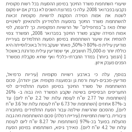
שיעורי השתתפות משרד החינוך במימון ההסעות בכל רשות מקומית
נקבעו בפברואר 2008. עלה כי במרוצת השנים לא נבדק אם יש מקום
לשנות את אמות המידה המקנות לרשויות מקומיות זכאות
להשתתפות משרד החינוך בהסעות תלמידיהן ולהתאימן לשינויים
שחלו מאז ב"בפרופילים" של הרשויות המקומיות. כך לדוגמה, לפי
אמות המידה שקבע משרד החינוך בפברואר 2008, המשרד צפוי
להפחית את שיעור השתתפותו במימון הסעות התלמידים בעיריית
מודיעין עילית מ-80% ל-50%, מאחר שעקב גידול באוכלוסייתה היא
כוללת יותר מ-75,000 תושבים, אף שמודיעין עילית מדורגת באשכול
1 (הנמוך ביותר) במדד החברתי-כלכלי ואף שהיא מקבלת ממשרד
הפנים מענק איזון.
בנוסף, עלה כי בארבע רשויות מקומיות (עיריות כרמיאל,
מודיעין-מכבים-רעות ורמת גן ובמועצה מקומית אבן יהודה), סכום
ההשתתפות של משרד החינוך במימון הסעת התלמידים לפי
התעריפים הבסיסיים בשיטה שקבע המשרד היה גבוה ב- 26%
(השתתפות של 2.77 ש"ח לעומת עלות של 2.2 ש"ח ליום) עד
ב-87% אחוזים (השתתפות של 6.73 ש"ח לעומת עלות של 3.6 ש"ח
ליום), מהסכום שהרשות שילמה עבור הסעת התלמידים בתחבורה
ציבורית. ברשות החמישית (עיריית רמלה) סכום ההשתתפות היה גבוה
מהעלות בפועל בכ-97% (השתתפות של 8.27 ש"ח ליום לעומת
עלות של 4.2 ש"ח ליום). מאידך גיסא, השתתפותו במימון הסעת