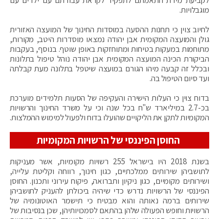
מוגבלויות.
לחיוב צוין כי תחנות ההסעה במוסדות החינוך של המועצה האזורית
גולן והמועצה המקומית אבן יהודה נמצאו מוסדרות היטב, מקורות,
מתוחמות במעקות בטיחות ומתוחזקות באופן שוטף. בנוסף, בעקבות
הביקורת הכינה המועצה המקומית אבן יהודה נוהל טיפול בתלונות
ובכלל זה קבעה מיהו הגורם במועצה שיטפל בתלונה מעת קבלתה
ועד סיום הטיפול בה.
בדוח צוין כי העלות הישירה והעקיפה של הסעות תלמידים מוערכת
בכ-2.7 במיליארד ש"ח בכל שנה וכי על משרד החינוך והרשויות
המקומיות לתקן את הליקויים שהועלו בדוח ולפעול למימוש ההמלצות.
החוסן הפיננסי של הרשויות המקומיות
בשנת 2018 היו בישראל 255 רשויות מקומיות, אשר מעניקות
לתושביהן שירותים ממלכתיים, כגון חינוך, רווחה וקליטת עלייה,
ושירותים מקומיים, כגון ניקיון ותברואה, פיקוח עירוני ותכנון. החוסן
הפיננסי של הרשויות נדרש כדי שיהיה ביכולתן להעניק לתושביהן
שירותים ברמה נאותה והוא מבטיח כי תישמר האוטונומיה של
הרשויות וחופש הפעולה שלהן בהתאם לסמכויותיהן, שכן בנסיבות של