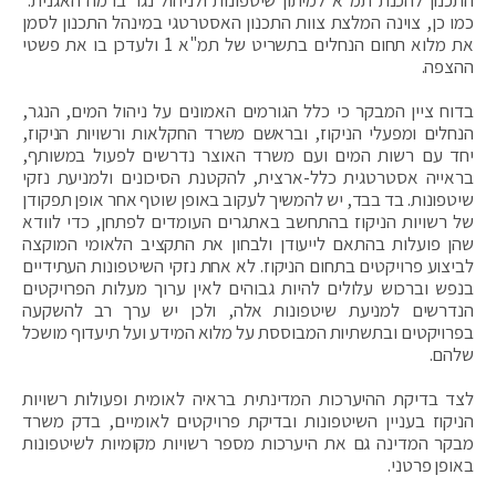
כמו כן, צוינה המלצת צוות התכנון האסטרטגי במינהל התכנון לסמן
את מלוא תחום הנחלים בתשריט של תמ"א 1 ולעדכן בו את פשטי
ההצפה.
בדוח ציין המבקר כי כלל הגורמים האמונים על ניהול המים, הנגר,
הנחלים ומפעלי הניקוז, ובראשם משרד החקלאות ורשויות הניקוז,
יחד עם רשות המים ועם משרד האוצר נדרשים לפעול במשותף,
בראייה אסטרטגית כלל-ארצית, להקטנת הסיכונים ולמניעת נזקי
שיטפונות. בד בבד, יש להמשיך לעקוב באופן שוטף אחר אופן תפקודן
של רשויות הניקוז בהתחשב באתגרים העומדים לפתחן, כדי לוודא
שהן פועלות בהתאם לייעודן ולבחון את התקציב הלאומי המוקצה
לביצוע פרויקטים בתחום הניקוז. לא אחת נזקי השיטפונות העתידיים
בנפש וברכוש עלולים להיות גבוהים לאין ערוך מעלות הפרויקטים
הנדרשים למניעת שיטפונות אלה, ולכן יש ערך רב להשקעה
בפרויקטים ובתשתיות המבוססת על מלוא המידע ועל תיעדוף מושכל
שלהם.
לצד בדיקת ההיערכות המדינתית בראיה לאומית ופעולות רשויות
הניקוז בעניין השיטפונות ובדיקת פרויקטים לאומיים, בדק משרד
מבקר המדינה גם את היערכות מספר רשויות מקומיות לשיטפונות
באופן פרטני.