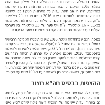
הוספת המסילה הרביעית והצרת התעלה בנחל איילון אשר הוצג
בשנת 2016 ושימש פרמטר בבחירת פתרונות הניקוז שייושמו
בפרויקט, היה חישוב חסר. עלות כל פתרונות הניקוז כפי שהוצגו
בוועדה לתשתיות לאומיות בשנת 2016 הסתכמו בכ-2.1 מיליארד
ש"ח, בעוד שבזמן הביקורת עלה כי עלות כל הפתרונות מסתכמת
בכ-3.1 – 3.6 מיליארד ש"ח ויש פער של 1.5 מיליארד בין הערכת
העלות בעבר לעלות פתרונות הניקוז המסתמנת במועד הביקורת.
בנוסף, הגם שבהחלטה משנת 2016 צוין כי תוכנית המסילה הרביעית
באיילון תכלול גם את המוֹבל לים (תעלה שתשמש נתיב יציאה לעודפי
מים לעבר הים), תוכנית תת"ל 33א, אשר הוגשה להערות ולהשגות
בספטמבר 2020, אומנם מפרטת את פתרונות הניקוז הנדרשים
קודם להשלמת פרויקט למעט פתרון המובל לים ואינה מחייבת את
המשך קידומו. בהיעדר המוֹבל, שיוליך את הנגר לים, הסיכון להצפה
הוא פעם ב-35 שנים בלבד ואף לעיתים תכופות יותר אם מגמת העיור
באזור תימשך, בהשוואה לסיכון להצפה פעם ב-100 שנים עם המובל.
ההצפות בבסיס חה"א חצור
עמדת כלל הגורמים היא כי אם נושא הניקוז בנחלים מחוץ לבסיס
חצור לא יוסדר, לא תוסר הסכנה להצפות ולנזקים בבסיס ובסביבתו
גם בעתיד. עלות יישומה של תוכנית רשות ניקוז שורק לכיש מיוני