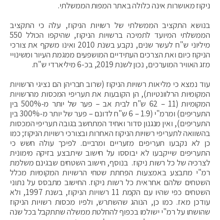
ניקוז מאושרות אינה כלולה באתר המפות הממשלתי.
בנושא התקציב הממשלתי של רשויות הניקוז, עלה כי התקציב
הממשלתי המיועד לתמיכה ברשויות הניקוז, שהיקפו הכולל 550
מיליוני ש"ח לעשר שנים, נקבע בשנת 2010 ואינו משקף את צורכי
הניקוז כיום ואת הצרכים העתידיים המושפעים ממגמת העיור ומשינויי
מזג האוויר המוערכים, נכון לשנת 2019, בכ-6 מיליארדי ש"ח.
עוד נמצא כי מליאות רשויות הניקוז (שרוב חבריהן הם נציגי הרשויות
המקומיות הרלוונטיות), הן הקובעות את תעריפי המכסות מהרשויות
המקומיות (11 – 62 ש"ח לבית אב – פער של יותר מ-500% בין
התעריפים) ומרמ"י (1.9 – 6 ש"ח לדונם – פער של יותר מ-300% בין
התעריפים), ואין מנגנון סדור ואחיד המתחשב בגובה תעריפי המכסות
בהשוואה לתעריפי רשויות הניקוז האחרות ובצורכי רשויות הניקוז; כמו
כן לא נקבעו תעריפים מזעריים ומרביים. לפיכך עולה חשש כי
התעריפים שייקבעו לא יבוססו על חישוב שיתבצע בזיקה מימונית
לצרכיה של כל רשות ניקוז. בנוסף, חישוב השטחים שבגינם משלמת
רמ"י מתבצע באמצעות הפחתת שטחי הרשויות המקומיות מכלל
השטחים שלהם אחראית כל רשות ניקוז. החישוב מתבסס על נתוני
השטחים כפי שהיו עם הקמת 11 רשויות הניקוז, בשנת 1997, ולא
עודכן מאז. כמו כן, הנוהג שהשתרש, ולפיו מכסות רשויות הניקוז
שהושתו על רמ"י ישולמו בכפוף להחלטת ממשלה שתתקבל בכל שנה