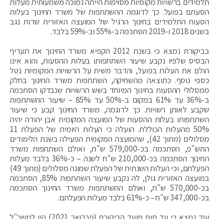
תלמידים ברשויות מקומיות מסוימות הייתה נמוכה משמעותית מעלות
הסעתם בפועל. כך לדוגמה ההשתתפות של משרד החינוך בעלות
הסעות התלמידים בחינוך הרגיל של המועצה האזורית שדות נגב
בשנים 2018 ו-2019 הסתכמה ב-55% וב-59% בלבד.
בביקורת נמצא כי בשנת 2012 הקפיא משרד החינוך את תעריף
הבסיס שלפיו נקבע שיעור השתתפותו בעלות ההסעות, והוא אינו
הולם את העלות בפועל, והדבר משית על הרשויות המקומיות נטל
כספי נוסף. כתוצאה מהשחיקה, השתתפות משרד החינוך בחלק
ממסלולי ההסעות בחינוך המיוחד בשש הרשויות שנבדקו הסתכמה
ב-36% עד 61% במקום ב-50% עד 85% – שיעור ההשתתפות
שקבע לאותן רשויות. כך לדוגמה, משרד החינוך קבע כי שיעור
השתתפותו בעלות ההסעות של המועצה המקומית אבן יהודה יהיה
50% מהעלות הכוללת. הועלה כי העלות היומית של הפעלת 11
מסלולים (מתוך 42), שהמועצה המקומית הפעילה בשנת הלימודים
התש"פ, הסתכמה בכ-579,000 ש"ח, ואולם השתתפות משרד
החינוך הסתכמה בכ-210,000 ש"ח לשנה – כ-36% בלבד מעלות
הפעלתם, וכי העלות השנתית של הפעלת שמונה מסלולים (מתוך 49)
במועצה האזורית גולן, לה נקבע שיעור השתתפות 85%, הסתכמה
בכ-570,000 ש"ח, ואולם ההשתתפות משרד החינוך הסתכמה
בכ-347,000 ש"ח – כ-61% בלבד מעלות הפעלתם.
עוד נמצא כי עד תום מועד הביקורת (פברואר 2021) היו למשכ"ל