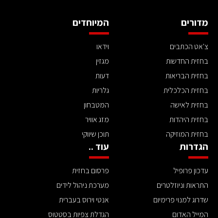
מדורים
המיוחדים
צ'אט הכתבים
וידאו
בחזית החדשות
מגזין
בחזית הבריאות
דעות
בחזית הכלכלית
גלריות
בחזית לאישה
המטבחון
בחזית היהדות
מזג אוויר
בחזית המוזיקה
תוכן שיווקי
הגדרות
עוד ..
עדכון פרופיל
פרסום בחזית
התראות וניוזלטרים
מערכת ניהול לידים
שדרוג למנוי פרימיום
אנטי וירוס בעברית
המייל האדום
הגדלת צפיות בסטטוס