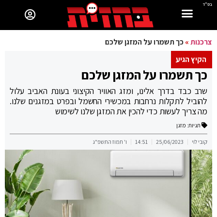
בס"ד
צרכנות
»
כך תשמרו על המזגן שלכם
הקיץ הגיע
כך תשמרו על המזגן שלכם
שרב כבד בדרך אלינו, ומזג האוויר הקיצוני בעונת האביב עלול
להוביל לתקלות נרחבות במכשירי החשמל ובפרט במזגנים שלנו.
מה צריך לעשות כדי להכין את המזגן שלנו לשימוש
תגיות:
מזגן
קובי לוי
25/06/2023
14:51
ו' תמוז התשפ"ג