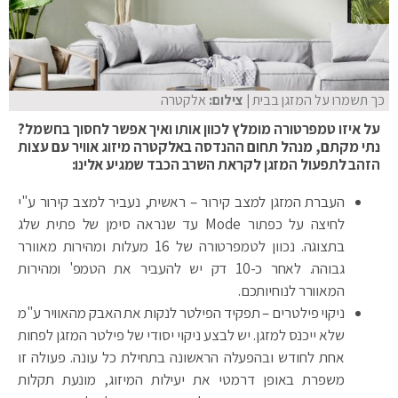
כך תשמרו על המזגן בבית
| צילום:
אלקטרה
על איזו טמפרטורה מומלץ לכוון אותו ואיך אפשר לחסוך בחשמל?
נתי מקתם, מנהל תחום ההנדסה באלקטרה מיזוג אוויר עם עצות
הזהב לתפעול המזגן לקראת השרב הכבד שמגיע אלינו:
העברת המזגן למצב קירור – ראשית, נעביר למצב קירור ע"י
לחיצה על כפתור Mode עד שנראה סימן של פתית שלג
בתצוגה. נכוון לטמפרטורה של 16 מעלות ומהירות מאוורר
גבוהה. לאחר כ-10 דק יש להעביר את הטמפ' ומהירות
המאוורר לנוחיותכם.
ניקוי פילטרים – תפקיד הפילטר לנקות את האבק מהאוויר ע"מ
שלא ייכנס למזגן. יש לבצע ניקוי יסודי של פילטר המזגן לפחות
אחת לחודש ובהפעלה הראשונה בתחילת כל עונה. פעולה זו
משפרת באופן דרמטי את יעילות המיזוג, מונעת תקלות