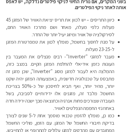
בשני המקרים, אם נורית החיווי לניקוי פילטרים נדלקה, יש לאפס
אותה לאחר ניקוי הפילטרים.
כיוון התריסים – יש לכוון את תריס יציאת האוויר של המזגן 45
מעלות כלפי מעלה, מאחר ושם מתרכז האוויר החם,
לסירקולציה של אוויר ומיזוג יעיל יותר של החדר.
על מנת לחסוך בחשמל, מומלץ לכוון את טמפרטורת המזגן
ל-23-25 מעלות.
מעבר למזגני "Inverter"- רבים מנצלים את המעבר בין
העונות כזמן אידיאלי להחלפת המזגן הקיים. במצב כזה,
ההמלצה היא לעבור למזגן מסוג "Inverter", שכן מזגן זה
מתבסס על טכנולוגיה חדשנית, באמצעותה המזגן יהיה שקט
יותר, מהיר יותר, ואף תביא לחיסכון של כ-50% בצריכת
החשמל. מלבד זה, מזגנים אלו ידידותיים לסביבה, בשל
העובדה שצורכים פחות אנרגיה וכתוצאה מכך ישנה ירידה חדה
באחוז גזי החממה הנפלטים לאוויר.
כמו כן, מומלץ להזמין טכנאי מוסמך אחת ל-5 שנים לצורך
בדיקת חיבורי החשמל של המזגן. עם הזמן, מוליכי החשמל
המחוברים עם מהדקים למזגן עלולים להתרופף או להתייבש,