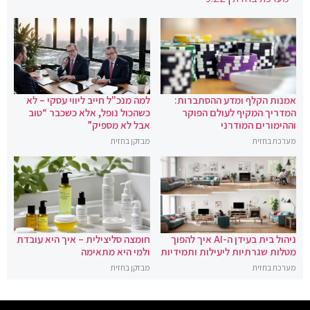
אמנות הקלף ומדע ההסתברות:
למה מנכ"ל חייב ליווי עסקי – לא
המדריך המקיף לעולם הפוקר
כשהכול נופל, אלא כשכבר “טוב
וההימורים המודרני
אבל לא מספיק”
מערכת בחזית
מבזקן בחזית
ניהול בית בעידן ה-AI איך להפוך
חומצה סליצילית – איך היא עובדת
מטלות שגרתיות ליעילות ותמידיות
ולמי היא מתאימה
מערכת בחזית
מבזקן בחזית