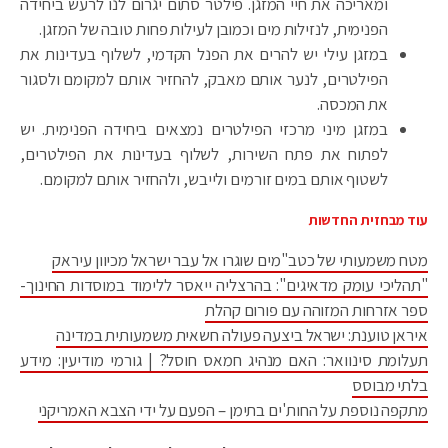
ומאריכה את חיי המזגן. פילטר סתום יגרום לנו לרעש ביחידה
הפנימית, לנזילות מים וכמובן לעילות פחות טובה של המזגן.
במזגן עילי יש להרים את הפנל הקדמי, לשלוף בעדינות את
הפילטרים, לנער אותם מאבק, להחזיר אותם למקומם ולסגור
את המכסה.
במזגן מיני מרכזי הפילטרים נמצאים ביחידה הפנימית. יש
לפתוח את פתח השירות, לשלוף בעדינות את הפילטרים,
לשטוף אותם במים זורמים ולייבש, ולהחזיר אותם למקומם.
עוד מבחזית החדשות
מטח משמעותי של כטב"מים שוגרו אל עבר ישראל מכיוון עיראק
"תהליכי עומק מדאיגים": בהרצליה ייאסר ללימוד במוסדות החינוך-
ספר אזרחות המזוהה עם פורום קהלת
איראן טוענת: ישראל ביצעה פעולה חשאית משמעותית במדינה
תעלומת סינוואר: האם מנהיג חמאס חוסל? | גורמי מודיעין: מידע
בלתי מבוסס
מתקפה נוספת על החות'ים בתימן – הפעם על ידי הצבא האמריקני