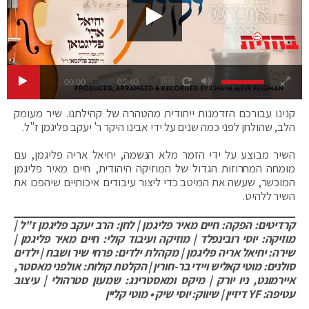
00:00
05:40
קנינו עבורכם הזדמנות ייחודית מהטהרה של קהילתנו. שיר מעומק
הלב, שהולחן לפני כמה שנים על ידי אבינו היקר ר' יעקב פליגמן ז"ל.
השיר מבוצע על ידי הזמר מלא הנשמה, יחיאל אריה פליגמן, עם
מומחה המחרוזות הגדול של המוזיקה היהודית, חיים מאיר פליגמן
המוכשר, שעשה את המיטב כדי ליצור עיבודים איכותיים שיהפכו את
השיר ללהיט.
קרדיטים: הפקה: חיים מאיר פליגמן | לחן: הרב יעקב פליגמן ז"ל |
מוזיקה: יוסי רובינפלד | מוזיקה ועיבוד קולי: חיים מאיר פליגמן |
שירה: יחיאל אריה פליגמן | מקהלת ילדים: פרחי שיר ושבח | ילדים
סולנים: מוטי קאליש ויידי בר-חורין | הקלטת קולות: אולפני מאסטר,
איירמונט, ניו יורק | מיקס ומאסטרינג: שמעון סטרהולי | עיצוב
עטיפה: YF דיזיין | שיווק: יוסי שיק • מוטי קליין