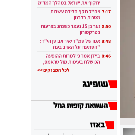
יתקוף את ישראל במהלך המו"מ
בקטאר"
צה"ל תקף הלילה עשרות
7:17
מטרות בלבנון
נער בן 15 נעצר כשנהג בפרעות
8:50
בטרקטורון
אמו של סמ"ר יאיר אביטן הי"ד:
8:48
"הסתערו על האויב בעוז
ובגבורה"
ביידן אמר כי למרות ההופעה
8:46
הכושלת בעימות מול טראמפ,
הוא ממשיך
לכל המבזקים >>