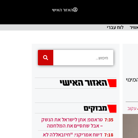
האזור האישי
וויר
לוח עברי
 המינוי
עקוב
טראמפ: אתן לישראל את הנשק
7:35
– אבל שתסיים את המלחמה
בעזה
דיווח אמריקני: "חיזבאללה לא
7:18