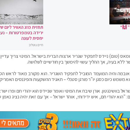
 🙌*
תחזית מזג האוויר ליום של
ירידה בטמפרטורות – נעי
יחסית לעונה
חיים גוטליב
ומאס (טום) ניידס לתפקיד שגריר ארצות הברית בישראל. המינוי צריך עדיין 
ר ללא בעיה, אך ההליך עשוי להימשך בין חודשיים לשלושה.
מדינה בממשל אובמה והיה המועמד המוביל לתפקיד השגריר. הוא מקורב מאוד לראש ה
 הוא משמש כיום כסגן יו"ר מורגן סטנלי – תאגיד ההשקעות והפיננסים האמריקא
ראל בוושינגטון. אורן שיבח את המינוי ואומר שניידס הוא יהודי חם ופרו ישר
 "הוא יהודי חם, איש ידידותי, אוהד ישראל – אך עם זאת יהיה נציג נאמן 