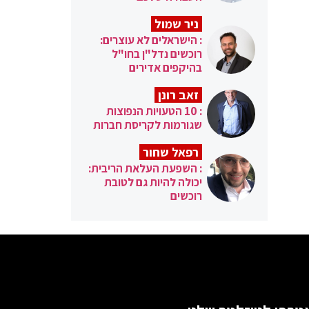
ניר שמול
: הישראלים לא עוצרים:
רוכשים נדל"ן בחו"ל
בהיקפים אדירים
זאב רונן
: 10 הטעויות הנפוצות
שגורמות לקריסת חברות
רפאל שחור
: השפעת העלאת הריבית:
יכולה להיות גם לטובת
רוכשים