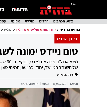
בס"ד
צ'אט הכתבים
חרדים
פוליטי
מקומי
עסקי
בחזית החדשות
»
חדשות
»
פוליטי
»
מדיני
»
טום ניידס
ביידן הכריז
טום ניידס ימונה לש
נשיא א
של השגריר המיועד, יהודי כבן 60, המינוי טעון את אישור הסנאט
תגיות:
טום ניידס
חגי פלג
16/06/2021
01:23
ו' תמוז התשפ"א