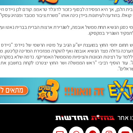
נטון בבית הלבן, אך היא הפסידה לבסוף כזכור לדונלד טראמפ. קודם לכן ניידס היה
קואלו. בהודעה לעיתונות ביידן כינה אותו "משרת ציבור מכובד ומנהיג עסקי".
 לאומי כסגן הנשיא תחת ממשל אובמה, לשגרירת ארצות הברית בברית נאטו ועל 
תפקיד השגריר במקסיקו.
חום יחסי החוץ במועצת יש"ע הגיב על מינויו הרשמי של ניידס: "ניידס
ערכה גדולה מצד הנשיא אובמה ואף להוקרה ממזכירת המדינה קלינטון. מינ
ללמד על רצינות הכוונות והציפיות מהממשל האמריקני. נדמה שלא במקרה 
 עוד הוסיף רביבי "ראש הממשלה ושר החוץ יצטרכו לקחת בחשבון את
ראלים".
ו אחר