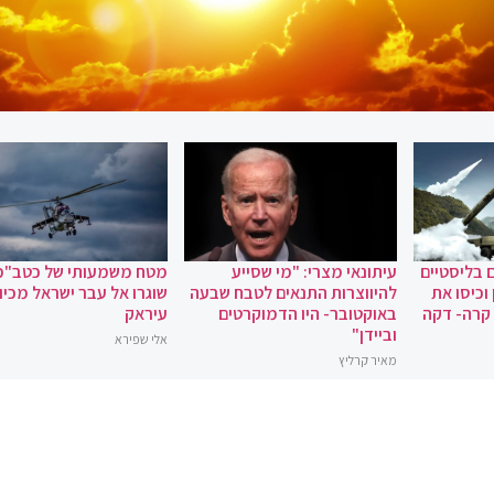
 בליסטיים
עיתונאי מצרי: "מי שסייע
מטח משמעותי של כטב"מ
וכיסו את
להיווצרות התנאים לטבח שבעה
שוגרו אל עבר ישראל מכיוו
 קרה- דקה
באוקטובר- היו הדמוקרטים
עיראק
וביידן"
אלי שפירא
מאיר קרליץ