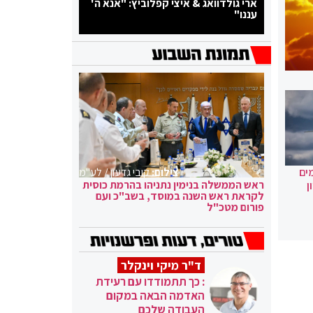
ארי גולדוואג & איצי קפלוביץ: "אנא ה'
עננו"
צילום:
קובי גדעון / לע"מ
ים
ראש הממשלה בנימין נתניהו בהרמת כוסית
ן
לקראת ראש השנה במוסד, בשב"כ ועם
פורום מטכ"ל
ד"ר מיקי וינקלר
: כך תתמודדו עם רעידת
האדמה הבאה במקום
העבודה שלכם