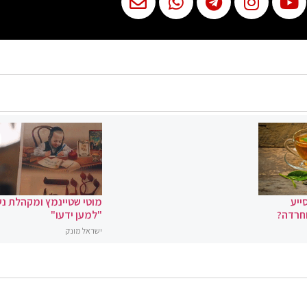
ייע
מוטי שטיינמץ ומקהלת נ
וחרדה?
"למען ידעו"
ישראל מונק