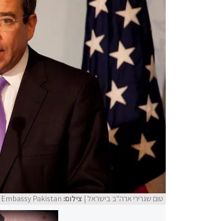
טום שגרירי ארה"ב בישראל
| צילום:
. Embassy Pakistan