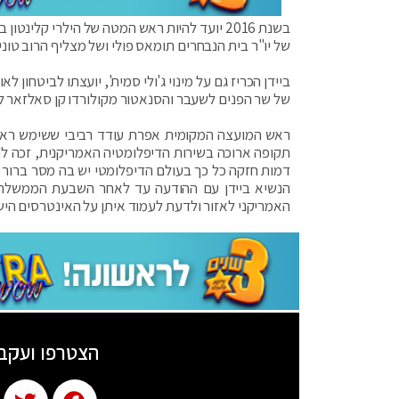
בשנת 2016 יועד להיות ראש המטה של הילרי קלי
של יו"ר בית הנבחרים תומאס פולי ושל מצליף הרוב טוני 
ביידן הכריז גם על מינוי ג'ולי סמית', יועצתו לביטחון
של שר הפנים לשעבר והסנאטור מקולורדו קן סאלזאר ל
ראש המועצה המקומית אפרת עודד רביבי ששימש ראש ת
תקופה ארוכה בשירות הדיפלומטיה האמריקנית, זכה לה
דמות חזקה כל כך בעולם הדיפלומטי יש בה מסר ברור 
הנשיא ביידן עם ההודעה עד לאחר השבעת הממשלה".
האמריקני לאזור ולדעת לעמוד איתן על האינטרסים היש
הצטרפו ועקב