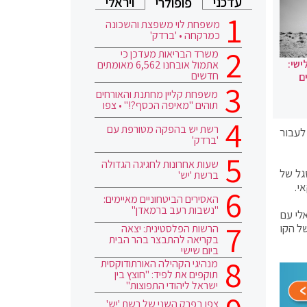
עדכני
ויראלי
פופולרי
משפחת לוי משפצת והשכונה
כמרקחה • 'ברדק'
משרד הבריאות מעדכן כי
ישי:
אתמול אובחנו 6,562 מאומתים
חדשים
ם
משפחת קליין מחתנת והאורחים
תוהים "מאיפה הכסף?!" • צפו
רשת יש בהפקה מטורפת עם
לעבור
'ברדק'
שעות אחרונות לחגיגה הגדולה
סגל של
ברשת 'יש'
י.
האסירים הביטחוניים מאיימים:
"נשבות רעב ברמאדן"
אלי עם
של הקו
הרשות הפלסטינית: יצאה
בקריאה להתבצר בהר הבית
ביום שישי
מנהיגי הקהילה האורתודוקסית
תוקפים את לפיד: "חוצץ בין
ישראל ליהודי התפוצות"
צפו בפרק השני של רשת 'יש'