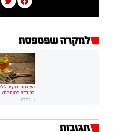
האם תה ירוק יכול לס
בהורדת רמות לחץ 
נועה קפלן