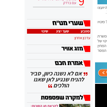
עם ברדק
 יועצו
מינויו
מטבע
שער יציג
שינוי
 משרת
עדכון אחרון:
וי של
המתין
 המסר
אם לא נשנה כיוון, סביר
להניח שנגיע לאן שאנו
הולכים
לקראת חג הסוכות: