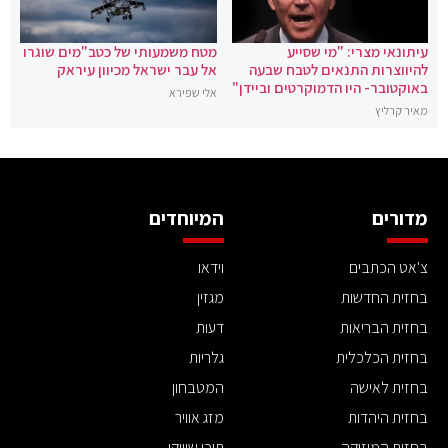
עיתונאי מצרי: "מי שסייע
מטח משמעותי של כטב"מים שוגרו
להיווצרות התנאים לטבח שבעה
אל עבר ישראל מכיוון עיראק
באוקטובר- היו הדמוקרטים וביידן"
אלי שפירא
מאיר קרליץ
מדורים
המיוחדים
צ'אט הכתבים
וידאו
בחזית החדשות
מגזין
בחזית הבריאות
דעות
בחזית הכלכלית
גלריות
בחזית לאישה
המטבחון
בחזית היהדות
מזג אוויר
בחזית המוזיקה
תוכן שיווקי