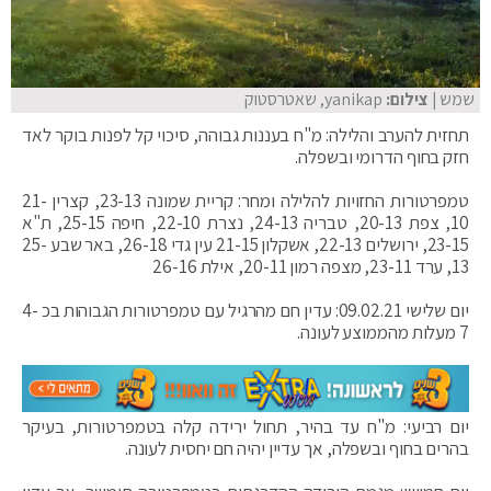
שמש
| צילום:
yanikap, שאטרסטוק
תחזית להערב והלילה: מ"ח בעננות גבוהה, סיכוי קל לפנות בוקר לאד
חזק בחוף הדרומי ובשפלה.
טמפרטורות החזויות להלילה ומחר: קריית שמונה 23-13, קצרין 21-
10, צפת 20-13, טבריה 24-13, נצרת 22-10, חיפה 25-15, ‏ת"א
23-15, ירושלים 22-13, אשקלון 21-15 עין גדי 26-18, באר שבע 25-
13, ערד 23-11‏, מצפה רמון 20-11, אילת 26-16
יום שלישי 09.02.21‏: עדין חם מהרגיל עם טמפרטורות הגבוהות בכ 4-
7 מעלות מהממוצע לעונה.
יום רביעי: מ"ח עד בהיר, תחול ירידה קלה בטמפרטורות, בעיקר
בהרים בחוף ובשפלה, אך עדיין יהיה חם יחסית לעונה.