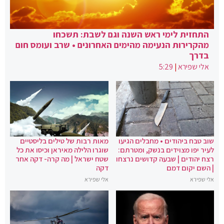
התחזית לימי ראש השנה וגם לשבת: תשכחו
מהקרירות הנעימה מהימים האחרונים • שרב ועומס חום
בדרך
אלי שפירא
|
5:29
שוב טבח ביהודים • מחבלים הגיעו
מאות רבות של טילים בליסטיים
לעיר יפו מצוידים בנשק, ומטרתם:
שוגרו הלילה מאיראן וכיסו את כל
רצח יהודים | שבעה קדושים נרצחו
שטח ישראל | מה קרה- דקה אחר
| השם יקום דמם
דקה
אלי שפירא
אלי שפירא