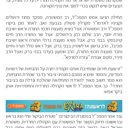
שמקדמת משטרת ישראל אל מול הקהילה החרדית על כל גווניה, על
הצעדים שיש לנקוט בכדי למגר את נגיף הקורונה.
תחילה הגיעו אמש המפכ"ל, רב המשטרה, מפקד מחוז ירושלים
וקציניו לאדמו"ר מקרלין סטולין בגבעת זאב. לאחר מכן ביקרו
המפכ"ל ורב המשטרה אצל נשיא מועצת חכמי התורה וראש ישיבת
פורת יוסף, הרב שלום כהן בירושלים. אצל שר התורה הרב חיים
קיינבסקי בבני ברק. אצל נשיא מועצת גדולי התורה וראש ישיבת
פוניבז', הרב גרשון אדלשטיין בבני ברק. אצל ראש כולל תורה וחיים
וחבר מועצת חכמי התורה, הרב שמעון בעדני בבני ברק ואצל הרב
פירר, מקים אגודת "עזרה למרפא".
"זו שעת חירום שמחייבת אותנו הקפדה יתרה על ההנחיות של רשויות
המדינה, והמסר שיוצא ממכם כמנהיגי ציבור בדבר שמירת ההנחיות,
הוא מסר חשוב מאוד להורדת התחלואה שהולכת וגדלה גם בציבור
החרדי". כך אמר המפכ"ל לראשי הקהילה החרדית והחסידויות אותן
ביקר אמש.
עוד אמר המפכ"ל במסגרת הביקורים: "מטרת הביקור שלי הוא בראש
ובראשונה חיזוק הקשר של המשטרה עם הקהילה החרדית. משטרת
ישראל רואה בקשר הזה חשיבות רבה לפעילות היום יומית בכל