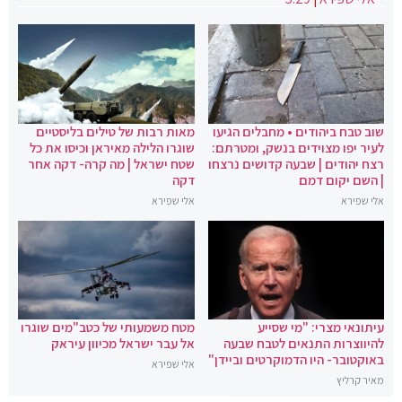
שוב טבח ביהודים • מחבלים הגיעו
מאות רבות של טילים בליסטיים
לעיר יפו מצוידים בנשק, ומטרתם:
שוגרו הלילה מאיראן וכיסו את כל
רצח יהודים | שבעה קדושים נרצחו
שטח ישראל | מה קרה- דקה אחר
| השם יקום דמם
דקה
אלי שפירא
אלי שפירא
עיתונאי מצרי: "מי שסייע
מטח משמעותי של כטב"מים שוגרו
להיווצרות התנאים לטבח שבעה
אל עבר ישראל מכיוון עיראק
באוקטובר- היו הדמוקרטים וביידן"
אלי שפירא
מאיר קרליץ