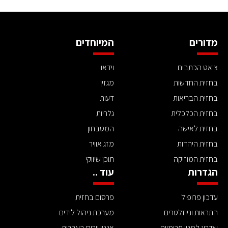
מדורים
המיוחדים
צ'אט הכתבים
וידאו
בחזית החדשות
מגזין
בחזית הבריאות
דעות
בחזית הכלכלית
גלריות
בחזית לאישה
המטבחון
בחזית היהדות
מזג אוויר
בחזית המוזיקה
תוכן שיווקי
הגדרות
עוד ..
עדכון פרופיל
פרסום בחזית
התראות וניוזלטרים
מערכת ניהול לידים
שדרוג למנוי פרימיום
אנטי וירוס בעברית