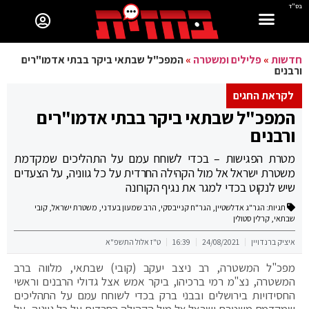
בס"ד
חדשות
»
פלילים ומשטרה
»
המפכ"ל שבתאי ביקר בבתי אדמו"רים
ורבנים
לקראת החגים
המפכ"ל שבתאי ביקר בבתי אדמו"רים
ורבנים
מטרת הפגישות – בכדי לשוחח עמם על התהליכים שמקדמת
משטרת ישראל אל מול הקהילה החרדית על כל גווניה, על הצעדים
שיש לנקוט בכדי למגר את נגיף הקורונה
תגיות:
הגר"ג אדלשטיין
,
הגר"ח קנייבסקי
,
הרב שמעון בעדני
,
משטרת ישראל
,
קובי
שבתאי
,
קרלין סטולין
איציק ברנדויין
24/08/2021
16:39
ט"ז אלול התשפ"א
מפכ"ל המשטרה, רב ניצב יעקב (קובי) שבתאי, מלווה ברב
המשטרה, נצ"מ רמי ברכיהו, ביקר אמש אצל גדולי הרבנים וראשי
החסידויות בירושלים ובבני ברק בכדי לשוחח עמם על התהליכים