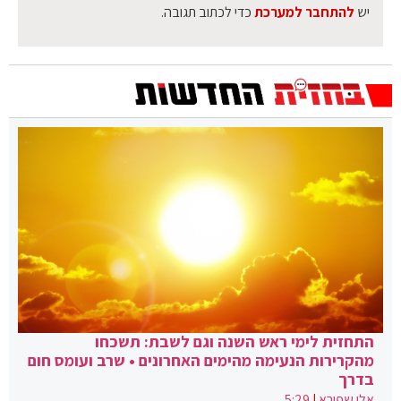
יש
להתחבר למערכת
כדי לכתוב תגובה.
התחזית לימי ראש השנה וגם לשבת: תשכחו
מהקרירות הנעימה מהימים האחרונים • שרב ועומס חום
בדרך
אלי שפירא
|
5:29