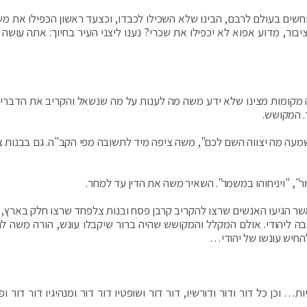
חשים בעולם לרבם, הבינו שלא השכילו לכבדו, וכצעד ראשון הכפילו את מש
יבור, מדוע אפוא לא יכפילו את שכרי? נענו ליצני העיר בחיוך: אתה עושה
עה מקומות מצינו שלא ידע משה מה לענות על מה שנשאל והקריב את הדברים
ד. המקושש.
אשמעה מה יצווה השם לכם", משה ציפה מיד לתשובה מפי הקב"ה. גם בבנות 
", "ויניחוהו במשמר". השאיר משה את הדין עד למחר.
כאשר הגיעו האנשים שרצו להקריב קרבן פסח ובנות צלפחד שרצו חלק בארץ, 
בה ליהודי. אולם המקלל והמקושש שהיה ברור שיקבלו עונש, הורה משה ל
החיש עונשו של יהודי…
ן כל דור ודור ודורשיו, דור דור ושופטיו דור דור ומנהיגיו דור דור ופו