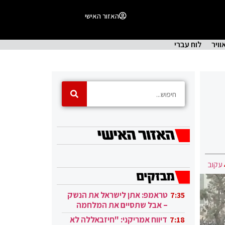
האזור האישי
וויר
לוח עברי
עקוב
טראמפ: אתן לישראל את הנשק
7:35
– אבל שתסיים את המלחמה
בעזה
דיווח אמריקני: "חיזבאללה לא
7:18