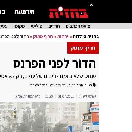
בס"ד
צ'אט הכתבים
חרדים
פוליטי
מקומי
עסקי
בחזית היהדות
»
יהדות
»
חריף מתוק
»
הדוֹר לפני הפרנ
חריף מתוק
הדוֹר לפני הפרנס
פנחס שלא בזמנו • ריבונו של עולם, רק לא אפס
תגיות:
חריף מתוק
,
ישראל קעניג
,
פרשת פינחס
ישראל קעניג
01/07/2021
10:29
כ"א תמוז התשפ"א