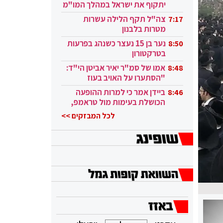
יתקוף את ישראל במהלך המו"מ
בקטאר"
צה"ל תקף הלילה עשרות
7:17
מטרות בלבנון
נער בן 15 נעצר כשנהג בפרעות
8:50
בטרקטורון
אמו של סמ"ר יאיר אביטן הי"ד:
8:48
"הסתערו על האויב בעוז
ובגבורה"
ביידן אמר כי למרות ההופעה
8:46
הכושלת בעימות מול טראמפ,
הוא ממשיך
לכל המבזקים >>