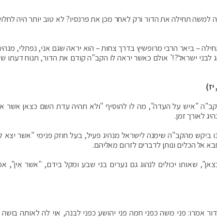
 למשה תחילה את הדור ורק לאחר מכן את פרנסיו? לא טוב יותר היה לחלוק
ה – ביאר הרבי מרופשיץ בדרך צחות – הוא יראה שגם אני, נפתלי, מנהיג 
יג לבני ישראל?!' אולם כאשר יראה לו הקב"ה קודם את הדור, תנוח דעתו ש
יז)
ב"ה "איש על העדה", מה לו להוסיף "ולא תהיה עדת השם כצאן אשר אי
יג לאורך זמן.
נו ביקש מהקב"ה שימנה לישראל מנהיג פעיל, בעל חוזק פנימי "אשר יצא ל
חבא אל הכלים ונותן לדברים לזרום מאליהם.
", שאותו יכולים לנהוג גם נערים בני שבע ומקל בידם, "אשר אֵין", אפי
הדור אמרו: פני משה כפני חמה פני יהושע כפני לבנה, אוי לה לאותה בושה א