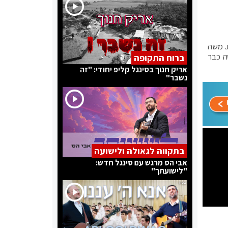
. משה
ה כבר
ברוח התקופה
אריק חנוך בסינגל קליפ יחודי: "זה
נשבר"
בתקווה לגאולה ולישועה
אבי הס מרגש עם סינגל חדש:
"לישועתך"