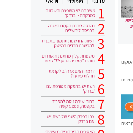
עדכני
ויראלי
פופולרי
משפחת לוי משפצת והשכונה
כמרקחה • 'ברדק'
ישי:
נהרסה טחנת הקמח הישנה
ם
בכניסה לירושלים
רשות החדשנות תתמוך בתכנית
להכשרת חרדים בהייטק
משפחת קליין מחתנת והאורחים
תוהים "מאיפה הכסף?!" • צפו
המקום
דרמה: האם ארה"ב לקראת
חדלות פירעון?
ומצרים
רשת יש בהפקה מטורפת עם
'ברדק'
בחור ישיבה ניסה להפריד
בקטטה, ונפצע קשה
צפו בפרק השני של רשת 'יש'
עם ברדק
וראים
האסירים הביטחוניים מאיימים: