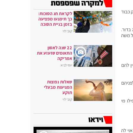
 כבוד
לקראת חג הסוכות:
כך תימנעו מפציעה
בזמן בניית הסוכה
בדור.
קובי לוי
ל משה
22 שנה לאסון
התאומים שזעזע את
אמריקה
ן להם
יוסי לביא
שאלות נפוצות
פניהם
המגיעות מבעלי
תוקע
קובי לוי
לו מי
וי לה