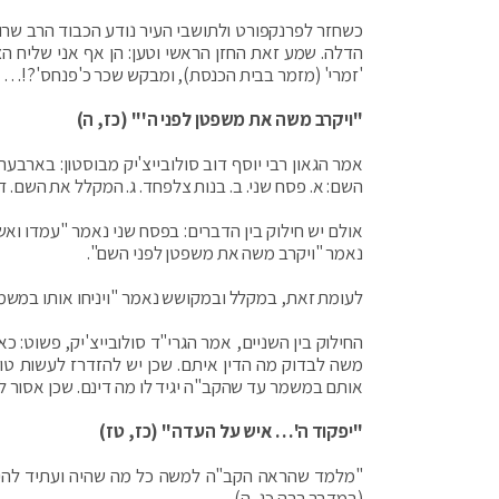
כשחזר לפרנקפורט ולתושבי העיר נודע הכבוד הרב שרו
הדלה. שמע זאת החזן הראשי וטען: הן אף אני שליח הצ
'זמרי' (מזמר בבית הכנסת), ומבקש שכר כ'פנחס'?!…
"ויקרב משה את משפטן לפני ה'" (כז, ה)
אמר הגאון רבי יוסף דוב סולובייצ'יק מבוסטון: בארב
השם: א. פסח שני. ב. בנות צלפחד. ג. המקלל את השם. 
אולם יש חילוק בין הדברים: בפסח שני נאמר "עמדו ו
נאמר "ויקרב משה את משפטן לפני השם".
לעומת זאת, במקלל ובמקושש נאמר "ויניחו אותו במשמר
החילוק בין השניים, אמר הגרי"ד סולובייצ'יק, פשוט: 
משה לבדוק מה הדין איתם. שכן יש להזדרז לעשות טו
אותם במשמר עד שהקב"ה יגיד לו מה דינם. שכן אסור ל
"יפקוד ה'… איש על העדה" (כז, טז)
"מלמד שהראה הקב"ה למשה כל מה שהיה ועתיד להיות… וכ
(במדבר רבה כג, ה).