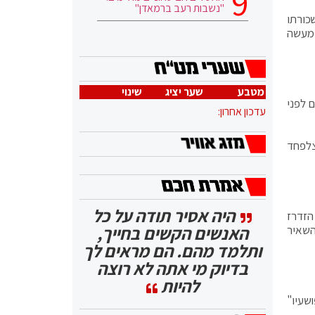
"נשבות רעב ברמאדן"
כורתו
 מעשה
מטבע
שער יציג
שינוי
 לפני
עדכון אחרון:
צלפחד
היה אסיר תודה על כל
הזדרז
האנשים הקשים בחייך,
השאיר
ותלמד מהם. הם מראים לך
בדיוק מי אתה לא רוצה
להיות
שעיו"