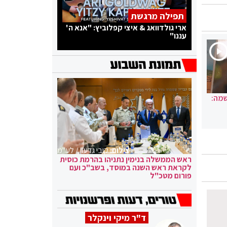
תפילה מרגשת
ארי גולדוואג & איצי קפלוביץ: "אנא ה'
עננו"
שמה:
צילום:
קובי גדעון / לע"מ
ראש הממשלה בנימין נתניהו בהרמת כוסית
לקראת ראש השנה במוסד, בשב"כ ועם
פורום מטכ"ל
ד"ר מיקי וינקלר