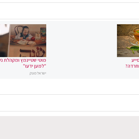
ייע
מוטי שטיינמץ ומקהלת נ
וחרדה?
"למען ידעו"
ישראל מונק