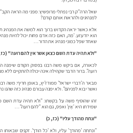
שאל הרה"ק רבי נפתלי מרופשיץ: מפני מה הראה הקב"ה
למנהיגים ולהראות אותם קודם?
אלא כאשר יראה הקדוש ברוך הוא למשה את המנהיג תחיל
הוא יזדעזע. 'מה, האם כזה אדם פחות יכול להיות מנה
שאחד שפל כמוני מנהיג את הדור…
"ולא תהיה עדת השם כצאן אשר אין להם רועה" (כז, 
לכאורה, אם ביקש משה רבנו בפסוק הקודם שימנה הק
רועה". ברור הדבר שקהילה אינה יכולה להתקיים ללא מנה
מבאר ה'דברי ישראל' ממודז'יץ, באופן חריף: משה רב
ואשר יבוא לפניהם". ולא ימנה עבורם מנהיג כזה שהנו נ
זהו שהוסיף משה על בקשתו: "ולא תהיה עדת השם כצאן
שמידתו היא 'אַיִן' ואפס, גם הוא "להם רועה"…
"ונתת מהודך עליו" (כז, כ)
"ונתתה 'מהודך' עליו, ולא 'כל הודך'. זקנים שבאותו 