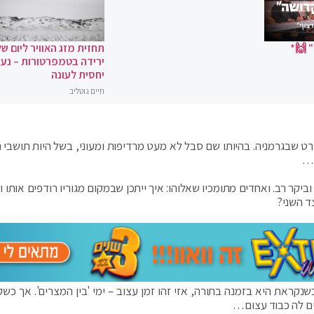
 🙌*
תחזית מזג האוויר ליום של
ירידה בטמפרטורות – נעי
יחסית לעונה
חיים גוטליב
רט שבגרמניה. בהיותו שם סבל לא מעט מרדיפות ומעוני, בשל היות תושבי 
"…
ביקר רב. ואחדים מתומכיו שאלוהו: איך ייתכן שבמקום מגוריו רודפים אותו 
צד השני?
נקראת היא בזמנה בתורה, אזי זהו זמן עצוב – ימי 'בין המצרים'. אך כשק
ים לה כבוד עצום…