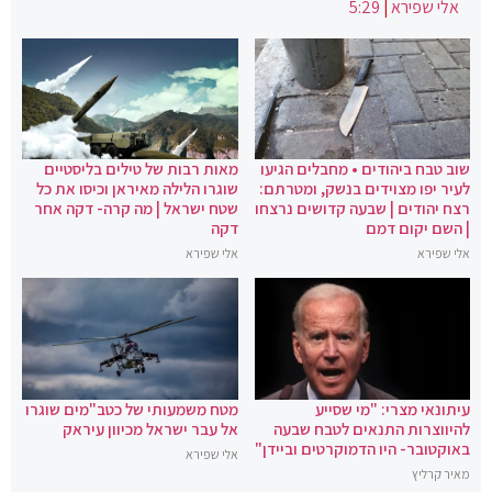
אלי שפירא
|
5:29
שוב טבח ביהודים • מחבלים הגיעו
מאות רבות של טילים בליסטיים
לעיר יפו מצוידים בנשק, ומטרתם:
שוגרו הלילה מאיראן וכיסו את כל
רצח יהודים | שבעה קדושים נרצחו
שטח ישראל | מה קרה- דקה אחר
| השם יקום דמם
דקה
אלי שפירא
אלי שפירא
עיתונאי מצרי: "מי שסייע
מטח משמעותי של כטב"מים שוגרו
להיווצרות התנאים לטבח שבעה
אל עבר ישראל מכיוון עיראק
באוקטובר- היו הדמוקרטים וביידן"
אלי שפירא
מאיר קרליץ