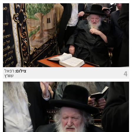
צילום:
רפאל
4
שוורץ