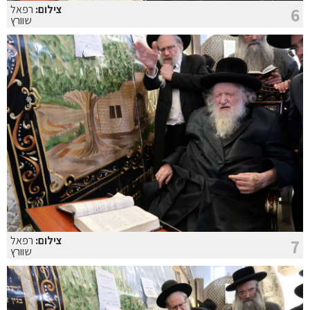
צילום:
רפאל
6
שוורץ
צילום:
רפאל
7
שוורץ