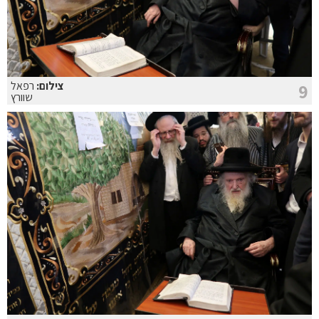
צילום:
רפאל
9
שוורץ