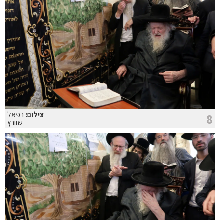
צילום:
רפאל
8
שוורץ