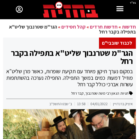
בס"ד
חדשות
»
חדשות חרדים
»
קהל חסידים
»
הגר"מ שטרנבוך שליט"א
בתפילה בקבר רחל
לכבוד שובבי"ם
הגר"מ שטרנבוך שליט"א בתפילה בקבר
רחל
במקום נערך תיקון מיוחד עם תקיעת שופרות, כאשר מרן שליט"א
מוזיל דמעות כמים במשך התפילה. התפילה נערכה בהשתתפות
עשרות אברכי כולל קבר רחל
תגיות:
הגאון רבי משה שטרנבוך
,
קבר רחל
איציק ברנדויין
04/01/2022
13:58
ב' שבט התשפ"ב