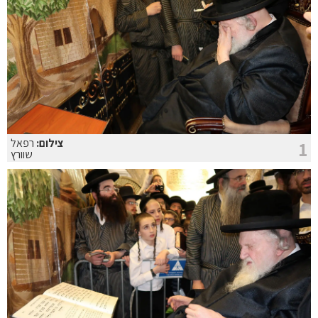
צילום:
רפאל
1
שוורץ