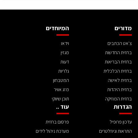
מדורים
המיוחדים
צ'אט הכתבים
וידאו
בחזית החדשות
מגזין
בחזית הבריאות
דעות
בחזית הכלכלית
גלריות
בחזית לאישה
המטבחון
בחזית היהדות
מזג אוויר
בחזית המוזיקה
תוכן שיווקי
הגדרות
עוד ..
עדכון פרופיל
פרסום בחזית
התראות וניוזלטרים
מערכת ניהול לידים