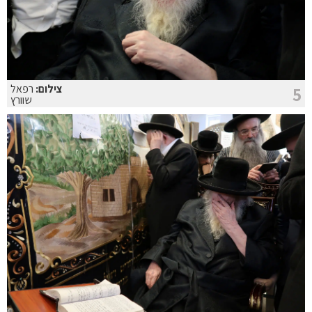
צילום:
רפאל
5
שוורץ