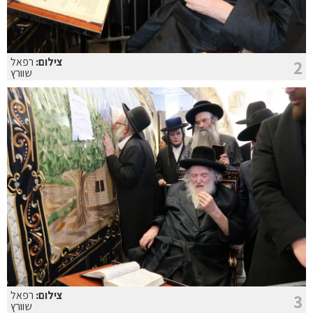
צילום:
רפאל
2
שוורץ
צילום:
רפאל
3
שוורץ