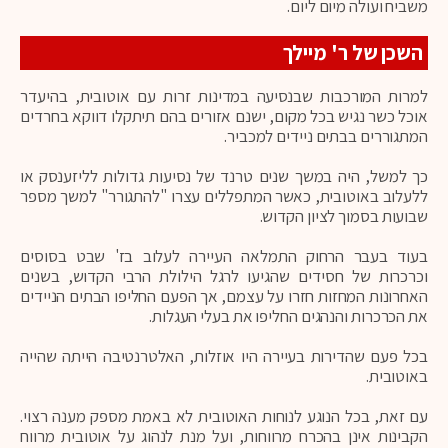
משביח ועולה מיום ליום.
השכן של ר' מיילך
למרות המורכבות שבנסיעה במדינות זרות עם אוטובית, בהיעדר
אוכל כשר נגיש בכל מקום, ישנם אזורים בהם תיתקלו דווקא בחרדים
המתגוררים בבתים ניידים למכביר.
כך למשל, היה במשך שנים טרנד של נסיעות גדולות לליזענסק או
ללעלוב באוטובית, כאשר המתפללים עצרו "להתגורר" למשך מספר
שבועות בסמוך לציון הקדוש.
בעוד בעבר הרחוק התמלאה העיירה לעלוב בז' שבט בסוסים
וכרכרות של חסידים שהגיעו לרגל הילולת הרבי הקדוש, בשנים
האחרונות המחזות חזרו על עצמם, אך הפעם החליפו הבתים הניידים
את הכרכרות והנהגים החליפו את בעלי העגלות.
בכל פעם שהדירות בעיירה היו אוזלות, האלטרנטיבה הייתה שהייה
באוטובית.
עם זאת, בכל הנוגע לנוחות האוטובית לא באמת מספק מענה רצוי.
הקבינות אינן בהכרח מרווחות, ועל מנת לנהוג על אוטובית מרווח