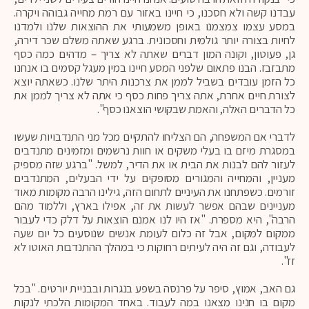
עבדנו קשה ולא חסכנו, כי חיינו באזור עם רמת מחייה גבוהה ויקרה.
במסע עצמו צמצמנו באופן משמעותי את ההוצאות שלנו ולמדנו
לחיות בצורה יותר גולמית וחסכונית. ברגע שאתה משלם שכר דירה,
גן, פעוטון, וקונה המון דברים שאתה לא צריך – מדהים כמה כסף
מתבזבז. הבנו פתאום שלפני המסע חיינו במין מעגל קסמים בו אנחנו
כל הזמן עובדים בשביל לממן את צרכנות היתר שלנו. כשאתה יוצא
לצורת חיים אחרת, אתה צריך פחות כסף כי אתה לא צריך לממן את
כל הדברים האלה, והאמת שבקושי הוצאנו כסף".
לדברי אם המשפחה, הם הצליחו להתקיים מכל מני התנדבויות שעשו
במסגרת מיזם בו בעלי משקים או חוות נרשמים ומזמינים מתנדבים
לעזור להם לבנות את הבית או את הדיר, למשל. "ברגע שזה מספיק
מעניין, והמחייה והמגורים מסופקים על ידי הבעלים, המתנדבים
זורמים. כשפתחנו את העיניים לתחום הזה, גילינו הרבה מקומות מאוד
מעניינים שבהם אפשר לעשות את זה, אפילו בארץ, וללמוד מהם
הרבה", היא מספרת. "אז היו לנו אמנם הוצאות על דלק כדי לעבור
ממקום למקום, אבל זה כלום לעומת אנשים שנוסעים כל יום שעה
לעבודה, וגם זה היה לעיתים רחוקות כי במהלך ההתנדבות האוטו לא
זז".
גם האב, אמוץ, סיפר על פרנסה בשפע בנגרות ובבניית יורטים. "בכל
מקום בו חנינו מצאנו במה לעבוד. באחד המקומות הלכתי לנקות