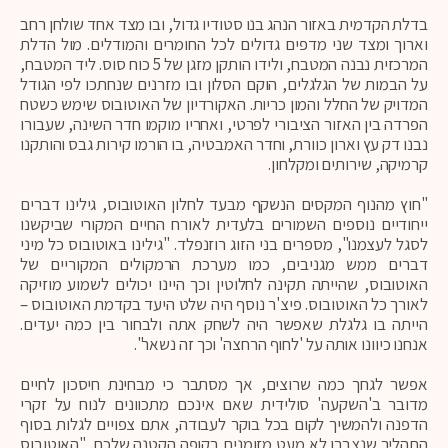
בדלת הקדמית באזור הנהג בנו סטודיו גדול, ובו מצד אחד שולחן רחב
וארוך ומצד שני מדפים גדולים לכל החומרים והמודלים. מול הדלת
המרכזית נבנה המטבח, ולידו הותקן מזגן של 5 כוח סוס. ליד המטבח,
על הבמות של הגלגלים, הוקם הסלון ובו מזרנים שנחתכו לפי הגודל
המדויק של החלל והמון כריות. האקורדיון של האוטובוס שימש כשטח
הפרדה בין האזור הציבורי לפרטי, ואחריו מוקמו חדר השינה, שעבורו
נבנו דק עץ וארון כוורת, וחדר האמבטיה, בו הורמו קירות גבס והותקנו
קרמיקה, שירותים ומקלחון.
"חוץ מהנוף המקסים הנשקף מבעד לחלון האוטובוס, גילינו דברים
ייחודיים נוספים השמורים בלעדית לאורח החיים המקורי שביקשנו
לסגל לעצמנו", מספרים בני הזוג רוזנפלד. "גילינו באוטובוס כל מיני
דברים ממש מגניבים, כמו מערכת הרמקולים המקוריים של
האוטובוס, שהייתה תקינה לחלוטין וכך היינו יכולים לשמוע מוזיקה
לאורך כל האוטובוס. פיצ'ר נוסף היה שלט היעד בקדמת האוטובוס –
הייתה בו גלגלת שאפשר היה לשחק אתה ולבחור בין כמה יעדים.
אנחנו כיוונו אותה על 'לחוף הרחצה' וכך זה נשאר".
אפשר לגחך כמה שרוצים, אך מסתבר כי מבחינת חיסכון לחיים
מדובר ב'השקעה' סולידית שאם אינכם מתכוונים לנוח על זקרי
הדפנה ולהמשיך לקום בכל בוקר לעבודה, אתם צפויים לגלות בסוף
התהליך שנצברו לא מעט מזומנים בקופה הקטנה שלכם. "האוטובוס