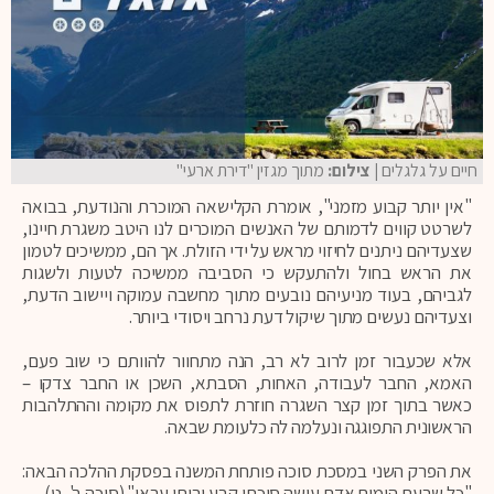
חיים על גלגלים
| צילום:
מתוך מגזין "דירת ארעי"
"אין יותר קבוע מזמני", אומרת הקלישאה המוכרת והנודעת, בבואה
לשרטט קווים לדמותם של האנשים המוכרים לנו היטב משגרת חיינו,
שצעדיהם ניתנים לחיזוי מראש על ידי הזולת. אך הם, ממשיכים לטמון
את הראש בחול ולהתעקש כי הסביבה ממשיכה לטעות ולשגות
לגביהם, בעוד מניעיהם נובעים מתוך מחשבה עמוקה ויישוב הדעת,
וצעדיהם נעשים מתוך שיקול דעת נרחב ויסודי ביותר.
אלא שכעבור זמן לרוב לא רב, הנה מתחוור להוותם כי שוב פעם,
האמא, החבר לעבודה, האחות, הסבתא, השכן או החבר צדקו –
כאשר בתוך זמן קצר השגרה חוזרת לתפוס את מקומה וההתלהבות
הראשונית התפוגגה ונעלמה לה כלעומת שבאה.
את הפרק השני במסכת סוכה פותחת המשנה בפסקת ההלכה הבאה:
"כל שבעת הימים אדם עושה סוכתו קבע וביתו עראי" (סוכה ב', ט).