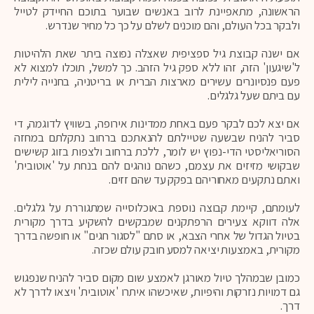
הראשונה, מתאפיינת לרוב באנשים שבוער בתוכם החיידק לטייל
ולבקר בכל העולם, והם מוכנים לשלם על כך כל מחיר שנדרש.
אם ישנה קבוצת גיל ספציפית שאצלה נפוצה ביתר שאת הלהיטות
ל'שיגעון' הזה, זהו ללא ספק גיל הזהב. כך למשל, תוכלו למצוא לא
פעם פנסיונרים עשירים מארצות הברית או בריטניה, בחנייה לילית
עם ביתם שעל גלגלים.
אם יצא לכם לבקר פעם באחת ממדינות אירופה, בשוויץ לדוגמה, די
סביר להניח שבשעה שטיילתם להנאתכם ברחוב נתקלתם במחזה
הסוריאליסטי הדי-נפוץ יש לומר, ללכת ברחוב ולצפות בזוג קשישים
שבקושי מזיזים את עצמם, כשהם נוהגים להם בנחת על 'אוטובית'
ואתם נתקעים מאחוריהם בפקק עד שהם זזים.
לעומתם, קיימת קבוצה נוספת באוכלוסייה שמתגוררת על גלגלים.
אלה דווקא צעירים הרפתקנים שמבקשים להשקיע בדרך מקורית
בטיול הגדול של אחרי הצבא, או סתם "לסגור חגים" או חופשה בדרך
מקורית, באמצעות יציאה למסע חובק עולם שכזה.
כמובן שבמהלך טיול מאורגן לאמצע שום מקום סביר להניח שנפגוש
גם דמויות נזרקות והיפיות, שאיכשהו איתרו 'אוטובית' ויצאו לדרך לא
דרך.