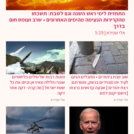
התחזית לימי ראש השנה וגם לשבת: תשכחו
מהקרירות הנעימה מהימים האחרונים • שרב ועומס חום
בדרך
אלי שפירא
|
5:29
שוב טבח ביהודים • מחבלים הגיעו
מאות רבות של טילים בליסטיים
לעיר יפו מצוידים בנשק, ומטרתם:
שוגרו הלילה מאיראן וכיסו את כל
רצח יהודים | שבעה קדושים נרצחו
שטח ישראל | מה קרה- דקה אחר
| השם יקום דמם
דקה
אלי שפירא
אלי שפירא