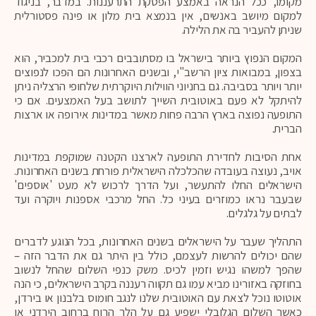
מקומו, ככל הנראה באמצע הפסקת התרעננות. במדבר, בניגוד
למקום מיושב באנשים, אין בנמצא בית מלון או פינה פסטורלית
שניתן להעביר בה את הלילה.
המקום הנפוץ ביותר בישראל בו מסתובבים רכבי בית למכביר, הוא
בצפון, במבואות ציון הרשב"י, ובשנים האחרונות הם הפכו לנפוצים
יותר ויותר בסביבה. גם בחניוני הווילות היוקרתית שלחופי הרצליה ניתן
להיתקל לא פעם באוטובית השייך לתושב בעל האמצעים. אם כי
התופעה נפוצה בארץ הרבה פחות מאשר במדינות אירופה או ארצות
הברית.
אחת הסיבות לחדירת התופעה לארצנו הקטנה שמוקפת במדינות
אויב, נעוצה בעובדה שהכלכלה הישראלית פורחת בשנים האחרונות.
הישראלים החלו להתעשר, ועל הדרך לרכוש לא מעט 'אוספים'
שבעבר נראו כמוזרים בעיני כל. החל מרכבי אספנות ויוקרה ועד
לבתים על גלגלים.
התהליך שעבר על הישראלים בשנים האחרונות, בכל הנוגע לדברים
שהם יכולים להרשות לעצמם, כולל בין היתר גם את הדבר הזה –
שהפך למשהו נגיש וזמין לכיס. משק כנפי השלום שהחל לנשוב
בחוזקה באזורינו מביא עמו גם תקווה רעננה בקרב הישראלים, כי הנה
אוטוטו נוכל לצאת עם האוטובית שלנו לנגב חומוס בלבנון או בירדן,
כאשר השלום הגלובלי ישפיע גם על הלך הרוח ברחוב הירדני או