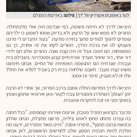
לגור באוטובוס אקורדיון של 'דן'
| צילום:
באדיבות המצלם
היציאה לדרך לא הייתה פשוטה, כפי שנדמה היה אולי מלכתחילה.
ההורים לא ממש ששו על הרעיון ולא בדיוק שמחו לשמוע כי ילדיהם
עומדים להפוך לנוודים מתוך בחירה מודעת. "בעוד החברים די פרגנו
והעניקו לנו את ברכת הדרך, ההורים לקחו את זה אחרת, כך גם
המשפחות. הם תמכו אבל זה היה קצת שונה. ההורים שלנו הם ילידי
דור אחר, דור שיותר מעריך אורח חיים קבוע וסטנדרטי. בשבילם בית
ועבודה שגרתית הם ההגשמה האמיתית של החיים. אנחנו חיפשנו
משהו קצת מעבר. חשבנו שלחיות בבית רק בשביל למלא את החלל
שלו זה לא מעניין, סיפר אז אמוץ.
היציאה לדרך החדשה החלה אמנם ברכב הפרטי, אך אחרי לא הרבה
זמן 'העסק' השתדרג והמגורים עברו לקאר-וואן אירופאי שתוקן ושופץ
במוסך ומני אז זכה להיקרות אוטובית.
מדובר בקרוואן המכיל מטבח, ארונות ושירותי קומפוסט. "בכל תחנה
בה עצרנו פתחנו מחוץ לאוטו צילייה, פרשנו מחצלת, הנחנו שולחן
וכסאות ונהננו מהנוף", סיפרה אסנת. "היינו מאוד מסודרים, ידענו מה
הולכת להיות תוכנית המסע שלנו לחודשים הראשונים, לאן אנחנו
נוסעים ומה אנחנו רוצים לעשות. אבל במהלך הדרך דברים השתנו –