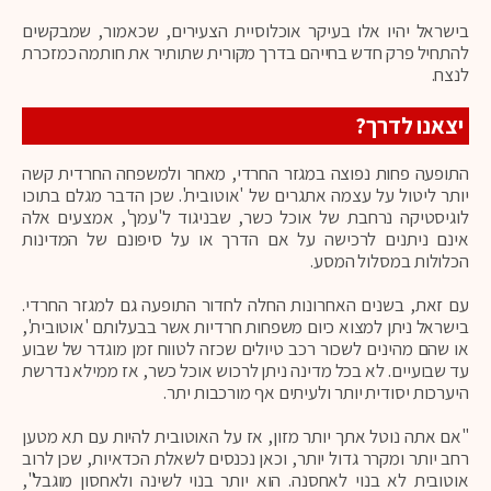
בישראל יהיו אלו בעיקר אוכלוסיית הצעירים, שכאמור, שמבקשים
להתחיל פרק חדש בחייהם בדרך מקורית שתותיר את חותמה כמזכרת
לנצח.
יצאנו לדרך?
התופעה פחות נפוצה במגזר החרדי, מאחר ולמשפחה החרדית קשה
יותר ליטול על עצמה אתגרים של 'אוטובית'. שכן הדבר מגלם בתוכו
לוגיסטיקה נרחבת של אוכל כשר, שבניגוד ל'עמך', אמצעים אלה
אינם ניתנים לרכישה על אם הדרך או על סיפונם של המדינות
הכלולות במסלול המסע.
עם זאת, בשנים האחרונות החלה לחדור התופעה גם למגזר החרדי.
בישראל ניתן למצוא כיום משפחות חרדיות אשר בבעלותם 'אוטובית',
או שהם מהינים לשכור רכב טיולים שכזה לטווח זמן מוגדר של שבוע
עד שבועיים. לא בכל מדינה ניתן לרכוש אוכל כשר, אז ממילא נדרשת
היערכות יסודית יותר ולעיתים אף מורכבות יתר.
"אם אתה נוטל אתך יותר מזון, אז על האוטובית להיות עם תא מטען
רחב יותר ומקרר גדול יותר, וכאן נכנסים לשאלת הכדאיות, שכן לרוב
אוטובית לא בנוי לאחסנה. הוא יותר בנוי לשינה ולאחסון מוגבל",