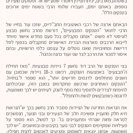
בשטח ובמארבים, יניחו תפילין ויאמרו 'שמע ישראל' ופסוקים מועילים
נוספים. באותם ימים, העבירו שלוחי הרבי בשטח ימים ארוכים
בטנקים הללו".
הבאתם ארצה של רכבי האוטובית החב"דיים, שזכו עוד בחייו של
הרבי לתואר "הטנקים המבצעיים", דורשת מהרב נחשון מבצע
לוגיסטי לא פשוט. "אנחנו מקבלים בכל פעם מחדש אישור מיוחד
לייבוא הרכבים מארצות הברית. האישורים מתקבלים בכפוף לסל
דרישות ומחויבויות שאנו נוטלים על עצמנו כלפי הרשויות, ובהם
איסור למכור את הרכב לצד שני ועוד כהנה וכהנה".
בצי הטנקים של הרב דוד נחשון 7 ניידות מבצעיות. "מאז תחילת
ה'מבצעים' באמצעות הטנקים, רכשנו כ-18 ניידות שכמובן עם
השנים מתחלפים לדגמים חדישים יותר", הוא מספר ל'בחזית'.
"הטנקים האחרונים שרכשנו מתקדמים במובן הזה, שביכולתם
להיפתח לצדדים ולהוסיף נפח נוסף לטנק. לעיתים יש לכך משמעות,
לדוגמה כשמבקשים לגשת ולהתפלל".
את הנראות החריגה של הניידות מסביר הרב נחשון בכך ש"הנראות
היא חלק מהעניין ומשיכת הלב של הצעירים ובני הנוער, הנמשכים
למראה פחות שגרתי ומתעניינים בו". כך למשל, הוא מספר על
פעילויות שמקיימים הטנקים לבני נוער בקיבוצים ובמושבים. "יש לכך
משמעות. אנחנו יוצאים לשווקים ומציעים לאנשים להניח תפילין,