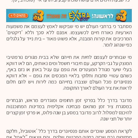
מסתבר כי ברחבי העולם יש מי שביקשו לאמץ לעצמם את משמעות
הארעיות כאורח חיים לכשעצמו. אמנם ללא סכך וללא 'דיקטים'
המרכיבים את קירות המבנה, אלא פשוט מאוד – בית נייד על גלגלים
כפי שנהוג לומר.
מי שבוחרים לעצמם לחיות את חייהם שלא בבית מגורים נורמטיבי
המוצק על גבי הקרקע, עם חיבורי חשמל ומים נאותים, הם לאו דווקא
בעלי שיער מגודל המעטרים את גופם עם עגיל באוזן או נזם באף,
כשהם עטויי סחבות וחלוקי בלאיי המכסים את גופם – אלא דווקא
פנסיונרים מכל העולם שצברו בחייהם כמה לירות ויש להם חלום
לראות את ציר העולם לאורך התקופה.
מדובר בדרך כלל בפרקי זמן תחומים ומוגדרים מראש, הנבחרים
במסגרת ציר זמן מותאם מבחינה אקלימית במדינות המתוכננות
להיכנס למסלול. לרוב מדובר במסע בן שנה פלוס, או פרקי זמן קצרים
יותר של חצי שנה.
לקראת המסע שוכרים אותם פנסיונרים בדרך כלל 'אוטובית', חלקם
מחזיקים נכס שכזה בחניה הפרטית שלהם, והם יוצאים "לאכול את