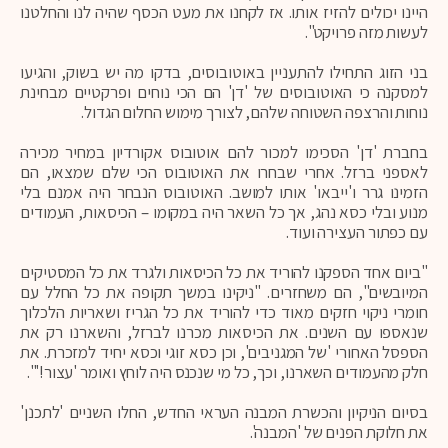
היינו יכולים להזיז אותו. אז לקחנו את מעט הכסף שהיה לנו והחלטנו
לעשות מזה פרויקט".
בני הזוג התחילו להתעניין באוטובוסים, בדקו מה יש בשוק, והגיעו
למסקנה כי האוטובוסים של 'דן' הם הכי נוחים ופרקטיים מבחינת
נוחות והרצפה השטוחה שלהם, לצורך מימוש החלום הגדול.
בחברת 'דן' הסכימו למכור להם אוטובוס אקורדיון במחיר מכירה
לאספני ברזל. אחרי שבחרו את האוטובוס הכי שלם שמצאו, הם
הזמינו גרר ו'ייבאו' אותו למושב. האוטובוס הנבחר היה אמנם בלי
מנוע ובלי כסא נהג, אך כל השאר היה במקומו – הכיסאות, העמודים
עם כפתור העצירה ועוד.
"ביום אחד הספקנו להוריד את כל הכיסאות ולגרד את כל המסטיקים
המיובשים", הם משחזרים. "ניקינו במשך תקופה את כל החלל עם
חומרי ניקוי חזקים מאוד כדי להוריד את כל הגריז ושאריות הלכלוך
שנאספו עם השנים. את הכיסאות מכרנו לברזל, והשארנו רק את
הספסל האחורי 'של המגניבים', וכן כסא זוגי וכסא יחיד למזכרת. את
חלק מהעמודים השארנו, וכך, כל מי שנכנס היה לוחץ ואומר 'עצור!'".
בסיום הניקיון והכשרת המבנה העראי החדש, החלו השניים 'לתכנן'
את חלוקת הפנים של 'המבנה'.