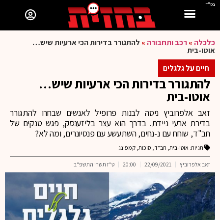
בס"ד
כלכלה
»
רכב ותחבורה
»
להתגורר בדירות הכי ארעיות שיש…
אוטו-בית
חיים על גלגלים
להתגורר בדירות הכי ארעיות שיש…
אוטו-בית
זאב אלפרוביץ ניסה לבנות פרופיל לאנשים שבחרו להתגורר
בדירת ארעי ניידת. בדרך הוא עצר בליזענסק, פגש טנקים של
חב"ד, שוחח עם נ-נחים, השתעשע עם פנסיונרים, ומה לא?
תגיות:
אוטו-בית
,
חב"ד
,
סוכות
,
קמפינג
זאב אלפרוביץ
22/09/2021
20:00
ט"ז תשרי התשפ"ב