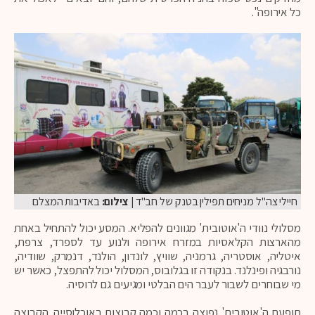
כל אירופה".
חיילי צה"ל מניחים תפילין בטנק של חב"ד
| צילום:
באדיבות המצלם
מסלולי נוודי ה'אוטובית' מגוונים להפליא. המסע יכול להתחיל באחת
מהארצות הקלאסיות במזרח אירופה ולנוע עד לספרד, צרפת,
איטליה, אוסטריה, גרמניה, שוויץ, לונדון, הולנד, דנמרק, שוודיה,
נורבגיה ופינלנד. בנקודה זו בגלובוס, המסלול יכול להתפצל, כאשר יש
מי שבוחרים לשבור לעבר הים הבלטי ומגיעים גם לרוסיה.
תופעת ה'אוטובית' נפוצה בכמה וכמה קבוצות באוכלוסייה. הקבוצה