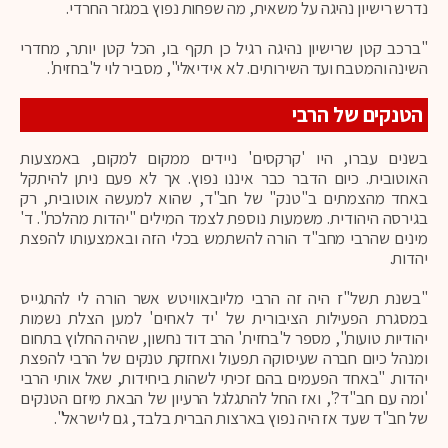
נדרש רישיון נהיגה על משאית, מה שפחות נפוץ במגזר החרדי.
"ברכב קטן שרישיון נהיגה רגיל כן תקף בו, הכל קטן יותר, מחדרי
השינה והמטבח ועד השירותים. לא אידיאלי", מסביר לוי ל'בחזית'.
הטנקים של הרבי
בשנים עברו, היו 'קרקסים' ניידים ממקום למקום, באמצעות
האוטובית. כיום הדבר כבר איננו נפוץ. אך לא פעם ניתן להיתקל
באחד מהצמתים ב"טנק" של חב"ד, שהוא למעשה אוטובית, רק
בגירסה היהודית. משמעות נוספת לצמד המילים "יהדות מהלכת". ד'
מינים שהרבי מחב"ד הורה להשתמש בכלי הזה ובאמצעותו להפצת
יהדות.
"בשנת תשל"ז היה זה הרבי מליובאוויטש אשר הורה לי להתגייס
במסגרת הפעילות הציבורית של 'יד לאחים' למען הצלת נשמות
יהודיות טועות", מספר ל'בחזית' הרב דוד נחשון, שהיה החלוץ בתחום
ומנהל כיום חברה שעיסוקה תפעול ואחזקת טנקים של הרבי להפצת
יהדות. "באחד הפעמים בהם זכיתי לשהות ביחידות, שאל אותי הרבי
'ומה עם חב"ד?', ואז החל להתגלגל הרעיון של הבאת מיזם הטנקים
של חב"ד שעד אז היה נפוץ בארצות הברית בלבד, גם לישראל".