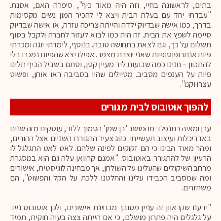
בתים, לראשונה בחיי, וזה היה מאוד כיף", סיפרה האם, אסנת.
"עבדתי יחד עם בעלת הבית ויצא לי להכיר המון נשים מקסימות
בדרך, כמו אישה שבדיוק ילדה והייתה צריכה עזרה, או אישה שבדיוק
סיימה לשפץ את הבית. זה היה כמו לבוא לעזור לחברה ולקבל בסוף
תשלום על כך, וגם לצאת בתחושה טובה. בנוסף, לימדתי יוגה ומכרתי
פיות אנתרופוסופיות שאני יוצרת מצמר. אפילו יצא שהפיות נמכרו בלי
להתכוון – חנינו כמה שבועות ליד מעיין קטן, וסתם בשביל הכיף תלינו
פיות על הענפים מסביב. מטיילים שהיו בסביבה ראו אותן, ופשוט
עצרו וקנו".
להפוך אוטובוס לבית מגורים
ערן ומאיה רוזנפלד מהמושב 'בן שמן' הסמוך ללוד, עוסקים מזה שנים
באדריכלות ועיצוב תעשייתי. כזוג צעיר התגוררו השניים אצל ההורים,
ומהר מאוד הבינו כי הם זקוקים לפינה שלהם. לאט לאט התגלגל לו
הרעיון של להתגורר באוטובוס. "אמנם קרוואן עלה גם הוא במסגרת
מרחב השיקולים שהעלינו על השולחן, אך מבחינה לוגיסטית, אישורים
ומה שמסביב הכבידו עלינו והחלטנו ללכת על הקל והפשוט", הם
משחזרים.
"ידענו שקראוון זה עניין מסובך מבחינת אישורים, ולכן אוטובוס נייד
על גלגלים היה פתרון מושלם, כי אם הייתה צצה בעיה חוקית, תמיד