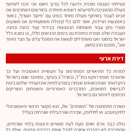
פעילותי הענפה מוכרת וידועה לכל וברוך השם אני זוכה לשיתוף
פעולה מהסביבה ולסייעתא דשמיא מיוחדת. בחודשים האחרונים אנו
זוכים לעבוד בשיתוף פעולה מיוחד במינו עם 'פיקוד העורף', כאשר
באמצעות הניידות, אשר להם כלי קיבולת משמעותיים אנו משנעים
מוצרי מזון עבור משפחות הנמצאות בבידוד ועוד כהנה וכהנה.
העבודה שלנו מוכרת כחיונית גם בימים הרגישים הללו, בו נמצא כלל
ישראל בהסגר ואנו משתדלים לעשות את המוטל עלינו על הצד היותר
טוב", מסכם הרב נחשון.
דירת ארעי
למרות כל התיאורים המפורטים על תעשיית האוטובית ועל כך
שהטרנד תופס דווקא בחו"ל, ובארה"ב בעיקר, מסתבר שגם בישראל
ניתן לאתר זוגות נשואים שבחרו במודע לחיות את העתיד שלהם בינות
לכבישים הסואנים, המדברים האפרוריים והשטחים המוריקים
הניתנים לאיתור גם בישראל.
השורה התחתונה של 'תסמינים' אלו, הוא הקשר הרגשי והאמוציונלי
לחיק הטבע. או לחילופין, שבירת שגרה בלתי שגרתית בעליל.
כולנו כבני אדם חווים מעת לעת מאוויים ורצונות בלתי שגרתיים,
שהסביבה לא בהכרח אמורה לקבל אותם כברירה טבעית. אולם כל