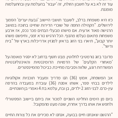
עוד זה לא בא על חשבון הזולת, זה 'יעבור' בהעלמת עין ובהתעלמות
מופגנת.
כזו היא משפחת ברלב, לשעבר תושבי היישוב 'גבעת יערים' הסמוך
לירושלים. "הקהילה החמה של שוכרי הדירות שחיינו בתוכה במושב
הרגישה מאוד ארעית. אם מישהו מבעלי הבתים מכר נכס, אז ארבע
משפחות פתאום נעלמו מהנוף. הכל הרגיש נורא זמני, וחיפשנו משהו
יותר קבוע", תיארו בני הזוג בראיון למגזין אדריכלות בארץ של "בית
ודיוור".
מדובר בזוג נורמטיבי לחלוטין. מבט חטוף ברחוב לא יסגיר מאומה על
'מאחורי הקלעים' של הדמויות הדומיננטיות והאינטליגנטיות
המשדרות רוגע, שלווה וסביבה מחייכת. כביכול מהמיינסטרים.
אב המשפחה, אמוץ (36) הנו מדריך ומעביר תוכניות אקולוגיות
לילדים בבתי ספר, אשתו אסנת (36) עובדת במעבדה בהדסה
עין-כרם. לבני הזוג 2 ילדים, בן ובת, עלמא בת 4 ואמרי בן השנתיים.
ביום מן הימים החליטו השניים למכור את ביתם ביישוב הפסטורלי
ולחפש את אותו בדרך אחרת, שונה מעט מהמקובל.
"הרגשנו שאנחנו חיים בבועה, אנחנו לא מכירים את כל צורות החיים