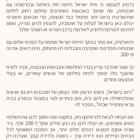
נדמיין לעצמנו כי אילו ישראל הייתה חיה בשלווה ובהרמוניה עם
שכנותיה, מה שהפך בשבועות האחרונים מחלום רחוק לחלום
שתיאורטית נראה יותר מתמיד כבר הגשמה, הרי שבאופן תיאורטי
יכולנו כאן בישראל לעלות על אוטובית, להצפין לכיוון סוריה, משם
להיכנס לטורקיה ולהגיע לאירופה ברכב הפרטי או השכור שלנו".
תיאורטית, אם מחר בבוקר הייתה ישראל חותמת על הסכמי שלום עם
שכנותיה והמדינות שסביבה והגבולות היו פתוחים, היינו רואים את זה
פי 100.
כך שעד שהדבר עדיין בגדר החלומות והנבואות הנבובות, סביר להניח
שהענף כולו ימשיך להיות נחלתם של אנשים עשירים, או בעלי
אמצעים אחרים.
"כיום בישראל, נתפס הרעיון יותר כעסק של חובבנים ויש גם אנשים
שמלכתחילה אין להם בית, והם בוחרים לגור במוצהר ובמודע בבית
עראי ומתנייד שכזה", מסביר לוי.
אם תבחרו לצאת להרפתקה הזו, בתקווה שזה יחסוך לכם את תשלומי
המים והמיסים, זה יעלה לכם בין רבע מיליון שקל ל-200 אלף. ביד
שניה אמנם תמצאו דגמים זולים יותר, אך המכנה המשותף לכל
הבתים הניידים הוא ירידת ערך – בשונה מ'דירת קבע' שערכה רק