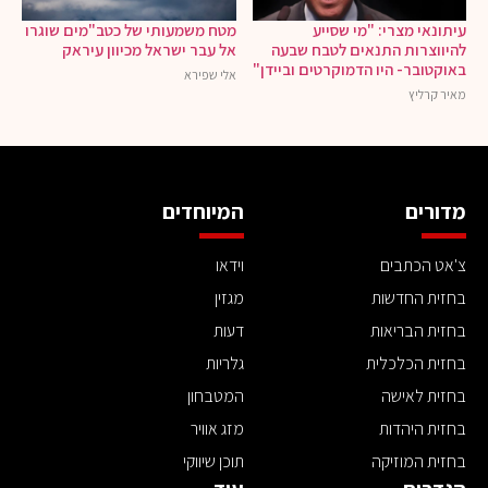
עיתונאי מצרי: "מי שסייע
מטח משמעותי של כטב"מים שוגרו
להיווצרות התנאים לטבח שבעה
אל עבר ישראל מכיוון עיראק
באוקטובר- היו הדמוקרטים וביידן"
אלי שפירא
מאיר קרליץ
מדורים
המיוחדים
צ'אט הכתבים
וידאו
בחזית החדשות
מגזין
בחזית הבריאות
דעות
בחזית הכלכלית
גלריות
בחזית לאישה
המטבחון
בחזית היהדות
מזג אוויר
בחזית המוזיקה
תוכן שיווקי