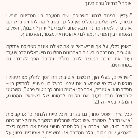
אומר ל'בחזית' גורם בענף.
"ועדיין, בניגוד לנהוג באירופה, שם המעבר בין המדינות חופשי
ובטוח, לישראלים בתכל'ס אין כל כך בשביל מה להחזיק ברשותם
אוטובית. לאיזה מדינה תצא אתו, למצרים? ירדן? לבנון?, השלום
האפרורי בין המדינות מעולם לא הוכיח את עצמו", הוא מוסיף.
באופן כללי, על אף שבישראל יציאה לאילת איננה מצדיקה אחזקת
אוטובית, מתברר כי בשנים האחרונות החלו גם הישראלים לרכוש עוד
ועוד את הרכב המיוצר לרוב בחו"ל, והדבר הפך לטרנדי גם
במחוזותינו.
"ישראלים, בעלי הון, רוכשים אוטובית וזה הפך לחלק מפורטפוליו
הנכסים שכל מי שמחשיב את עצמו כבעל הון מעוניין להחזיק בו –
הסדר הוא: אוטובית, אחר כך יאכטה ואחר כך מטוס פרטי", משרטט
ל'בחזית' גורם בענף את הקווים לדמותו של הישראלי הממוצע
והנהנתן במאה ה-21.
ככל שזה יישמע מוזר, גם בקרב אוכלוסיית ה'נחנחים' או קבוצות
'אנשי מדבר', מסתבר שיש כאלה שהצליחו במשך השנים לצבור כמה
לירות בצד, שכן אחרת אין כל הסבר הגיוני ומניח את הדעת כיצד
באמצע שום מקום, בלב המדבר אנו נחשפים ל'אוטובית' נטוע על