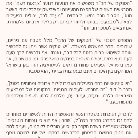
"הטנקים של חב"ד משמשים את תנועות הנוער 'צבאות השם' ואת
המבצעים השונים של הפצת המעיינות והאידישקייט לכל יהודי באשר
הוא", מסביר הרב נחשון ל'בחזית'. "מעבר לכך, יכולים הפעילים
לצאת ל'מבצעים' בבוקר ולחזור לביתם רק בלילה או ביום שלמחרת,
אם יוצאים למסע רחב יותר".
המפרט הטכני של "הטנקים של הרבי" כולל מטבח עם כיריים,
שירותים וחדר המשמש כמשרד. "יש טנקים אשר ניתן גם להכשיר
אותם לשימוש כבית כנסת לכל דבר, ואנחנו אף נדרשים לכך מעת
לעת. תיאורטית, יכולת השהייה בטנקים היא לפרקי זמן ממושכים, אך
כאן בישראל הפעילים פחות נדרשים לסיטואציה הזו. כאן בישראל
המרחקים בין היעדים אינם כבארצות הברית", הוא מסביר.
"היו סיטואציות בהם הפעילים העבירו לילות ארוכים ומתוחים בטנק",
נזכר ר' דוד. "זה התרחש לעיתים תכופות, בתקופות של המבצעים
הצבאיים בלבנון ובעזה, עמוד ענן, מלחמת לבנון השנייה ומלחמות
נוספות בעבר".
לדבריו, הנוכחות בשטחי האש התאפשרה הודות לאישורים מיוחדים
להם זכו מהדרג הבכיר בצה"ל, "שהבין אף הוא כי נוכחות ה'טנקים'
האולטימטיביים בשדה הקרב רק יסייע מורלית ללוחמים, ויעניק להם
את מנות תחושת הביטחון הנדרשים בפתחו של יום לחימה נוסף