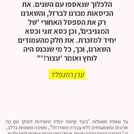
הלכלוך שנאספו עם השנים. את
הכיסאות מכרנו לברזל, והשארנו
רק את הספסל האחורי 'של
המגניבים', וכן כסא זוגי וכסא
יחיד למזכרת. את חלק מהעמודים
השארנו, וכך, כל מי שנכנס היה
לוחץ ואומר 'עצור!'"
ערן רוזנפלד
על שאלת השאלות "כיצד קיימת יכולת הישרדות לפרקי זמן כה
ארוכים ומשמעותיים ללא עבודה מסודרת?", משיבה משפחת ברלב,
כי "בנקודה הזאת הרבה טועים. אנחנו היינו הורים צעירים לשני ילדים,