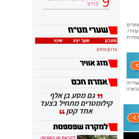
'ברדק'
זורים
תידי.
שמירת
מטבע
שער יציג
שינוי
עדכון אחרון:
ראל, שיכול להכיל עד כ-4,000 קוב מים. העירייה
הכשרה
גם מסע בן אלף
קילומטרים מתחיל בצעד
אחד קטן
לקראת חג הסוכות: