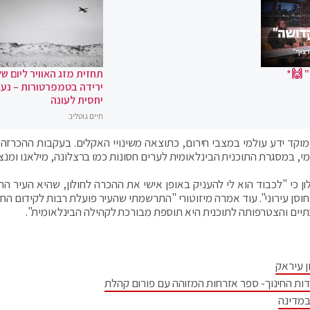
 🙌*
תחזית מזג האוויר ליום של
ירידה בטמפרטורות – נעי
יחסית לעונה
חיים גוטליב
 מוקד ידע עולמי במצבי חירום, כתוצאה משינויי האקלים. בעקבות ההכרזה,
י, במסגרת התוכנית הבינלאומית לערים חסונות כמו ברצלונה, מילאנו ומנצ
ן כי "לכבוד הוא לי להעניק באופן אישי את ההכרה לחולון, שהיא העיר הר
סן עירוני". עוד אמרה מיזוטורי "התרשמתי שהעיר פועלת רבות לקידום החו
ים והצטרפותה לתוכנית היא תוספת מבורכת לקהילה הבינלאומית".
ן עיראק
דות החינוך- ספר אזרחות המזוהה עם פורום קהלת
במדינה