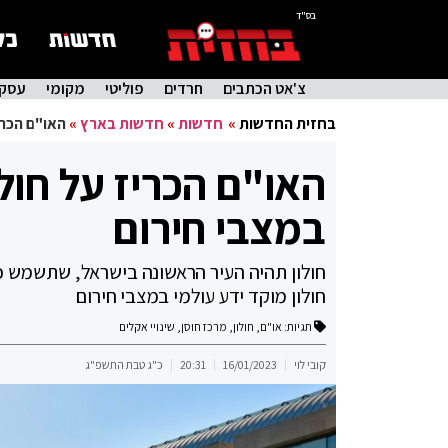
בס"ד
צ'אט הכתבים
חרדים
פוליטי
מקומי
עסקי
בחזית החדשות
»
חדשות
»
חדשות בארץ
»
האו"ם הכרי
האו"ם הכריז על חולו
במצבי חירום
חולון תהיה העיר הראשונה בישראל, שתשמש כמ
חולון מוקד ידע עולמי במצבי חירום
תגיות:
או"ם
,
חולון
,
מרכז חוסן
,
שינויי אקלים
קובי לוי
16/01/2023
20:31
כ"ג טבת התשפ"ג