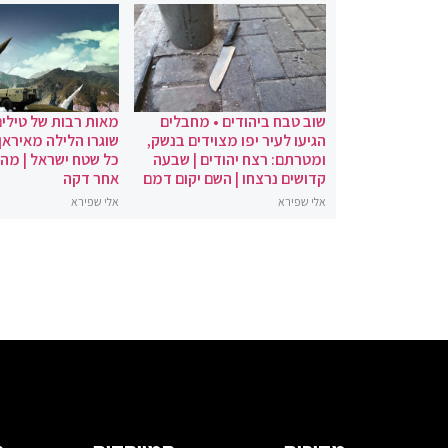
שוב טבח ביהודים • מחבלים
מאות רבות של טילים
הגיעו לעיר יפו מצוידים בנשק,
שוגרו הלילה מאיראן 
ומטרתם: רצח יהודים | שבעה
כל שטח ישראל | מה
קדושים נרצחו | השם יקום דמם
אחר דקה
אלי שפירא
אלי שפירא