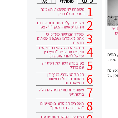
עדכני
ויראלי
פופולרי
משפחת לוי משפצת והשכונה
כמרקחה • 'ברדק'
משפחת קליין מחתנת והאורחים
תוהים "מאיפה הכסף?!" • צפו
ישי:
ם
משרד הבריאות מעדכן כי
אתמול אובחנו 6,562 מאומתים
חדשים
מנהיגי הקהילה האורתודוקסית
תוקפים את לפיד: "חוצץ בין
 תהיה
ישראל ליהודי התפוצות"
'סטר.
צפו בפרק השני של רשת 'יש'
עם ברדק
אשונה
הכותל המערבי: בג"ץ ידון
סן של
במתווה הכותל בראשות
הנשיאה חיות
שעות אחרונות לחגיגה הגדולה
ברשת 'יש'
האסירים הביטחוניים מאיימים:
"נשבות רעב ברמאדן"
רשת יש בהפקה מטורפת עם