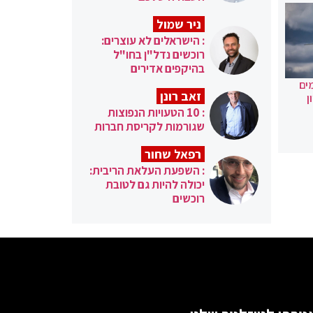
ניר שמול
: הישראלים לא עוצרים:
רוכשים נדל"ן בחו"ל
בהיקפים אדירים
ים
זאב רונן
ן
: 10 הטעויות הנפוצות
שגורמות לקריסת חברות
רפאל שחור
: השפעת העלאת הריבית:
יכולה להיות גם לטובת
רוכשים