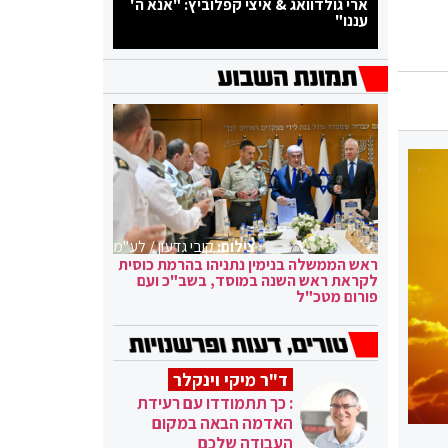
ארי גולדוואג & איצי קפלוביץ: "אנא ה'
עננו"
צילום:
קובי גדעון / לע"מ
ראש הממשלה בנימין נתניהו בהרמת כוסית
לקראת ראש השנה במוסד, בשב"כ ועם
פורום מטכ"ל
ד"ר מיקי וינקלר
: כך תתמודדו עם רעידת
האדמה הבאה במקום
העבודה שלכם