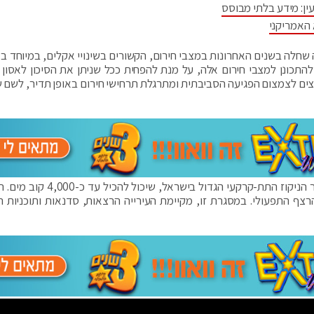
ין: מידע בלתי מבוסס
 האמריקני
 שחלה בשנים האחרונות במצבי חירום, הקשורים בשינויי אקלים, במיוחד בא
להתכונן למצבי חירום אלה, על מנת להפחית ככל שניתן את הסיכון לאסון ע
ים לצמצום הפגיעה הסביבתית ומתרגלת תרחישי חירום באופן תדיר, לשם 
ששון שיתף גם, כי כחלק מההשקעה, נבנה בחולון מאגר הניקוז התת-קרקעי הגדול ביש
רצף התפעולי. במסגרת זו, מקיימת העירייה הרצאות, סדנאות ותוכניות 