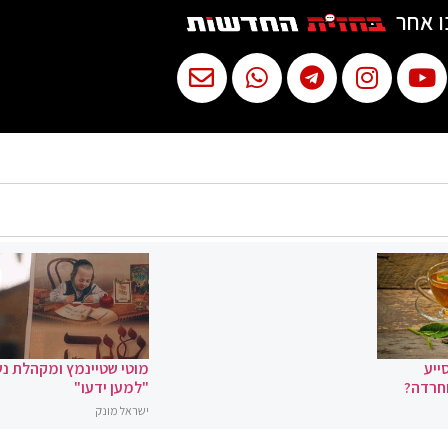
ו אחר
ייע
מוטי שטיינמץ ומקהלת נ
וחרדה?
"למען ידעו"
ישראל מונק