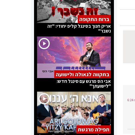
ברוח התקופה
אריק חנוך בסינגל קליפ יחודי: "זה
נשבר"
בתקווה לגאולה ולישועה
אבי הס מרגש עם סינגל חדש:
"לישועתך"
תפילה מרגשת