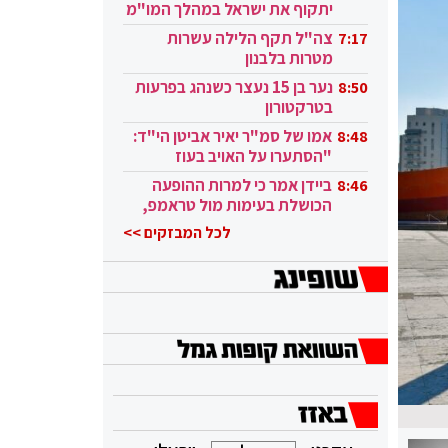
יתקוף את ישראל במהלך המו"מ
בקטאר"
צה"ל תקף הלילה עשרות
7:17
מטרות בלבנון
נער בן 15 נעצר כשנהג בפרעות
8:50
בטרקטורון
אמו של סמ"ר יאיר אביטן הי"ד:
8:48
"הסתערו על האויב בעוז
ובגבורה"
ביידן אמר כי למרות ההופעה
8:46
הכושלת בעימות מול טראמפ,
הוא ממשיך
לכל המבזקים >>