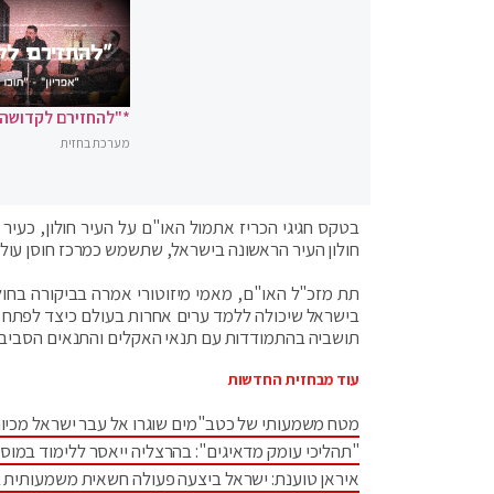
*"להחזירם לקדושה"
מערכת בחזית
בטקס חגיגי הכריז אתמול האו"ם על העיר חולון, כעיר
חולון העיר הראשונה בישראל, שתשמש כמרכז חוסן עולמ
תת מזכ"ל האו"ם, מאמי מיזוטורי אמרה בביקורה בחולו
בישראל שיכולה ללמד ערים אחרות בעולם כיצד לפתח חו
תושביה בהתמודדות עם תנאי האקלים והתנאים הסביבתי
עוד מבחזית החדשות
מטח משמעותי של כטב"מים שוגרו אל עבר ישראל מכיוו
"תהליכי עומק מדאיגים": בהרצליה ייאסר ללימוד במוס
איראן טוענת: ישראל ביצעה פעולה חשאית משמעותית 