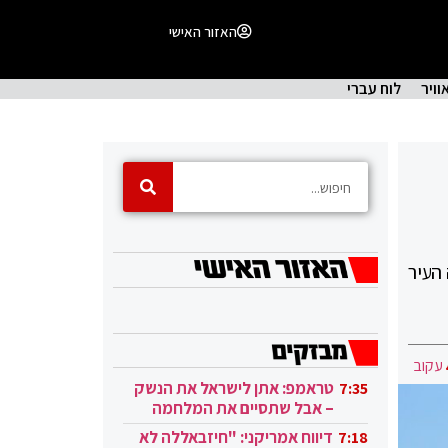
האזור האישי
וויר
לוח עברי
העיר
עקוב
טראמפ: אתן לישראל את הנשק
7:35
– אבל שתסיים את המלחמה
בעזה
דיווח אמריקני: "חיזבאללה לא
7:18