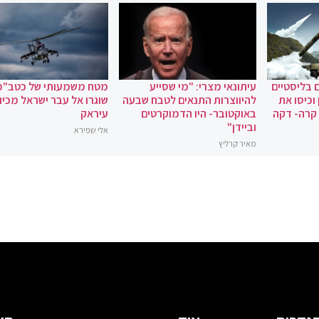
 בליסטיים
עיתונאי מצרי: "מי שסייע
מטח משמעותי של כטב"מ
וכיסו את
להיווצרות התנאים לטבח שבעה
שוגרו אל עבר ישראל מכיוו
 קרה- דקה
באוקטובר- היו הדמוקרטים
עיראק
וביידן"
אלי שפירא
מאיר קרליץ