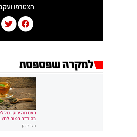
הצטרפו ועקב
האם תה ירוק יכול לס
בהורדת רמות לחץ 
נועה קפלן