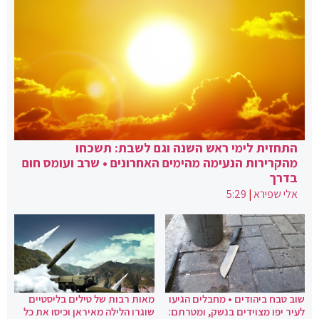
התחזית לימי ראש השנה וגם לשבת: תשכחו
מהקרירות הנעימה מהימים האחרונים • שרב ועומס חום
בדרך
אלי שפירא
|
5:29
שוב טבח ביהודים • מחבלים הגיעו
מאות רבות של טילים בליסטיים
לעיר יפו מצוידים בנשק, ומטרתם:
שוגרו הלילה מאיראן וכיסו את כל