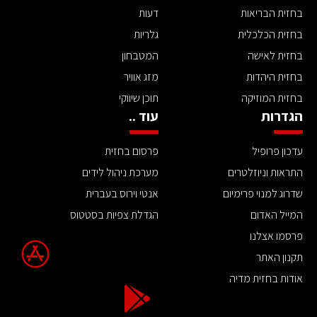
בחזית הבריאות
דעות
בחזית הכלכלית
גלריות
בחזית לאישה
המטבחון
בחזית היהדות
מזג אוויר
בחזית המוזיקה
תוכן שיווקי
הגדרות
עוד ..
עדכון פרופיל
פרסום בחזית
התראות וניוזלטרים
מערכת ניהול לידים
שדרוג למנוי פרימיום
אנטי וירוס בעברית
המייל האדום
הגדלת צפיות בסטטוס
פרסמו אצלנו
תקנון האתר
אודות בחזית מדיה