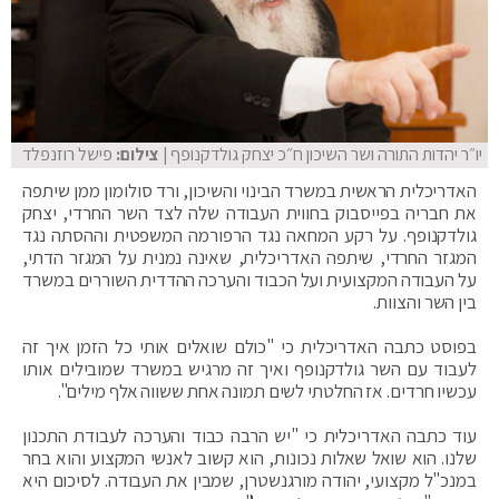
יו״ר יהדות התורה ושר השיכון ח״כ יצחק גולדקנופף
| צילום:
פישל רוזנפלד
האדריכלית הראשית במשרד הבינוי והשיכון, ורד סולומון ממן שיתפה
את חבריה בפייסבוק בחווית העבודה שלה לצד השר החרדי, יצחק
גולדקנופף. על רקע המחאה נגד הרפורמה המשפטית וההסתה נגד
המגזר החרדי, שיתפה האדריכלית, שאינה נמנית על המגזר הדתי,
על העבודה המקצועית ועל הכבוד והערכה ההדדית השוררים במשרד
בין השר והצוות.
בפוסט כתבה האדריכלית כי "‏כולם שואלים אותי כל הזמן איך זה
לעבוד עם ‏השר גולדקנופף ואיך זה מרגיש במשרד ‏שמובילים אותו
עכשיו חרדים. אז החלטתי ‏לשים תמונה אחת ששווה אלף מילים".
עוד כתבה האדריכלית כי "יש הרבה כבוד והערכה לעבודת ‏התכנון
שלנו. הוא שואל שאלות נכונות, הוא ‏קשוב לאנשי המקצוע והוא בחר
במנכ"ל ‏מקצועי, יהודה מורגנשטרן, שמבין את ‏העבודה. לסיכום היא