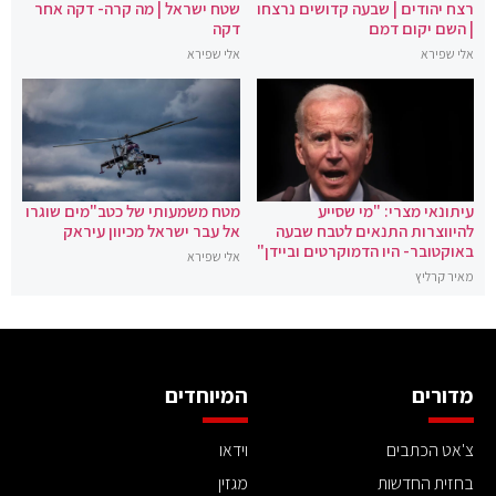
רצח יהודים | שבעה קדושים נרצחו
שטח ישראל | מה קרה- דקה אחר
| השם יקום דמם
דקה
אלי שפירא
אלי שפירא
עיתונאי מצרי: "מי שסייע
מטח משמעותי של כטב"מים שוגרו
להיווצרות התנאים לטבח שבעה
אל עבר ישראל מכיוון עיראק
באוקטובר- היו הדמוקרטים וביידן"
אלי שפירא
מאיר קרליץ
מדורים
המיוחדים
צ'אט הכתבים
וידאו
בחזית החדשות
מגזין