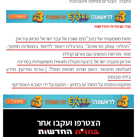
כתבה: "הבגדים והחזות אינם הכול".
עוד מבחזית החדשות
מטח משמעותי של כטב"מים שוגרו אל עבר ישראל מכיוון עיראק
"תהליכי עומק מדאיגים": בהרצליה ייאסר ללימוד במוסדות החינוך-
ספר אזרחות המזוהה עם פורום קהלת
איראן טוענת: ישראל ביצעה פעולה חשאית משמעותית במדינה
תעלומת סינוואר: האם מנהיג חמאס חוסל? | גורמי מודיעין: מידע
בלתי מבוסס
מתקפה נוספת על החות'ים בתימן – הפעם על ידי הצבא האמריקני
הצטרפו ועקבו אחר