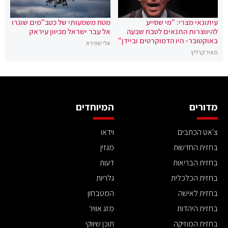
עיתונאי מצרי: "מי שסייע
מטח משמעותי של כטב"מים שוגרו
להיווצרות התנאים לטבח שבעה
אל עבר ישראל מכיוון עיראק
באוקטובר- היו הדמוקרטים וביידן"
אלי שפירא
מאיר קרליץ
מדורים
המיוחדים
צ'אט הכתבים
וידאו
בחזית החדשות
מגזין
בחזית הבריאות
דעות
בחזית הכלכלית
גלריות
בחזית לאישה
המטבחון
בחזית היהדות
מזג אוויר
בחזית המוזיקה
תוכן שיווקי