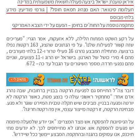
איראן טוענת: ישראל ביצעה פעולה חשאית משמעותית במדינה
תעלומת סינוואר: האם מנהיג חמאס חוסל? | גורמי מודיעין: מידע
בלתי מבוסס
מתקפה נוספת על החות'ים בתימן – הפעם על ידי הצבא האמריקני
על רקע השקט המתוח הלילה, ללא אזעקות, אמר הגרי: "מעריכים
שזה קשור לפעילות שלנו". על פי הנתונים שהציג, 163 רקטות נפלו
ברצועה. מתחילת המבצע נהרגו 16 פעילי טרור ו-12 בלתי מעורבים ,
מהם 4 מירי כושל של הארגון. בישראל יש הרוג ו-11 פצועים, שניים
מהם נפגעי חרדה. מספר השיגורים עד הגבול עד כה – 672.
דובר צה"ל התייחס גם לפגיעת הרקטה בבניין ברחובות, שבה נהרג
אדם אחד: "מתחקיר ראשוני עולה כי בוצע מטח, כאשר הרקטה לא
יורטה ופגעה בבניין. מבינים שיש תקלה טכנית המיירט שוגר ולא פגע.
מבחינת הרקטה, זו רקטה מייצור עצמי, אין פה רקטה חריגה".
על הניסיונות להפסקת אש מצד המצרים: "אני יודע שלמעלה מיממה
יש מגעים להפסקת אש. אנחנו לא מתייחסים לכך. לא יודעים מתי
תיכנס, אנו עסוקים בהגנה ובהתקפה. המבצע יימשך ככל שיידרש".