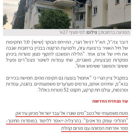
הפגיעה ברחובות
| צילום:
לפי סעיף 27א'
דובר צה״ל, תא״ל דניאל הגרי, התייחס הבוקר (שישי) לגל התקיפות
של חיל האוויר ברצועת עזה, ולפגיעת הרקטה בבניין ברחובות שגבה
את חייו של אדם אחד. "הלילה המשכנו לתקוף מגוון מטרות ביניהן
מפקדות מבצעיות, משגרים, שתי עמדות לשיגור פצמ"רים ופעיל
ששיגר והמשגר ששימש אותו".
במקביל ציין הגרי כי "אתמול בוצעה גם תקיפה מהים. חמישה בכירים
בגא"פ, שזיהינו אותם, גורמים מערערים משמעותיים. בהגנה, עמדות
ומרגמות, עולם תת קרקע, תקפנו 52 מטרות כאלה".
עוד מבחזית החדשות
מטח משמעותי של כטב"מים שוגרו אל עבר ישראל מכיוון עיראק
"תהליכי עומק מדאיגים": בהרצליה ייאסר ללימוד במוסדות החינוך-
ספר אזרחות המזוהה עם פורום קהלת