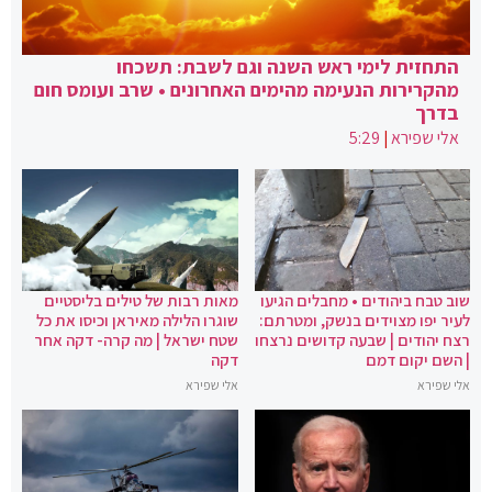
התחזית לימי ראש השנה וגם לשבת: תשכחו
מהקרירות הנעימה מהימים האחרונים • שרב ועומס חום
בדרך
אלי שפירא
|
5:29
שוב טבח ביהודים • מחבלים הגיעו
מאות רבות של טילים בליסטיים
לעיר יפו מצוידים בנשק, ומטרתם:
שוגרו הלילה מאיראן וכיסו את כל
רצח יהודים | שבעה קדושים נרצחו
שטח ישראל | מה קרה- דקה אחר
| השם יקום דמם
דקה
אלי שפירא
אלי שפירא