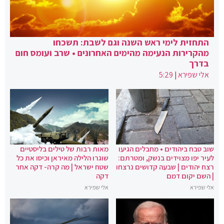
התחזית לימי ראש השנה וגם לשבת: תשכחו
מהקרירות הנעימה מהימים האחרונים • שרב ועומס חום
בדרך
אלי שפירא
|
5:29
שוב טבח ביהודים • מחבלים הגיעו
מאות רבות של טילים בליסטיים
לעיר יפו מצוידים בנשק, ומטרתם:
שוגרו הלילה מאיראן וכיסו את כל
רצח יהודים | שבעה קדושים נרצחו
שטח ישראל | מה קרה- דקה אחר
| השם יקום דמם
דקה
אלי שפירא
אלי שפירא