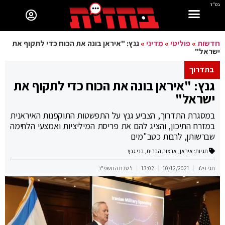
בס"ד
חדשות
»
פוליטי
»
מדיני
»
גנץ: "איראן בונה את הכוח כדי לתקוף את
ישראל"
בתדרוך
גנץ: "איראן בונה את הכוח כדי לתקוף את
ישראל"
במסגרת התדרוך, הצביע גנץ על התפשטות התוקפנות האיראנית
במזרח התיכון, והציג להם את פריסת המיליציות ואמצעי הלחימה
שברשותן, לרבות כטב"מים
תגיות:
איראן
,
ארצות הברית
,
בני גנץ
חגי פלג
10/12/2021
13:02
ו' טבת התשפ"ב