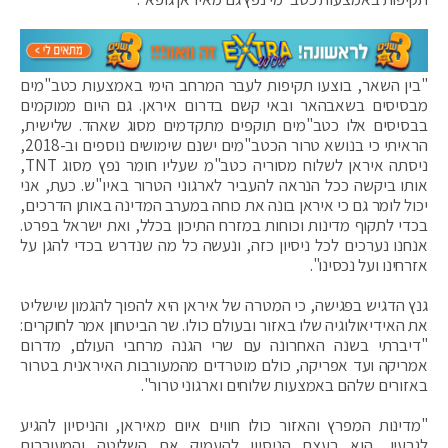
"בין השאר, בוצעו תקיפות לעבר המרחב הימי באמצעות כטב"מים
מבסיסים בשאבהאר ובאי קשם בדרום איראן. גם היום ממוקמים
בבסיסים אלו כטב"מים תוקפים מתקדמים מסוג שאהד. שלישית,
הראיתי כי בנושא טרור הכטב"מים ישנם שימושים נוספים וב-2018,
ניסתה איראן לשלוח מסוריה כטב"מ שעליו חומר נפץ מסוג TNT,
אותו ביקשה ככל הנראה להעביר לארגוני הטרור באיו"ש. כעת, אני
יכול לומר גם כי איראן בונה את כוחה במערב המדינה באותן הדרכים,
בכדי לתקוף מדינות וכוחות במזרח התיכון בכלל, ואת ישראל בפרט.
אנחנו נערכים לכל ניסיון כזה, ונעשה כל מה שנדרש בכדי להגן על
אזרחינו ועל נכסינו".
גנץ הדגיש בפגישה, כי המטרה של איראן היא להפוך להגמון שישליט
את האידיאולוגיה שלו באזור ובעולם כולו. שר הביטחון אמר לחוקרים:
"דיברתי בשנה האחרונה עם שרי הגנה מרחבי העולם, מדרום
אמריקה ועד אפריקה, כולם מוטרדים מהמעורבות האיראנית בטרור
באזורים שלהם באמצעות שלוחים וארגוני טרור".
"מדינות המפרץ והאזור כולו חווים איום מאיראן, והניסיון להגיע
לגרעין, הוא בעצם הניסיון להעמיק את השליטה והמעורבות