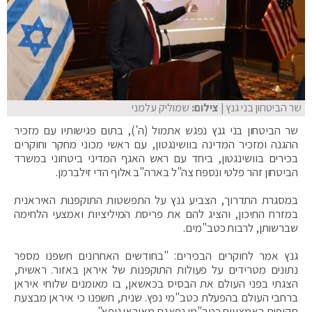
שר הביטחון בני גנץ
| צילום:
שמוליק עלמני
שר הביטחון בני גנץ נפגש אתמול (ה'), בתום פגישותיו עם מזכיר
ההגנה ומזכיר המדינה בוושינגטון, עם ראשי מכוני מחקר וחוקרים
בכירים בוושינגטון, ביחד עם ראש האגף המדיני ביטחוני במשרד
הביטחון זהר פלטי ונספח צה"ל בארה"ב אלוף הדי זילברמן.
במסגרת התדרוך, הצביע גנץ על התפשטות התוקפנות האיראנית
במזרח התיכון, והציג להם את פריסת המיליציות ואמצעי הלחימה
שברשותן, לרבות כטב"מים.
גנץ אמר לחוקרים הבכירים: "בחודשים האחרונים חשפנו מספר
נתונים מטרידים על פעולות התוקפנות של איראן באזור. ראשית,
הצגתי בפני העולם את הבסיס בכאשאן, בו מאומנים שלוחי איראן
ברחבי העולם בהפעלת כטב"מי נפץ. שנית, חשפנו כי איראן מבצעת
תקיפות באמצעות כטב"מי נפץ גם מאיראן גופא".