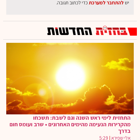
יש
להתחבר למערכת
כדי לכתוב תגובה.
התחזית לימי ראש השנה וגם לשבת: תשכחו
מהקרירות הנעימה מהימים האחרונים • שרב ועומס חום
בדרך
אלי שפירא
|
5:29