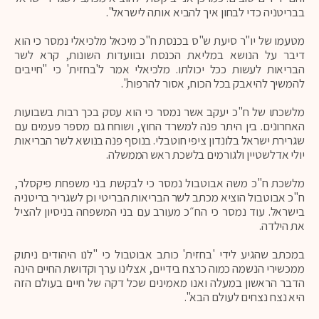
בבריטניה כדי לבחון איך להביא אותה לישראל".
מטעמו של יו"ר סיעת ש"ס בכנסת ח"כ מיכאל מלכיאלי נמסר כי הוא
דיבר על הנושא במליאת הכנסת ובוועדות השונות, קרא לשר
הבריאות לעשות ככל יכולתו. מלכיאלי אמר ל'בחזית' כי "חייבים
להמשיך להיאבק בכל הכוח, אסור להרפות".
מלשכתו של ח"כ יעקב אשר נמסר כי הוא עסק בכך רבות בשבועות
האחרונים. בין היתר פנה למשרד החוץ, ושוחח גם מספר פעמים עם
שגרירת ישראל בלונדון ציפי חוטבלי. בנוסף פנה בנושא לשר הבריאות
יולי אדלשטיין ולגורמים בלשכת ראש הממשלה.
מלשכת ח"כ משה אבוטבול נמסר כי לבקשת בני משפחת פיקסלר,
ח"כ אבוטבול הוציא מכתב לשר הבריאות הבריטי וכן לשגריר בריטניה
בישראל. עוד נמסר כי הח״כ מעורב עם בני המשפחה בניסיון להציל
את הילדה.
במכתב שהגיע לידי 'בחזית' כותב אבוטבול כי "לנו היהודים ניתוק
ממכשירי הנשמה כמוה כרצח בידיים, אצלינו ערך וקדושת החיים הינה
הדבר הראשון במעלה ואנו מאמינים שכל דקה של חיים בעולם הזה
היא נצח נצחים לעולם הבא".