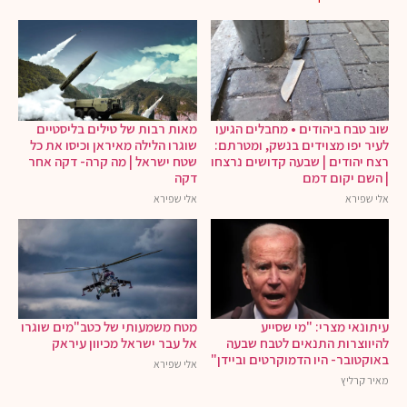
שוב טבח ביהודים • מחבלים הגיעו
מאות רבות של טילים בליסטיים
לעיר יפו מצוידים בנשק, ומטרתם:
שוגרו הלילה מאיראן וכיסו את כל
רצח יהודים | שבעה קדושים נרצחו
שטח ישראל | מה קרה- דקה אחר
| השם יקום דמם
דקה
אלי שפירא
אלי שפירא
עיתונאי מצרי: "מי שסייע
מטח משמעותי של כטב"מים שוגרו
להיווצרות התנאים לטבח שבעה
אל עבר ישראל מכיוון עיראק
באוקטובר- היו הדמוקרטים וביידן"
אלי שפירא
מאיר קרליץ