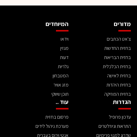
מדורים
המיוחדים
צ'אט הכתבים
וידאו
בחזית החדשות
מגזין
בחזית הבריאות
דעות
בחזית הכלכלית
גלריות
בחזית לאישה
המטבחון
בחזית היהדות
מזג אוויר
בחזית המוזיקה
תוכן שיווקי
הגדרות
עוד ..
עדכון פרופיל
פרסום בחזית
התראות וניוזלטרים
מערכת ניהול לידים
שדרוג למנוי פרימיום
אנטי וירוס בעברית