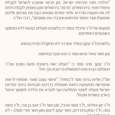
"הילדה הינה אזרחית ישראל, ומן הראוי שתובא לישראל לקבלת
טיפול רפואי. בית החולים 'הדסה' בירושלים מוכן וממתין לקבלה ולתת
לה את המענה הנדרש. אלפי יהודים נושאים כעת את עיניהם אליכם
שתפעלו מצד החסד והרחמים ותכבדו את אמונתנו", דברי הח"כ.
מטעמו של ח"כ אייכלר נמסר כי בלשכתו פועלים בנושא ללא הפסקה
בשבועיים האחרונים.
בלשכת ח"כ יעקב טסלר אמרו כי לא התקבלה פנייה בנושא.
סגן השר מאיר פרוש מסר כי הוא פועל בנחישות.
ח"כ יעקב מרגי מסר כי "העלנו זאת בישיבת סיעה וסוכם שיו"ר
המפלגה יוציא פניה לממשלת בריטניה וכך היה".
חה"כ אליהו ברוכי מסר ל'בחזית': "סיפור עצוב מאוד. שמחתי לראות
שהפרשה המזעזעת הזאת מטופלת בדרגים הגבוהים ביותר ומדינת
ישראל פועלת לשינוי ההחלטה ואף להביא את הילדה להמשך טיפול
בארץ. בשורות טובות".
ח"כ ינון אזולאי, ח"כ משה ארבל, סגן השר ח"כ יואב בן צור, ח"כ משה
גפני, ח"כ יצחק פינדרוס, השר יעקב ליצמן וסגן השר אורי מקלב – לא