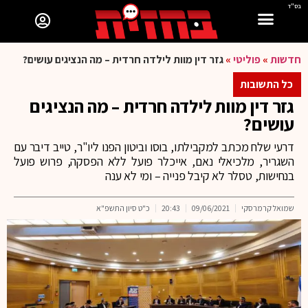
בס"ד
חדשות
»
פוליטי
»
גזר דין מוות לילדה חרדית – מה הנציגים עושים?
כל התשובות
גזר דין מוות לילדה חרדית – מה הנציגים
עושים?
דרעי שלח מכתב למקבילתו, בוסו וביטון הפנו ליו"ר, טייב דיבר עם
השגריר, מלכיאלי נאם, אייכלר פועל ללא הפסקה, פרוש פועל
בנחישות, טסלר לא קיבל פנייה – ומי לא ענה
שמואל קרמרסקי
09/06/2021
20:43
כ"ט סיון התשפ"א