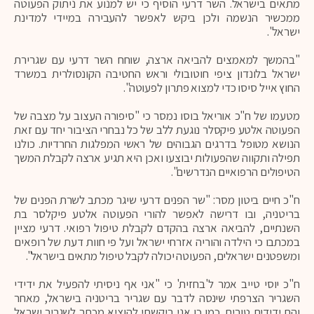
מתאים בישראל. השר דרעי הוסיף כי יש למנוע את ניתוק הפעוטה
ממכשיר הנשמה ולכן ביקש לאפשר להעבירה במיידי למדינת
ישראל".
"בהמשך למאמצים להביאה ארצה, שוחח השר דרעי עם שגרירת
ישראל בלונדון ציפי חוטובולי וראש החטיבה הקונסולרית במשרד
החוץ אייל סיסו כדי למצוא פתרון לפעוטה".
מטעמו של ח"כ אוריאל בוסו נמסר כי "סיפורה העצוב על מצבה של
הפעוטה אלטע פיקסלר נוגעת ללב של כל נבחרי הציבור יחד עם זאת
הנושא מטופל בדרגים הגבוהים של ראשי המפלגות החרדיות. כולנו
תפילה ותקווה שהפעולות יבוצעו ואכן היא תגיע ארצה לקבלת המשך
הטיפולים הרפואיים הנדרשים".
ח"כ חיים ביטון מסר: "שר הפנים דרעי שיגר מכתב לשרת הפנים של
בריטניה, ובו דרישה לאפשר להורי הפעוטה אלטע פיקלסר בת
השנתיים, להביאה ארצה בהקדם לקבלת טיפול רפואי. דרעי מציין
במכתבו כי הילדה והוריה אזרחי ישראל ועל פי חוות דעת של רופאים
ומשפטנים ישראלים, הפעוטה יכולה לקבל טיפול מתאים בישראל".
ח"כ יוסי טייב אמר ל'בחזית' כי "אני אף ניסיתי להפעיל את ידידי
השגריר הצרפתי שינסה לדבר עם שגריר בריטניה בישראל, מאחר
והם ידידים טובים. כמו כן אני ביקשתי להוציא מכתב לשגריר ישראל