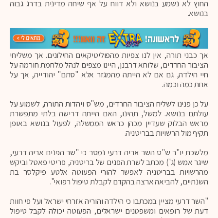
החוץ לא נשמע בנושא ולא דווח על אף שיחה מדינית בדרג גבוה
בנושא.
אך כבני תורה, אין לנו צפיות מהפוליטיקאים החילונים. אך משליחי
הציבור החרדים, שלוחא דרבנן, היינו מצפים לנהל מלחמת חורמה על
חיי הילדה, גם אם לא הייתה מהמגזר אלא "סתם" יהודייה, אך על
אחת כמה וכמה.
על כן פנינו לשליח הציבור החרדים, מש"ס ויהדות התורה, לשמוע על
עולתם בנושא. למשל, תהינו, האם הייתה דרישה בלתי מתפשרת
מראש הבלוק שעדיין מכהן כראש הממשלה, לפעול בנושא באופן
תקיף מול הרשויות בבריטניה.
מלשכת יו"ר ש"ס השר אריה דרעי נמסר כי "שר הפנים אריה דרעי,
שיגר אמש (ג') מכתב לשרת הפנים של בריטניה, פריטי פאטל וביקש
מהרשויות בבריטניה לאפשר להורי הפעוטה אלטע פיקלסר בת
השנתיים, להביאה ארצה בהקדם לקבלת טיפול רפואי".
"השר דרעי מציין במכתבו כי הילדה והוריה אזרחי ישראל ועל פי חוות
דעת של רופאים ומשפטנים ישראלים, הפעוטה יכולה לקבל טיפול