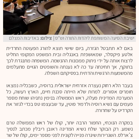
ישיבת הסיעה המשותפת ליהדות התורה וש"ס
| צילום:
באדיבות המצלם
באם לא תתבטל הגזרה, ביום שישי תוצא להורג הפעוטה החרדית
אלטע פיקסלר, שמאושפזת באנגליה ובית המשפט המקומי החליט
לרצוח אותה על ידי ניתוק ממכונות ההנשמה. המשפחה מתנגדת לכך
בתוקף, אך תחינתה עד כה לא נענתה והשופטים הגויים מתעלמים
מהמשמעות הרגשית והדתית בפסיקתם השפלה.
בעבר הלא רחוק נעצרה אזרחית ישראלית ברוסיה, כשבכליה נמצאו
חומרים אסורים. למרות שלא הייתה סכנת חיים, הארץ רעשה, כל
המערכת המדינית פעלה, ראש הממשלה בנימין נתניהו שוחח מספר
פעמים עם נשיא רוסיה ולדמיר פוטין, עד שבעצמו טס בכדי לגזור את
הקרדיט על שחרורה.
במקרה הנוכחי, החמור הרבה יותר, קולו של ראש הממשלה טרם
נשמע. רק הבוקר שלח נשיא המדינה ראובן ריבלין מכתב לנסיך
צ'ארלס. השגרירות שיגרה פנייה לקונית לפני מספר ימים, קולו של שר