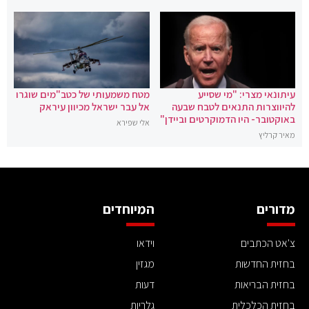
עיתונאי מצרי: "מי שסייע
מטח משמעותי של כטב"מים שוגרו
להיווצרות התנאים לטבח שבעה
אל עבר ישראל מכיוון עיראק
באוקטובר- היו הדמוקרטים וביידן"
אלי שפירא
מאיר קרליץ
מדורים
המיוחדים
צ'אט הכתבים
וידאו
בחזית החדשות
מגזין
בחזית הבריאות
דעות
בחזית הכלכלית
גלריות