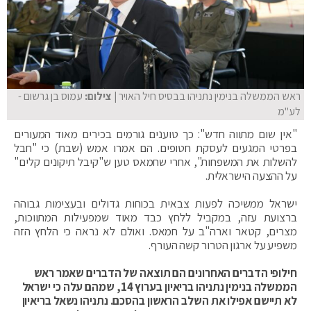
ראש הממשלה בנימין נתניהו בבסיס חיל האויר
| צילום:
עמוס בן גרשום -
לע"מ
"אין שום מתווה חדש": כך טוענים גורמים בכירים מאוד המעורים
בפרטי המגעים לעסקת חטופים. הם אמרו אמש (שבת) כי "חבל
להשלות את המשפחות", אחרי שחמאס טען ש"קיבל תיקונים קלים"
על ההצעה הישראלית.
ישראל ממשיכה לפעות צבאית בכוחות גדולים ובעצימות גבוהה
ברצועת עזה, במקביל ללחץ כבד מאוד שמפעילות המתווכות,
מצרים, קטאר וארה"ב על חמאס. ואולם לא נראה כי הלחץ הזה
משפיע על ארגון הטרור קשה העורף.
חילופי הדברים האחרונים הם תוצאה של הדברים שאמר ראש
הממשלה בנימין נתניהו בריאיון בערוץ 14, שמהם עלה כי ישראל
לא תיישם אפילו את השלב הראשון בהסכם. נתניהו נשאל בריאיון