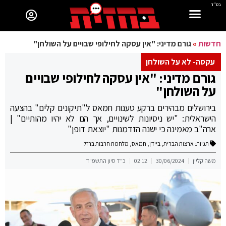
בס"ד
חדשות
»
גורם מדיני: "אין עסקה לחילופי שבויים על השולחן"
עקסה- לא על השולחן
גורם מדיני: "אין עסקה לחילופי שבויים
על השולחן"
בירושלים מבהירים ברקע טענות חמאס ל"תיקונים קלים" בהצעה
הישראלית: "יש ניסיונות לשינויים, אך הם לא יהיו מהותיים" |
ארה"ב מאמינה כי ישנה הזדמנות "יוצאת דופן"
תגיות:
ארצות הברית
,
ביידן
,
חמאס
,
מלחמת חרבות ברזל
משה קליין
30/06/2024
02:12
כ"ד סיון התשפ"ד