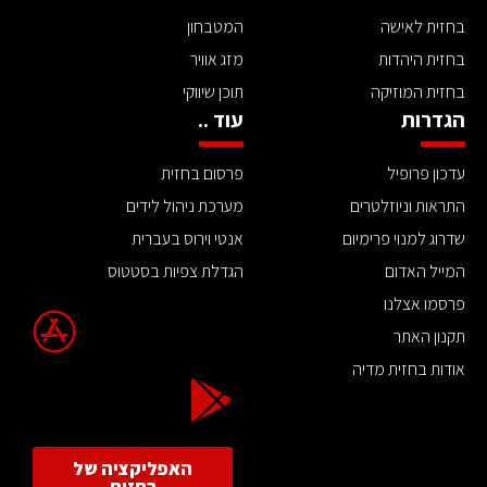
בחזית לאישה
המטבחון
בחזית היהדות
מזג אוויר
בחזית המוזיקה
תוכן שיווקי
הגדרות
עוד ..
עדכון פרופיל
פרסום בחזית
התראות וניוזלטרים
מערכת ניהול לידים
שדרוג למנוי פרימיום
אנטי וירוס בעברית
המייל האדום
הגדלת צפיות בסטטוס
פרסמו אצלנו
תקנון האתר
אודות בחזית מדיה
האפליקציה של
בחזית