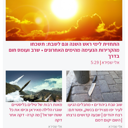
התחזית לימי ראש השנה וגם לשבת: תשכחו
מהקרירות הנעימה מהימים האחרונים • שרב ועומס חום
בדרך
אלי שפירא
|
5:29
שוב טבח ביהודים • מחבלים הגיעו
מאות רבות של טילים בליסטיים
לעיר יפו מצוידים בנשק, ומטרתם:
שוגרו הלילה מאיראן וכיסו את כל
רצח יהודים | שבעה קדושים נרצחו
שטח ישראל | מה קרה- דקה אחר
| השם יקום דמם
דקה
אלי שפירא
אלי שפירא