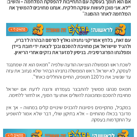
אם הוא תומך בעסקה עם התחייבות להפסקת המלחמה – והשיב:
"לא. אני מוכן לעשות עסקה חלקית. אנחנו מחויבים להמשיך את
המלחמה לאחר ההפוגה
"
עם זאת, בלחץ אמריקני נתניהו נאלץ לפרסם הבהרה לדבריו,
ולהגיד שישראל אכן מחויבת להסכם ובכך לצאת ידי חובת ביידן
ומפלגתו הפרוגרסיבית. בניסיון למזער את נזקים אחרי הריאיון.
לשכת ראש הממשלה הוציאה הודעה שלפיה "חמאס הוא זה שמתנגד
לעסקה, לא ישראל. ראש הממשלה נתניהו הבהיר שלא נעזוב את עזה
עד שנשיב את כל 120 חטופינו, החיים והחללים כאחד".
חמאס מנהגו ממשיך להתבצר בעמדתו ורוצה לדעת אם ישראל
מחויבת להסכם ומתכוונת להשלים אותו עד הסוף, או לחזור ללחימה.
במקביל, מתקיימים ניסיונות להכניס שינויים קלים במתווה – אך אין
מדובר בכאלו מהותיים – אלא בתיקון שולי, דבר שלא אמור להשפיע
על התקדמות בעסקה.