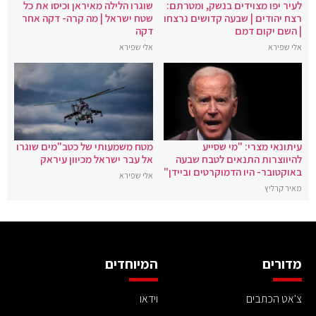
לעיר יפו מצוידים בנשק, ומטרתם:
שוגרו הלילה מאיראן וכיסו את כל
רצח יהודים | שבעה קדושים נרצחו
שטח ישראל | מה קרה- דקה אחר
| השם יקום דמם
דקה
אלי שפירא
אלי שפירא
עיתונאי מצרי: "מי שסייע
מטח משמעותי של כטב"מים שוגרו
להיווצרות התנאים לטבח שבעה
אל עבר ישראל מכיוון עיראק
באוקטובר- היו הדמוקרטים וביידן"
אלי שפירא
מאיר קרליץ
מדורים
המיוחדים
צ'אט הכתבים
וידאו