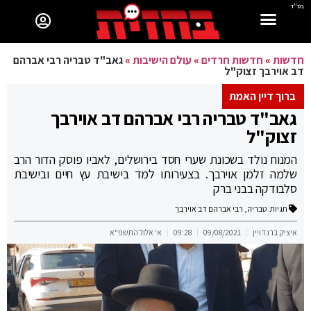
בס"ד
חדשות
»
חדשות חרדים
»
עולם הישיבות
»
גאב"ד טבריה רבי אברהם
דב אוירבך זצוק"ל
ברוך דיין האמת
גאב"ד טבריה רבי אברהם דב אוירבך
זצוק"ל
המנוח נולד בשכונת שערי חסד בירושלים, לאביו פוסק הדור הרב
שלמה זלמן אוירבך. בצעירותו למד בישיבת עץ חיים ובישיבת
סלבודקה בבני ברק
תגיות:
טבריה
,
רבי אברהם דב אוירבך
איציק ברנדויין
09/08/2021
09:28
א' אלול התשפ"א