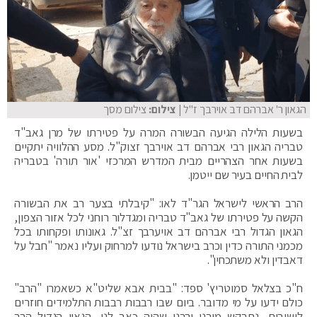
הגאון ר' אברהם דב אוירבך ז"ל
| צילום:
צילום מסך
בשעות הלילה הגיעה הבשורה המרה על פטירתו של מרן גאב"ד
טבריה הגאון רבי אברהם דב אוירבך זצוק"ל. מסע ההלוויה יתקיים
בשעות אחר הצהריים מבית המדרש המרכזי 'אור תורה' בטבריה
לבית החיים בעיר שם ייטמן.
הרב הראשי לישראל הגר"ד לאו: "קיבלתי בצער רב את הבשורה
הקשה על פטירתו של גאב"ד טבריה ומגדלור רוחני לכל אזור הצפון,
הגאון הגדול רבי אברהם דב אויערבך זצ"ל. גאונותו ופקחותו בכל
מכמני התורה כדין וכרב בישראל נודעו למרחוק ועליו נאמר "חבל על
דאבדין ולא משתכחין".
ח"כ בצלאל סמוטריץ' ספד: "בבית אבא שליט"א כשאמרו "הרב"
כולם ידעו על מי מדובר. ביום שבו רבבות רבבות התלמידים חוזרים
לישיבות, נתבקש מורנו ורבנו שהיה כאב לנו, הגאון הגדול הרב