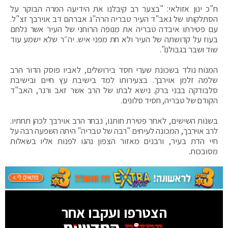
ח"כ ינון אזולאי: "בצער רב קיבלנו את הידיעה המרה הבוקר על
הסתלקותו של גאב"ד העיר טבריה הרה"ג אברהם דב אוירבך זצ"ל.
עם פטירתו איבדה טבריה את מנופה הרוחני של העיר אשר נלחם
בעוז על קדושתה של העיר ולא חת מפני איש. יה״ר שלא ישמע עוד
שוד ושבר בגבולנו".
המנוח נולד בשכונת שערי חסד בירושלים, לאביו פוסק הדור הרב
שלמה זלמן אוירבך. בצעירותו למד בישיבת עץ חיים ובישיבת
סלבודקה בבני ברק. נישא לבתו של הרב אשר זאב ורנר, האב"ד
הקודם של טבריה, חסיד סלונים.
בשנות השישים, לאחר פטירת חותנו, נבחר הרב אוירבך לכהן תחתיו.
לרב אוירבך, המכונה לעיתים "רבה של טבריה" היתה השפעה רבה על
חיי הדת בעיר, ורבנים מאזור הצפון נהגו לפנות אליו בשאלות
מסובכות.
הצטרפו ועקבו אחר