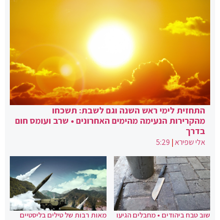
התחזית לימי ראש השנה וגם לשבת: תשכחו
מהקרירות הנעימה מהימים האחרונים • שרב ועומס חום
בדרך
אלי שפירא
|
5:29
שוב טבח ביהודים • מחבלים הגיעו
מאות רבות של טילים בליסטיים