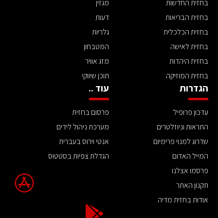
בחזית החדשות
מגזין
בחזית הבריאות
דעות
בחזית הכלכלית
גלריות
בחזית לאישה
המטבחון
בחזית היהדות
מזג אוויר
בחזית המוזיקה
תוכן שיווקי
הגדרות
עוד ..
עדכון פרופיל
פרסום בחזית
התראות וניוזלטרים
מערכת ניהול לידים
שדרוג למנוי פרימיום
אנטי וירוס בעברית
המייל האדום
הגדלת צפיות בסטטוס
פרסמו אצלנו
תקנון האתר
אודות בחזית מדיה