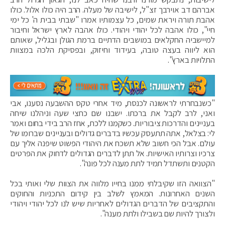
אברהם דב אוירבך זצ"ל, לישיבה של מעלה. הרב היה כולו אלול. כולו
אהבת תורה ויראת שמים, כל עצמותיו אמרו "שבתי בבית ה' כל ימי
חיי", כולו אהבה לכל יהודי ויהודי. כולו אהבה לארץ ישראל וחיבור
למיישביה החקלאים במושבים הדתיים ברמת הגולן ובגליל, שאותם
הוא ליווה בעצה טובה, בעידוד וחיזוק, ובפסיקת הלכה במצוות
התלויות בארץ".
"כשנבחרתי לראשונה לכנסת, מיד אחרי טקס ההשבעה נסענו, אבי
ואני, לרב לקבל את ברכתו. ישבנו שם כחצי שעה וניהלנו שיחה
בעניינים והדרכות ציבוריות. כשקמנו ללכת, אחז הרב בידי בחום ואמר
לי: בצלאל, אתה תתעסק עכשיו בדברים גדולים ובעניינים שברומו של
עולם. אבל הכי חשוב שלא תשכח את היהודי הפשוט שיפנה אליך עם
צרכיו וצרותיו האישיות. אל תתן לדברים הגדולים לדחוק את הפרטים
הקטנים ותשתדל תמיד לתת מענה לכל פונה".
"הצוואה הזו שקיבלתי ממנו בחייו מלווה את הצוות שלי ואותי בכל
השנים האחרונות. המאמץ לשלב בין קידום התכניות והחוקים
והתקציבים של הדברים הגדולים לאחריות שיש לנו לכל יהודי ויהודי
ולצורך להיות שם בשבילו ולתת מענה".