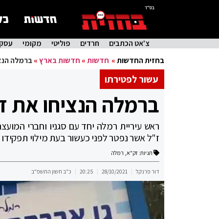
בס"ד
צ'אט הכתבים
חרדים
פוליטי
מקומי
עסקי
בחזית החדשות
»
חדשות
»
חדשות בארץ
»
ברמלה הנצ
עשור לפטירתו
ברמלה הנציחו את ז
ראש עיריית רמלה יחד עם סגניו וחברי המועצ
ז"ל אשר נפטר לפני כעשור בעת מילוי תפקידו
תגיות:
זק"א
,
רמלה
דור פרנקל
28/10/2021
20:25
כ"ב חשון התשפ"ב