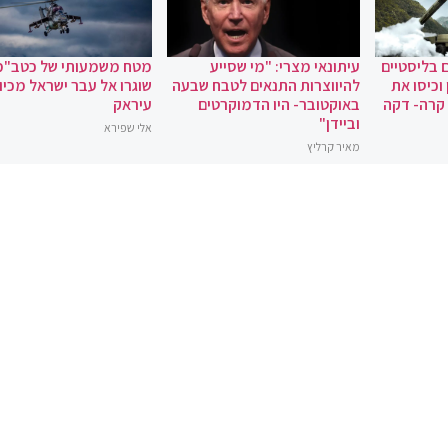
 בליסטיים
עיתונאי מצרי: "מי שסייע
מטח משמעותי של כטב"מ
וכיסו את
להיווצרות התנאים לטבח שבעה
שוגרו אל עבר ישראל מכיוו
 קרה- דקה
באוקטובר- היו הדמוקרטים
עיראק
וביידן"
אלי שפירא
מאיר קרליץ