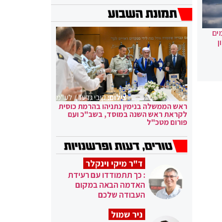
ים
ן
צילום:
קובי גדעון / לע"מ
ראש הממשלה בנימין נתניהו בהרמת כוסית
לקראת ראש השנה במוסד, בשב"כ ועם
פורום מטכ"ל
ד"ר מיקי וינקלר
: כך תתמודדו עם רעידת
האדמה הבאה במקום
העבודה שלכם
ניר שמול