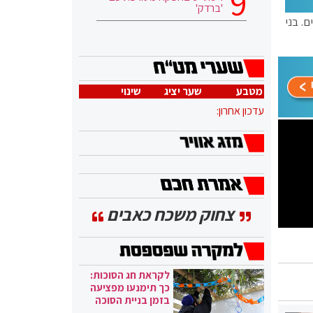
'ברדק'
. בני
מטבע
שער יציג
שינוי
עדכון אחרון:
צחוק משכח כאבים
לקראת חג הסוכות:
כך תימנעו מפציעה
בזמן בניית הסוכה