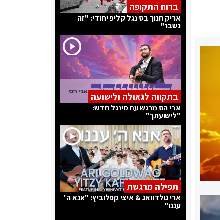
ברוח התקופה
אריק חנוך בסינגל קליפ יחודי: "זה
נשבר"
בתקווה לגאולה ולישועה
אבי הס מרגש עם סינגל חדש:
"לישועתך"
תפילה מרגשת
ארי גולדוואג & איצי קפלוביץ: "אנא ה'
עננו"