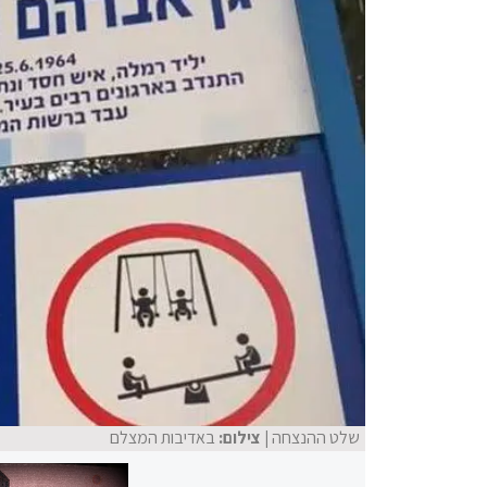
שלט ההנצחה
| צילום:
באדיבות המצלם