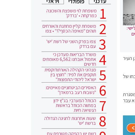
עדכני
ויראלי
פופולרי
משפחת לוי משפצת והשכונה
כמרקחה • 'ברדק'
משפחת קליין מחתנת והאורחים
ישי:
תוהים "מאיפה הכסף?!" • צפו
ם
צפו בפרק השני של רשת 'יש'
עם ברדק
משרד הבריאות מעדכן כי
 העיר
אתמול אובחנו 6,562 מאומתים
חדשים
מנהיגי הקהילה האורתודוקסית
תוקפים את לפיד: "חוצץ בין
חו של
ישראל ליהודי התפוצות"
האסירים הביטחוניים מאיימים:
"נשבות רעב ברמאדן"
מסגרת
א עבר
הכותל המערבי: בג"ץ ידון
במתווה הכותל בראשות
הנשיאה חיות
שעות אחרונות לחגיגה הגדולה
ברשת 'יש'
רשת יש בהפקה מטורפת עם