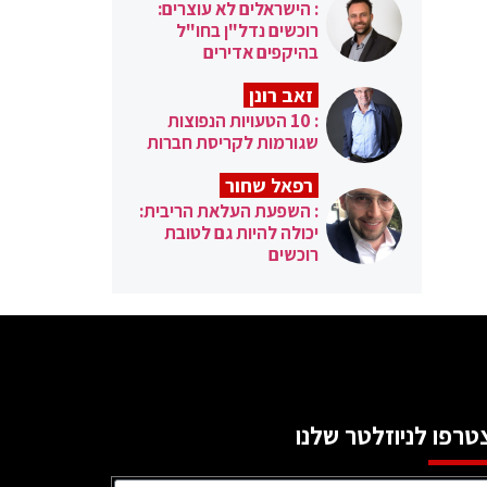
: הישראלים לא עוצרים:
רוכשים נדל"ן בחו"ל
בהיקפים אדירים
זאב רונן
: 10 הטעויות הנפוצות
שגורמות לקריסת חברות
רפאל שחור
: השפעת העלאת הריבית:
יכולה להיות גם לטובת
רוכשים
טרפו לניוזלטר שלנו