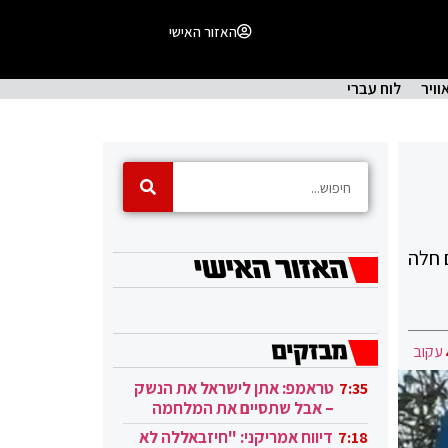
האזור האישי
וויר
לוח עברי
 חלה
עקוב
טראמפ: אתן לישראל את הנשק
7:35
– אבל שתסיים את המלחמה
בעזה
דיווח אמריקני: "חיזבאללה לא
7:18