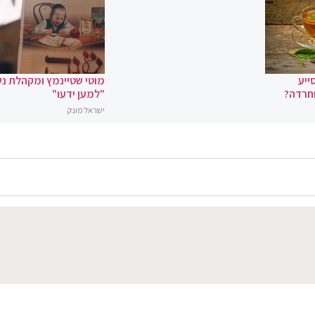
ייע
מוטי שטיינמץ ומקהלת נ
וחרדה?
"למען ידעו"
ישראל מונק