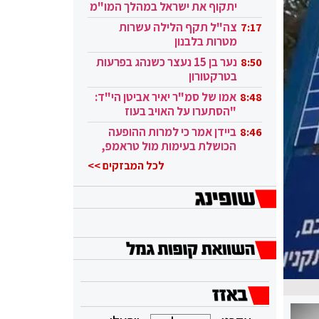
יתקוף את ישראל במהלך המו"מ
בקטאר"
צה"ל תקף הלילה עשרות
7:17
מטרות בלבנון
נער בן 15 נעצר כשנהג בפרעות
8:50
בטרקטורון
אמו של סמ"ר יאיר אביטן הי"ד:
8:48
"הסתערו על האויב בעוז
ובגבורה"
ביידן אמר כי למרות ההופעה
8:46
הכושלת בעימות מול טראמפ,
הוא ממשיך
לכל המבזקים >>