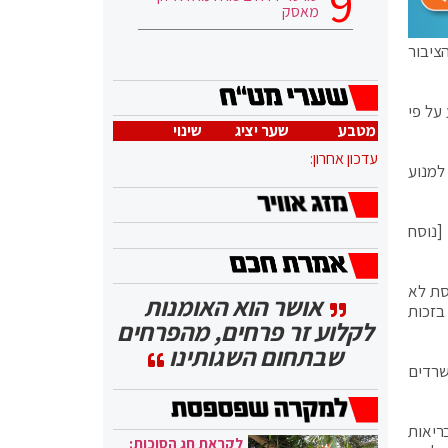
מאסק
הציבור
 (להלן: הפקודה) מידע על פי
מטבע
שער יציג
שינוי
עדכון אחרון:
ין בצו זה כדי למנוע
יף 26(2) לחוק בתי המשפט [נוסח
סת לא
אושר הוא האומנות
בזכות
לקלוע זר פרחים, מהפרחים
שבתחום השגותינו
שרדים
ריאות
לקראת חג הסוכות: