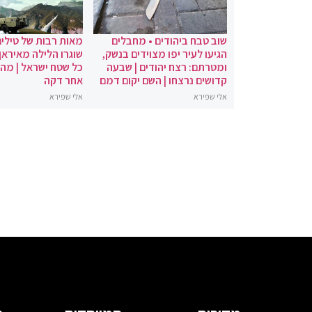
שוב טבח ביהודים • מחבלים
מאות רבות של טילים
הגיעו לעיר יפו מצוידים בנשק,
שוגרו הלילה מאיראן 
ומטרתם: רצח יהודים | שבעה
כל שטח ישראל | מה
קדושים נרצחו | השם יקום דמם
אחר דקה
אלי שפירא
אלי שפירא