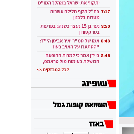
יתקוף את ישראל במהלך המו"מ
בקטאר"
צה"ל תקף הלילה עשרות
7:17
מטרות בלבנון
נער בן 15 נעצר כשנהג בפרעות
8:50
בטרקטורון
אמו של סמ"ר יאיר אביטן הי"ד:
8:48
"הסתערו על האויב בעוז
ובגבורה"
ביידן אמר כי למרות ההופעה
8:46
הכושלת בעימות מול טראמפ,
הוא ממשיך
לכל המבזקים >>