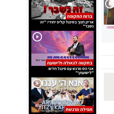
ברוח התקופה
אריק חנוך בסינגל קליפ יחודי: "זה
נשבר"
שמה:
בתקווה לגאולה ולישועה
אבי הס מרגש עם סינגל חדש:
"לישועתך"
תפילה מרגשת