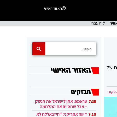
האזור האישי
וויר
לוח עברי
ם של
עקוב
טראמפ: אתן לישראל את הנשק
7:35
– אבל שתסיים את המלחמה
בעזה
דיווח אמריקני: "חיזבאללה לא
7:18