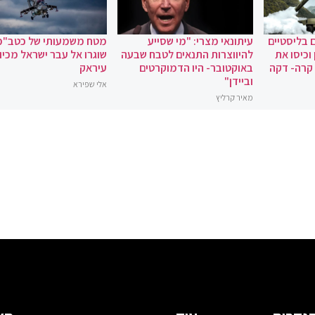
 בליסטיים
עיתונאי מצרי: "מי שסייע
מטח משמעותי של כטב"מ
וכיסו את
להיווצרות התנאים לטבח שבעה
שוגרו אל עבר ישראל מכיוו
 קרה- דקה
באוקטובר- היו הדמוקרטים
עיראק
וביידן"
אלי שפירא
מאיר קרליץ