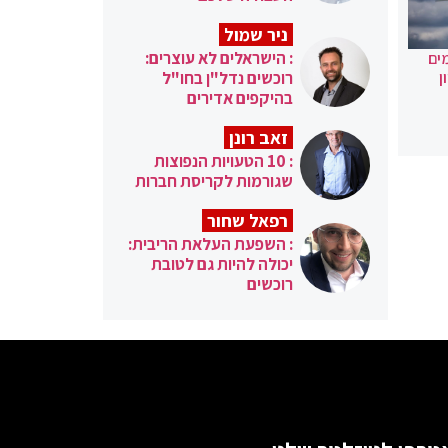
ניר שמול
: הישראלים לא עוצרים:
ים
רוכשים נדל"ן בחו"ל
ן
בהיקפים אדירים
זאב רונן
: 10 הטעויות הנפוצות
שגורמות לקריסת חברות
רפאל שחור
: השפעת העלאת הריבית:
יכולה להיות גם לטובת
רוכשים