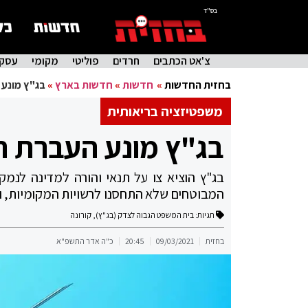
בס"ד
צ'אט הכתבים
חרדים
פוליטי
מקומי
עסקי
בחזית החדשות
»
חדשות
»
חדשות בארץ
»
בג"ץ מונע
משפטיזציה בריאותית
בג"ץ מונע העברת ה
בג"ץ הוציא צו על תנאי והורה למדינה לנ
המבוטחים שלא התחסנו לרשויות המקומיות, ול
תגיות:
בית המשפט הגבוה לצדק (בג"ץ)
,
קורונה
בחזית
09/03/2021
20:45
כ"ה אדר התשפ"א