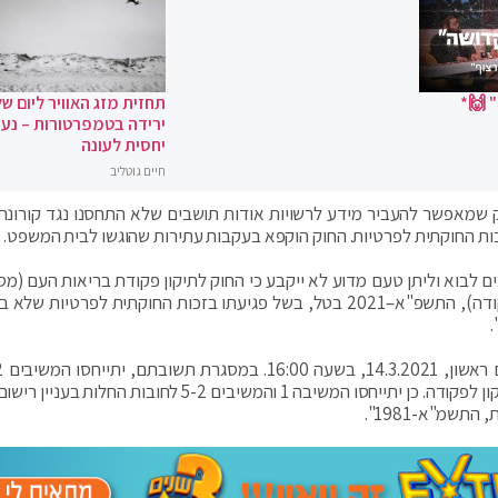
 🙌*
תחזית מזג האוויר ליום של
ירידה בטמפרטורות – נעי
יחסית לעונה
חיים גוטליב
וק שמאפשר להעביר מידע לרשויות אודות תושבים שלא התחסנו נגד קורונה,
ות החוקתית לפרטיות. החוק הוקפא בעקבות עתירות שהוגשו לבית המשפט.
הוראת שעה – נגיף הקורונה החדש) (להלן: התיקון לפקודה), התשפ"א–2021 בטל, בשל פגיעתו בזכות החוקתית לפרטי
.
לשאלת תחולתו של סעיף 38 לחוק יסוד: הכנסת על התיקון לפקודה. כן יתייחסו המשיבה 1 והמשיבים 5-2 לחובות 
תשמ"א-1981".