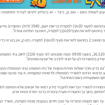
שובה מטעמן לשאלה האם – ואם כן, כיצד – יש ביכולתן לתרום לעידוד התחסנות 
"ניתן בזה צו ביניים המורה למשיב 2 להימנע מלדרוש בהתאם לסעיף 20ט(י) לפקודת בריאות העם, 1940
"יובהר כי אין בצו הביניים כדי למנוע גיבוש הנחיות מטעם המשיב 2 בהתאם להוראות סעיף 20ט(ה) לפקודה. כמו כן, א
"הדיון בהתנגדות לצו על-תנאי יתקיים ביום שלישי, 16.3.2021, בשעה 09:00. מכוח סמכותנו לפי סע
 "גם בדיון וחרף שאלות חוזרות ונשנות של בית המשפט נציגי הממשלה והכנ
רפואי הרגיש למשרדי הממשלה ולרשויות המקומיות. זו עוד פגיעה קשה 
שחקה משמעותית בשנה האחרונה".
 המתירה למשרד הבריאות להעביר מידע רפואי של אנשים שלא התחסנו למ
תחסן. בתוך כך התעוררה סערה ציבורית בדבר הפרת זכויות אדם.
 עד תום תקופת ההכרזה על מצב חירום בעקבות מגפת הקורונה, משרד הב