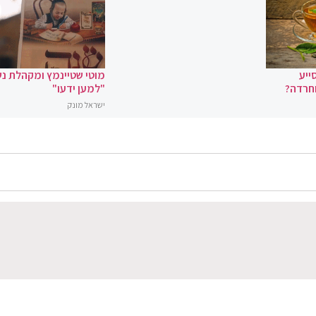
ייע
מוטי שטיינמץ ומקהלת נ
וחרדה?
"למען ידעו"
ישראל מונק