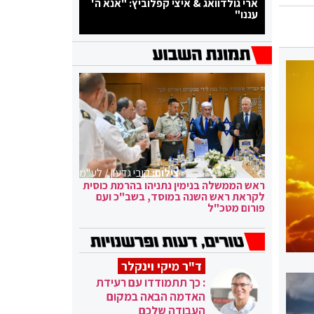
ארי גולדוואג & איצי קפלוביץ: "אנא ה'
עננו"
צילום:
קובי גדעון / לע"מ
ראש הממשלה בנימין נתניהו בהרמת כוסית
לקראת ראש השנה במוסד, בשב"כ ועם
פורום מטכ"ל
ד"ר מיקי וינקלר
: כך תתמודדו עם רעידת
האדמה הבאה במקום
העבודה שלכם