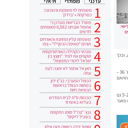
עדכני
ויראלי
פופולרי
משפחת לוי משפצת והשכונה
כמרקחה • 'ברדק'
משרד הבריאות מעדכן כי
ישי:
אתמול אובחנו 6,562 מאומתים
חדשים
ם
משפחת קליין מחתנת והאורחים
תוהים "מאיפה הכסף?!" • צפו
מנהיגי הקהילה האורתודוקסית
 ובכך
תוקפים את לפיד: "חוצץ בין
ישראל ליהודי התפוצות"
חאן אל אחמר לא יפונה לעת
בהחלטה נכתב כי "ניתן בזה צו על-תנאי המורה למשיבים לבוא וליתן טעם מדוע לא ייקבע כי החוק לתיקון פקודת בריאות העם (מס' 36 –
עתה
ות שלא בהתאם
הכותל המערבי: בג"ץ ידון
במתווה הכותל בראשות
הנשיאה חיות
"המשיבים יגישו את תצהירי התשובה מטעמם עד ליום ראשון, 14.3.2021, בשעה 16:00. במסגרת תשובתם, יתייחסו המשיבים 5-2 גם
הכנסת ס"ת לבית המדרש
החלות בעניין רישום מאגר
בעלזא באשדוד
גנץ: "צה"ל סופג התקפות
בשביל לייקים"
טוויטר ירדה בשוויה מאז אילון