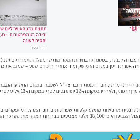
 🙌*
תחזית מזג האוויר ליום של
ירידה בטמפרטורות – נעי
יחסית לעונה
חיים גוטליב
עבודה לכנסת, במסגרת הבחירות המקדימות שהמפלגה קיימה היום (שני). 
רה אפרת רייטן במקום החמישי, ומיד אחריה ח"כ רם שפע – שעזב את כחו
י יהיה נחמן שי, חבר הכנסת ודובר צה"ל לשעבר. במקום התשיעי הוצבה
היום אינטרנטית או באחת מתשע קלפיות שפרוסות ברחבי הארץ. המתפקדים בחר
חמישה לשבעה מועמדים מבין 62 המתמודדים. בסך הכול הצביעו היום 18,106 אלפי מצביעים בבחירות המקדימות 