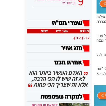
ברשת 'יש'
מפלגה
נבחרת
מטבע
שער יציג
שינוי
ל אחד
עדכון אחרון:
 נבנה
ם לכל
בתוך כך, שרת החוץ לשעבר ציפי לבני, שחוזרה על ידי כמה מפלגות, הודיעה כאמור הערב כי לא תתמודד בבחירות לכנסת ה-24. "אני
האדם העשיר ביותר הוא
כן לא
לא זה שיש לו הכי הרבה,
אלא זה שצריך הכי פחות
לקראת חג הסוכות: