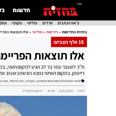
בס"ד
צ'אט הכתבים
חרדים
פוליטי
מקומי
עסקי
בחזית החדשות
»
חדשות
»
פוליטי
»
אלו תוצאות הפריי
18 אלף הצביעו
אלו תוצאות הפריימ
ח"כ לשעבר עמר בר לב הגיע למקום השני, במק
רייטמן. במקום השישי נמצא רם שפע שעזב את 
תגיות:
הבחירות לכנסת העשרים וארבע
,
העבודה
,
מרב מיכאלי
,
עמר בר
בחזית
01/02/2021
20:46
י"ט שבט התשפ"א