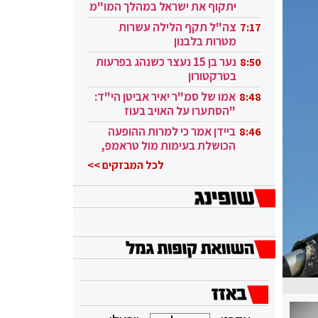
יתקוף את ישראל במהלך המו"מ
בקטאר"
צה"ל תקף הלילה עשרות
7:17
מטרות בלבנון
נער בן 15 נעצר כשנהג בפרעות
8:50
בטרקטורון
אמו של סמ"ר יאיר אביטן הי"ד:
8:48
"הסתערו על האויב בעוז
ובגבורה"
ביידן אמר כי למרות ההופעה
8:46
הכושלת בעימות מול טראמפ,
הוא ממשיך
לכל המבזקים >>