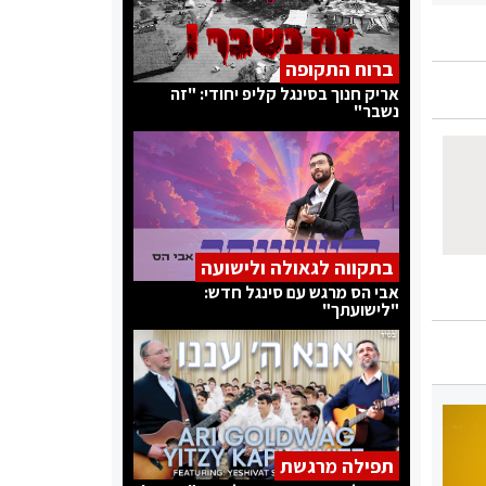
ברוח התקופה
אריק חנוך בסינגל קליפ יחודי: "זה
נשבר"
בתקווה לגאולה ולישועה
אבי הס מרגש עם סינגל חדש:
"לישועתך"
תפילה מרגשת