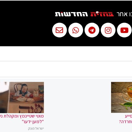
ו אחר
ייע
מוטי שטיינמץ ומקהלת נ
וחרדה?
"למען ידעו"
ישראל מונק