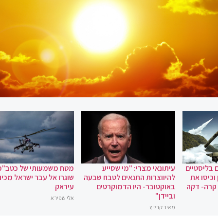
 בליסטיים
עיתונאי מצרי: "מי שסייע
מטח משמעותי של כטב"מ
וכיסו את
להיווצרות התנאים לטבח שבעה
שוגרו אל עבר ישראל מכיוו
 קרה- דקה
באוקטובר- היו הדמוקרטים
עיראק
וביידן"
אלי שפירא
מאיר קרליץ