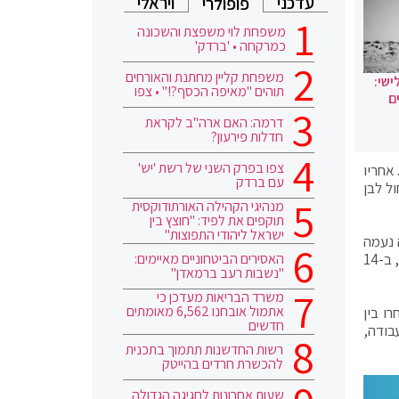
עדכני
ויראלי
פופולרי
משפחת לוי משפצת והשכונה
כמרקחה • 'ברדק'
משפחת קליין מחתנת והאורחים
ישי:
תוהים "מאיפה הכסף?!" • צפו
ם
דרמה: האם ארה"ב לקראת
חדלות פירעון?
צפו בפרק השני של רשת 'יש'
אחריו
עם ברדק
ל לבן
מנהיגי הקהילה האורתודוקסית
תוקפים את לפיד: "חוצץ בין
ישראל ליהודי התפוצות"
 נעמה
האסירים הביטחוניים מאיימים:
לזימי ובמקום העשירי יוצב גיל ביילין. במקום ה-11 ישובץ ערן חרמוני, ולאחריו במקום ה-12 יופיע נסים לסרי. במקום ה-13 אליס לסרי, ב-14
"נשבות רעב ברמאדן"
משרד הבריאות מעדכן כי
אתמול אובחנו 6,562 מאומתים
ו בין
חדשים
שערכה העבודה,
רשות החדשנות תתמוך בתכנית
להכשרת חרדים בהייטק
שעות אחרונות לחגיגה הגדולה