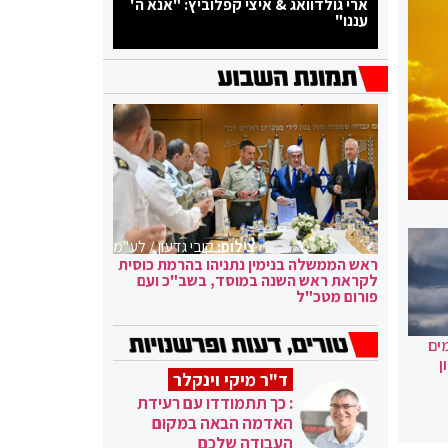
ארי גולדוואג & איצי קפלוביץ: "אנא ה'
עננו"
צילום:
קובי גדעון / לע"מ
ראש הממשלה בנימין נתניהו בהרמת כוסית
לקראת ראש השנה במוסד, בשב"כ ועם
פורום מטכ"ל
ים
ן
ד"ר מיקי וינקלר
: כך תתמודדו עם רעידת
האדמה הבאה במקום
העבודה שלכם