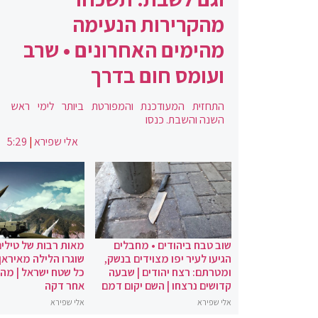
מהקרירות הנעימה
מהימים האחרונים • שרב
ועומס חום בדרך
התחזית המעודכנת והמפורטת ביותר לימי ראש
השנה והשבת. כנסו
אלי שפירא
|
5:29
שוב טבח ביהודים • מחבלים
מאות רבות של טילים
הגיעו לעיר יפו מצוידים בנשק,
שוגרו הלילה מאיראן 
ומטרתם: רצח יהודים | שבעה
כל שטח ישראל | מה
קדושים נרצחו | השם יקום דמם
אחר דקה
אלי שפירא
אלי שפירא