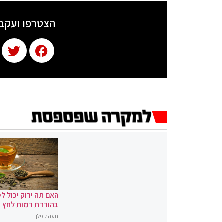
הצטרפו ועקב
האם תה ירוק יכול לס
בהורדת רמות לחץ 
נועה קפלן