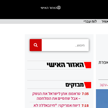
האזור האישי
וויר
לוח עברי
אפרת
עקוב
טראמפ: אתן לישראל את הנשק
7:35
– אבל שתסיים את המלחמה
בעזה
דיווח אמריקני: "חיזבאללה לא
7:18