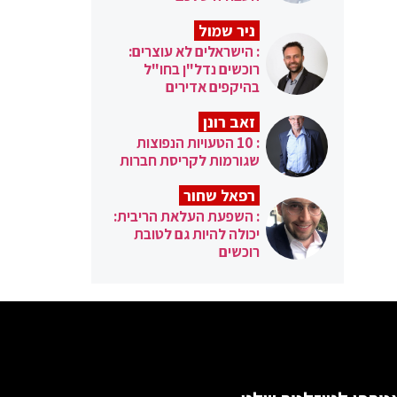
ניר שמול
: הישראלים לא עוצרים:
רוכשים נדל"ן בחו"ל
בהיקפים אדירים
זאב רונן
: 10 הטעויות הנפוצות
שגורמות לקריסת חברות
רפאל שחור
: השפעת העלאת הריבית:
יכולה להיות גם לטובת
רוכשים