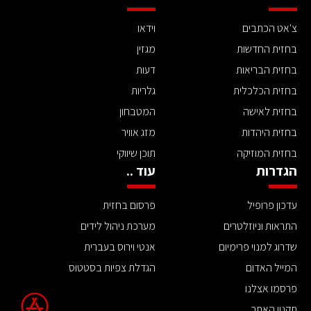
צ'אט הכתבים
וידאו
בחזית החדשות
מגזין
בחזית הבריאות
דעות
בחזית הכלכלית
גלריות
בחזית לאישה
המטבחון
בחזית היהדות
מזג אוויר
בחזית המוזיקה
תוכן שיווקי
הגדרות
עוד ..
עדכון פרופיל
פרסום בחזית
התראות וניוזלטרים
מערכת ניהול לידים
שדרוג למנוי פרימיום
אנטי וירוס בעברית
המייל האדום
הגדלת צפיות בסטטוס
פרסמו אצלנו
תקנון האתר