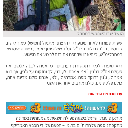
הנשק שבו השתמש המחבל
שעות ספורות לאחר פיגוע הירי הרצחני אתמול (חמישי) סמוך לישוב
קדומים, בו נרצח לוחם צה"ל סמ"ר שילה יוסף אמיר, סיפרה אימו של
המחבל ימ"ש, כי היא זו שדחפה את בנה לבצוע את הפיגוע.
היא סיפרה לכלי התקשורת הערביים, כי אמרה לבנה לנקום את
פעולת צה"ל בג'נין. "אני אמרתי לו, בני, לך ותנקום על ג'נין, אך הוא
אמר לי, ג'נין רחוקה מפה. אמרתי לו, לא, אנחנו כולנו מדינה אחת,
כולנו פלסטינים, כולנו אוהבים אחד את השני".
עוד מבחזית החדשות
איראן טוענת: ישראל ביצעה פעולה חשאית משמעותית במדינה
מתקפה נוספת על החות'ים בתימן – הפעם על ידי הצבא האמריקני