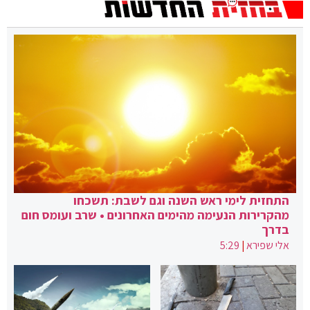
התחזית לימי ראש השנה וגם לשבת: תשכחו
מהקרירות הנעימה מהימים האחרונים • שרב ועומס חום
בדרך
אלי שפירא
|
5:29