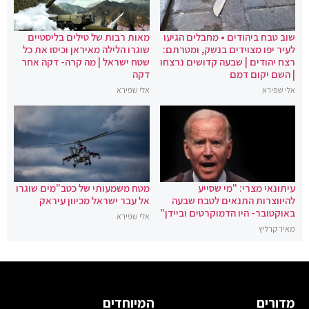
שוב טבח ביהודים • מחבלים הגיעו
מאות רבות של טילים בליסטיים
לעיר יפו מצוידים בנשק, ומטרתם:
שוגרו הלילה מאיראן וכיסו את כל
רצח יהודים | שבעה קדושים נרצחו
שטח ישראל | מה קרה- דקה אחר
| השם יקום דמם
דקה
אלי שפירא
אלי שפירא
עיתונאי מצרי: "מי שסייע
מטח משמעותי של כטב"מים שוגרו
להיווצרות התנאים לטבח שבעה
אל עבר ישראל מכיוון עיראק
באוקטובר- היו הדמוקרטים וביידן"
אלי שפירא
מאיר קרליץ
מדורים
המיוחדים