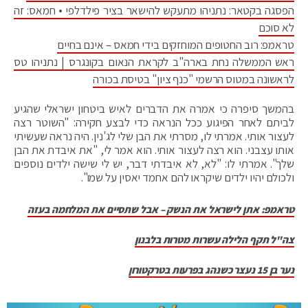
הפסגה בקטאר: נתניהו מתעקש להישאר בציר פילדלפי • חמאס: זה
לא סוכם
טראמפ: רוב החטופים המוחזקים בידי חמאס – אינם בחיים
ראש הממשלה נחת בארה"ב לקראת הנאום בקונגרס | נתניהו טס
לראשונה במטוס הרשמי "כנף ציון" בטיסת בכורה
בהמשך סיפרה כי אמרה את הדברים לאיש ביטחון ישראלי שהגיע
לביתם לאחר הפיגוע ככל הנראה כדי לבצע חקירה: "השוטר רצה
לעצור אותי. אמרתי לו, מסרתי את הבן שלי לג'נין. היה נראה שעשיתי
אותו עצבני. הוא רצה לעצור אותי. הוא אמר לי, "את איבדת את הבן
שלך". אמרתי לו: "לא, לא איבדתי דבר, יש לי שישה ילדים נוספים
ולכולם יהיו ילדים שיקראו להם אחמד יאסין על שמו".
טראמפ: אתן לישראל את הנשק – אבל שתסיים את המלחמה בעזה
צה"ל תקף הלילה עשרות מטרות בלבנון
נער בן 15 נעצר כשנהג בפרעות בטרקטורון