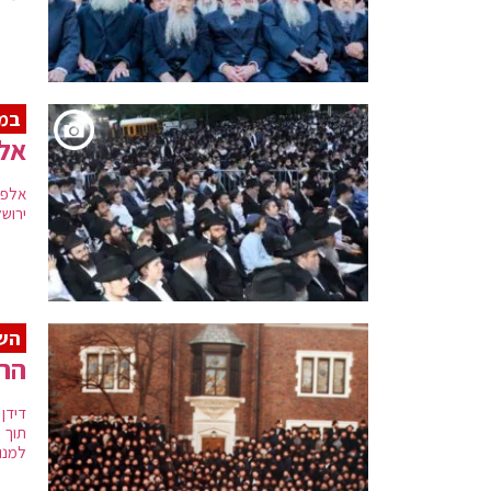
במו
אלפים מול
אלפי
ירוש
הש
הרב
תוך 
למנות