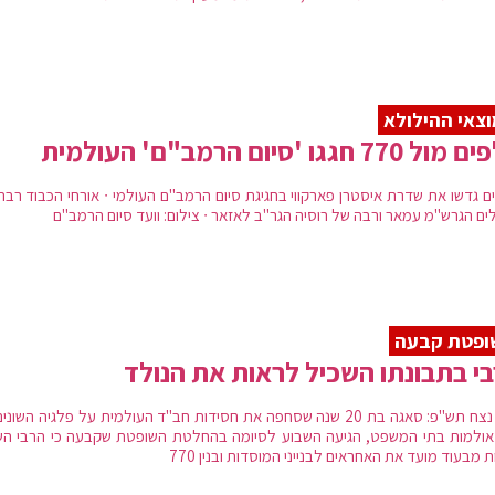
צאי ההילולא
 770 חגגו 'סיום הרמב"ם' העולמית
ם גדשו את שדרת איסטרן פארקווי בחגיגת סיום הרמב"ם העולמי ∙ אורחי הכבוד רבה
לים הגרש"מ עמאר ורבה של רוסיה הגר"ב לאזאר ∙ צילום: וועד סיום הרמב"ם
ופטת קבעה
י בתבונתו השכיל לראות את הנולד
דידן נצח תש"פ: סאגה בת 20 שנה שסחפה את חסידות חב"ד העולמית על פלגיה השונ
אולמות בתי המשפט, הגיעה השבוע לסיומה בהחלטת השופטת שקבעה כי הרבי הש
 מבעוד מועד את האחראים לבנייני המוסדות ובנין 770