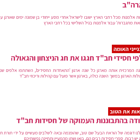
רה"ב
קמפוס מרכז חב"ד העולמי מורכב כיום משרשרת בניינים מחוברים: הבניין המקורי מספר 770, ש
ת חב"ד, ושלושה בניינים משמאלו (788-784) המאכלסים משרדים בקומות העליונות, וכן את בית הכנסת ואולם הישיבה ה
צר בין שלושת הבניינים.
ת אלמנות מכל רחבי הארץ ישובו לישראל אחרי מסע ייחודי בן שמונה ימים שאורגן על
אות מתגברות' עבור אלמנות בגיל השלישי בכל רחבי הארץ
ייני האומה
י חסידי חב"ד חגגו את חג הניצחון והגאולה
גה המרכזית אותה מארגן כל שנה ארגון 'התאחדות החסידים', השתתפו אלפים שנה
לות הארגון במשך השנה כולה, בארגון אשר פועל עם קהילות וריכוזי חב"ד
ות את הטוב
דה בהתבוננות העמוקה של חסידות חב"ד
לנו דוגמה של הוראת הבעל שם טוב, שהופנמה ובאה לשלבים מעשיים על ידי תורת חב
יש רבות. ספרי חסידות רבים הם, בואו ושתו מהמעיין ותחיינה נפשותיכם