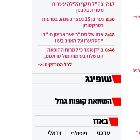
בקטאר"
צה"ל תקף הלילה עשרות
7:17
ני בניינים מימינו (760–766) המאכלסים את
מטרות בלבנון
מרכזיים
 ידי
נער בן 15 נעצר כשנהג בפרעות
8:50
בטרקטורון
אמו של סמ"ר יאיר אביטן הי"ד:
8:48
"הסתערו על האויב בעוז
ובגבורה"
ביידן אמר כי למרות ההופעה
8:46
הכושלת בעימות מול טראמפ,
הוא ממשיך
לכל המבזקים >>
נים
עדכני
ויראלי
פופולרי
"ד.