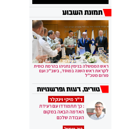
צילום:
קובי גדעון / לע"מ
ראש הממשלה בנימין נתניהו בהרמת כוסית
לקראת ראש השנה במוסד, בשב"כ ועם
פורום מטכ"ל
ד"ר מיקי וינקלר
: כך תתמודדו עם רעידת
האדמה הבאה במקום
העבודה שלכם
ניר שמול