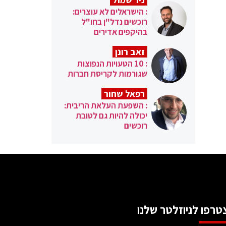
: הישראלים לא עוצרים:
רוכשים נדל"ן בחו"ל
בהיקפים אדירים
זאב רונן
: 10 הטעויות הנפוצות
שגורמות לקריסת חברות
רפאל שחור
: השפעת העלאת הריבית:
יכולה להיות גם לטובת
רוכשים
טרפו לניוזלטר שלנו