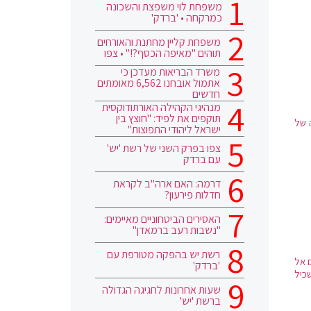
משפחת לוי משפצת והשכונה
כמרקחה • 'ברדק'
משפחת קליין מחתנת והאורחים
תוהים "מאיפה הכסף?!" • צפו
משרד הבריאות מעדכן כי
אתמול אובחנו 6,562 מאומתים
חדשים
מנהיגי הקהילה האורתודוקסית
תוקפים את לפיד: "חוצץ בין
 של
ישראל ליהודי התפוצות"
צפו בפרק השני של רשת 'יש'
עם ברדק
דרמה: האם ארה"ב לקראת
חדלות פירעון?
האסירים הביטחוניים מאיימים:
"נשבות רעב ברמאדן"
רשת יש בהפקה מטורפת עם
ים אל
'ברדק'
כיל
שעות אחרונות לחגיגה הגדולה
ברשת 'יש'