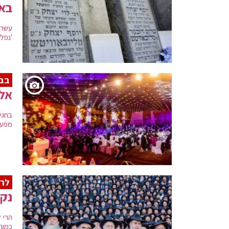
בא
ספריי
בקומת המרתף והקומה הראשונה של בניינים אלו, ואת הח
עשרו
'נפל
מקור:
ויקיפדיה
בבנ
אלפ
בחגי
מפעו
לרא
נקו
הרי 
כמוה 