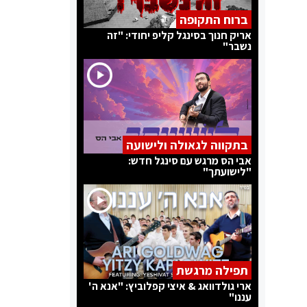
ברוח התקופה
אריק חנוך בסינגל קליפ יחודי: "זה
נשבר"
בתקווה לגאולה ולישועה
אבי הס מרגש עם סינגל חדש:
"לישועתך"
תפילה מרגשת
ארי גולדוואג & איצי קפלוביץ: "אנא ה'
עננו"