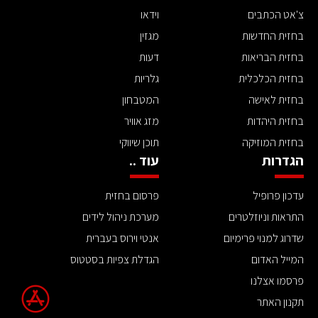
צ'אט הכתבים
וידאו
בחזית החדשות
מגזין
בחזית הבריאות
דעות
בחזית הכלכלית
גלריות
בחזית לאישה
המטבחון
בחזית היהדות
מזג אוויר
בחזית המוזיקה
תוכן שיווקי
הגדרות
עוד ..
עדכון פרופיל
פרסום בחזית
התראות וניוזלטרים
מערכת ניהול לידים
שדרוג למנוי פרימיום
אנטי וירוס בעברית
המייל האדום
הגדלת צפיות בסטטוס
פרסמו אצלנו
תקנון האתר