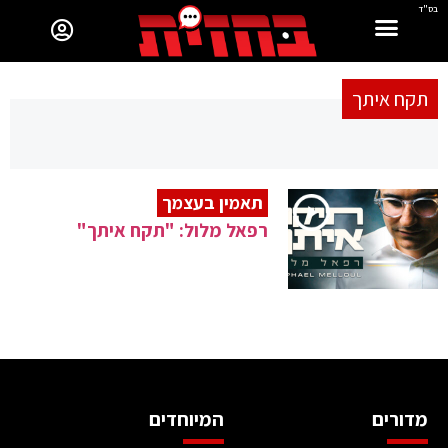
בס"ד
תקח איתך
תאמין בעצמך
רפאל מלול: "תקח איתך"
מדורים
המיוחדים