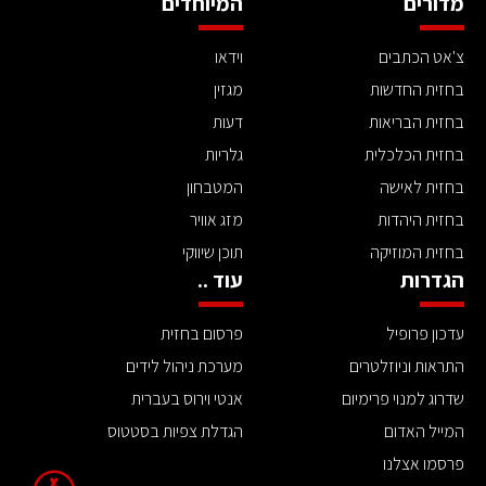
מדורים
המיוחדים
צ'אט הכתבים
וידאו
בחזית החדשות
מגזין
בחזית הבריאות
דעות
בחזית הכלכלית
גלריות
בחזית לאישה
המטבחון
בחזית היהדות
מזג אוויר
בחזית המוזיקה
תוכן שיווקי
הגדרות
עוד ..
עדכון פרופיל
פרסום בחזית
התראות וניוזלטרים
מערכת ניהול לידים
שדרוג למנוי פרימיום
אנטי וירוס בעברית
המייל האדום
הגדלת צפיות בסטטוס
פרסמו אצלנו