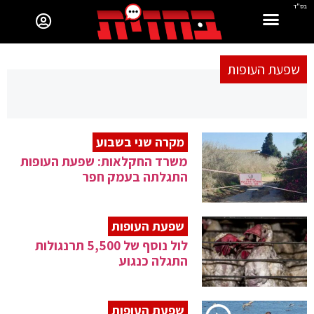
בס"ד
שפעת העופות
מקרה שני בשבוע
משרד החקלאות: שפעת העופות
התגלתה בעמק חפר
שפעת העופות
לול נוסף של 5,500 תרנגולות
התגלה כנגוע
שפעת העופות