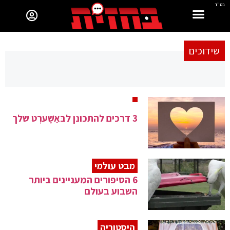
בס"ד
שידוכים
3 דרכים להתכונן לבּאַשֶׁערְט שלך
מבט עולמי
6 הסיפורים המעניינים ביותר
השבוע בעולם
היסטוריה