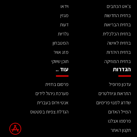
צ'אט הכתבים
וידאו
בחזית החדשות
מגזין
בחזית הבריאות
דעות
בחזית הכלכלית
גלריות
בחזית לאישה
המטבחון
בחזית היהדות
מזג אוויר
בחזית המוזיקה
תוכן שיווקי
הגדרות
עוד ..
עדכון פרופיל
פרסום בחזית
התראות וניוזלטרים
מערכת ניהול לידים
שדרוג למנוי פרימיום
אנטי וירוס בעברית
המייל האדום
הגדלת צפיות בסטטוס
פרסמו אצלנו
תקנון האתר