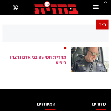
בס"ד
רצח
מחריד: חמישה בני אדם נרצחו
ביפיע
מדורים
המיוחדים