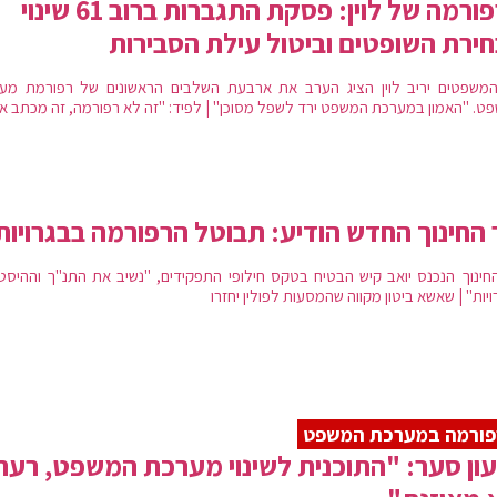
הרפורמה של לוין: פסקת התגברות ברוב 61 שינוי
ירת השופטים וביטול עילת הסבירות
משפטים יריב לוין הציג הערב את ארבעת השלבים הראשונים של רפורמת מע
ט. "האמון במערכת המשפט ירד לשפל מסוכן" | לפיד: "זה לא רפורמה, זה מכתב אי
החינוך החדש הודיע: תבוטל הרפורמה בבגרויות
חינוך הנכנס יואב קיש הבטיח בטקס חילופי התפקידים, "נשיב את התנ"ך וההיסטו
יות" | שאשא ביטון מקווה שהמסעות לפולין יחזרו
פורמה במערכת המשפט
ון סער: "התוכנית לשינוי מערכת המשפט, רעה