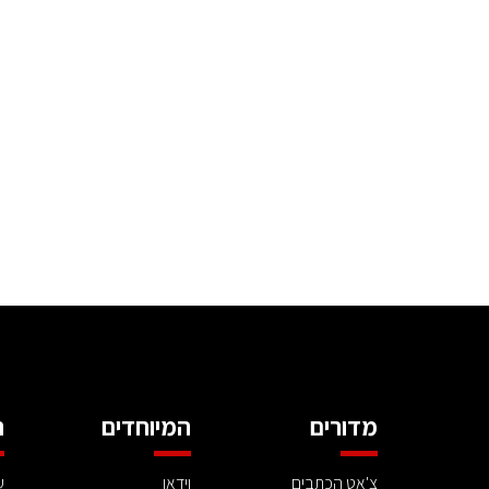
מדורים
המיוחדים
ה
צ'אט הכתבים
וידאו
ע