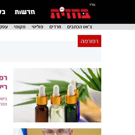
בס"ד
צ'אט הכתבים
חרדים
פוליטי
מקומי
עסקי
רפורמה
רפו
ריש
ממחל