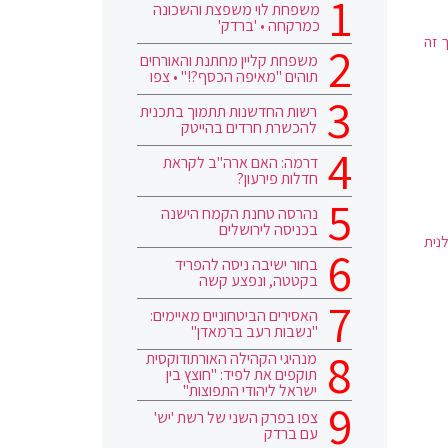
משפחת לוי משפצת והשכונה
כמרקחה • 'ברדק'
 זה
משפחת קליין מחתנת והאורחים
תוהים "מאיפה הכסף?!" • צפו
רשות החדשנות תתמוך בתכנית
להכשרת חרדים בהייטק
דרמה: האם ארה"ב לקראת
חדלות פירעון?
נהרסה טחנת הקמח הישנה
בכניסה לירושלים
נית
בחור ישיבה ניסה להפריד
בקטטה, ונפצע קשה
האסירים הביטחוניים מאיימים:
"נשבות רעב ברמאדן"
מנהיגי הקהילה האורתודוקסית
תוקפים את לפיד: "חוצץ בין
ישראל ליהודי התפוצות"
צפו בפרק השני של רשת 'יש'
עם ברדק