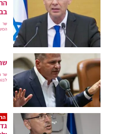
בבח
שר ה
המשפ
שר 
שר ה
לבגרו
הר
גדע