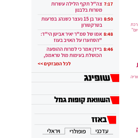
בקטאר"
צה"ל תקף הלילה עשרות
7:17
מטרות בלבנון
נער בן 15 נעצר כשנהג בפרעות
8:50
רכת
בטרקטורון
ום"
אמו של סמ"ר יאיר אביטן הי"ד:
8:48
"הסתערו על האויב בעוז
ובגבורה"
ביידן אמר כי למרות ההופעה
8:46
הכושלת בעימות מול טראמפ,
הוא ממשיך
לכל המבזקים >>
ריה
עדכני
ויראלי
פופולרי