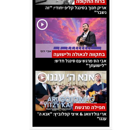
ברוח התקופה
אריק חנוך בסינגל קליפ יחודי: "זה
נשבר"
בתקווה לגאולה ולישועה
אבי הס מרגש עם סינגל חדש:
"לישועתך"
תפילה מרגשת
ארי גולדוואג & איצי קפלוביץ: "אנא ה'
עננו"