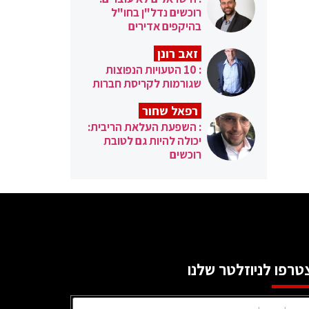
רוכשים נדל"ן בחו"ל
בהיקפים אדירים
זאב רונן
: 10 הטעויות הנפוצות
שגורמות לקריסת חברות
רפאל שחור
: השפעת העלאת הריבית:
יכולה להיות גם לטובת
רוכשים
טרפו לניוזלטר שלנו