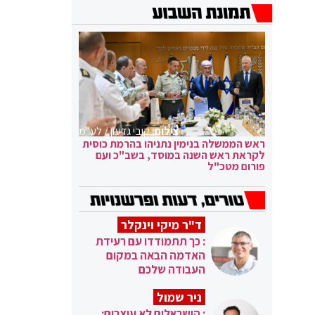
צילום:
קובי גדעון / לע"מ
ראש הממשלה בנימין נתניהו בהרמת כוסית
לקראת ראש השנה במוסד, בשב"כ ועם
פורום מטכ"ל
ד"ר מיקי וינקלר
: כך תתמודדו עם רעידת
האדמה הבאה במקום
העבודה שלכם
ניר שמול
: הישראלים לא עוצרים: