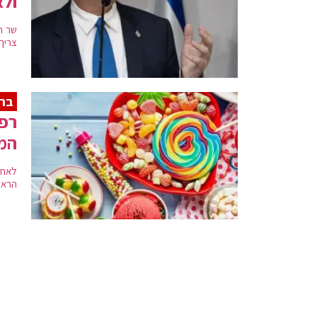
ולא
שר ה
צריך
ברי
רפו
המ
לאחר
הראש