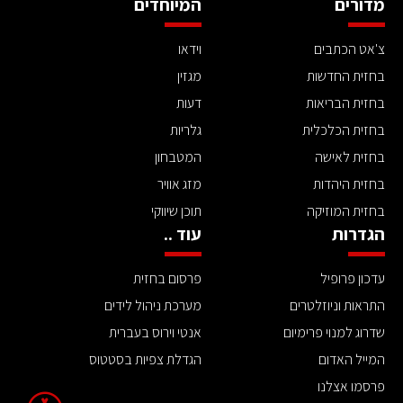
מדורים
המיוחדים
צ'אט הכתבים
וידאו
בחזית החדשות
מגזין
בחזית הבריאות
דעות
בחזית הכלכלית
גלריות
בחזית לאישה
המטבחון
בחזית היהדות
מזג אוויר
בחזית המוזיקה
תוכן שיווקי
הגדרות
עוד ..
עדכון פרופיל
פרסום בחזית
התראות וניוזלטרים
מערכת ניהול לידים
שדרוג למנוי פרימיום
אנטי וירוס בעברית
המייל האדום
הגדלת צפיות בסטטוס
פרסמו אצלנו