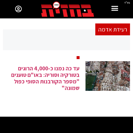
בס"ד
רעידת אדמה
עד כה נמנו כ-4,000 הרוגים
בטורקיה וסוריה: באו"ם טוענים
"מספר הקורבנות הסופי כפול
שמונה"