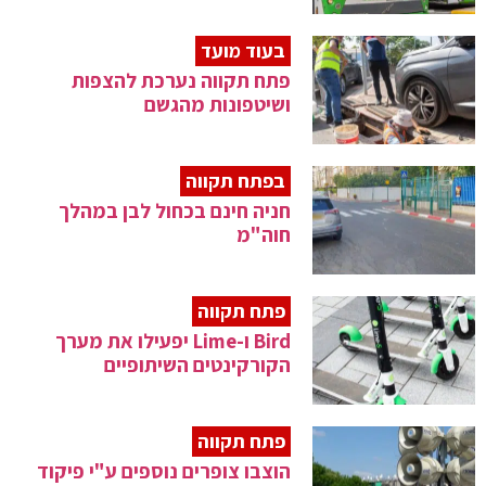
בעוד מועד
פתח תקווה נערכת להצפות
ושיטפונות מהגשם
בפתח תקווה
חניה חינם בכחול לבן במהלך
חוה"מ
פתח תקווה
Bird ו-Lime יפעילו את מערך
הקורקינטים השיתופיים
פתח תקווה
הוצבו צופרים נוספים ע"י פיקוד