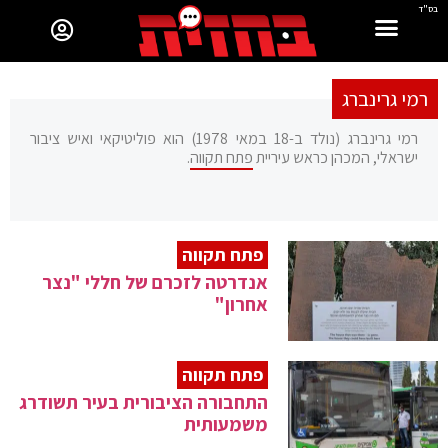
בס"ד
רמי גרינברג
רמי גרינברג (נולד ב-18 במאי 1978) הוא פוליטיקאי ואיש ציבור
ישראלי, המכהן כראש עיריית
פתח תקווה
.
פתח תקווה
אנדרטה לזכרם של חללי "נצר
אחרון"
פתח תקווה
התחבורה הציבורית בעיר תשודרג
משמעותית