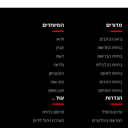
מדורים
המיוחדים
צ'אט הכתבים
וידאו
בחזית החדשות
מגזין
בחזית הבריאות
דעות
בחזית הכלכלית
גלריות
בחזית לאישה
המטבחון
בחזית היהדות
מזג אוויר
בחזית המוזיקה
תוכן שיווקי
הגדרות
עוד ..
עדכון פרופיל
פרסום בחזית
התראות וניוזלטרים
מערכת ניהול לידים