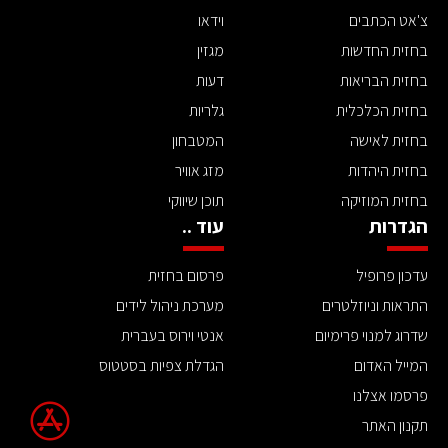
צ'אט הכתבים
וידאו
בחזית החדשות
מגזין
בחזית הבריאות
דעות
בחזית הכלכלית
גלריות
בחזית לאישה
המטבחון
בחזית היהדות
מזג אוויר
בחזית המוזיקה
תוכן שיווקי
הגדרות
עוד ..
עדכון פרופיל
פרסום בחזית
התראות וניוזלטרים
מערכת ניהול לידים
שדרוג למנוי פרימיום
אנטי וירוס בעברית
המייל האדום
הגדלת צפיות בסטטוס
פרסמו אצלנו
תקנון האתר