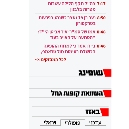
בקטאר"
צה"ל תקף הלילה עשרות
7:17
מטרות בלבנון
נער בן 15 נעצר כשנהג בפרעות
8:50
בטרקטורון
אמו של סמ"ר יאיר אביטן הי"ד:
8:48
"הסתערו על האויב בעוז
ובגבורה"
ביידן אמר כי למרות ההופעה
8:46
הכושלת בעימות מול טראמפ,
הוא ממשיך
לכל המבזקים >>
עדכני
ויראלי
פופולרי