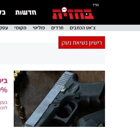
בס"ד
צ'אט הכתבים
חרדים
פוליטי
מקומי
עסקי
רישיון נשיאת נשק
30% ביחס למ
בעקב
לזכו