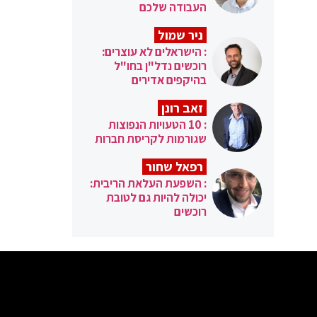
העבודה שלכם
ניר שמול
: הישראלים לא עוצרים:
רוכשים נדל"ן בחו"ל
בהיקפים אדירים
זאב רונן
: 10 הטעויות הנפוצות
שגורמות לקריסת חברות
רפאל שחור
: השפעת העלאת הריבית:
יכולה להיות גם לטובת
רוכשים