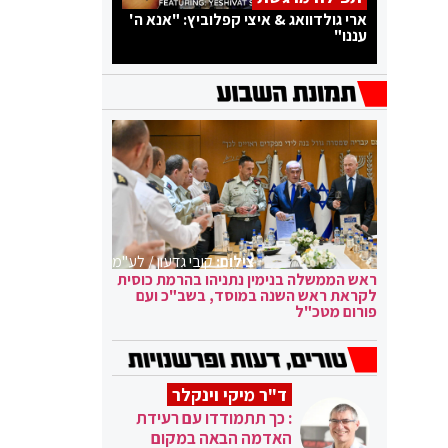
ארי גולדוואג & איצי קפלוביץ: "אנא ה'
עננו"
צילום:
קובי גדעון / לע"מ
ראש הממשלה בנימין נתניהו בהרמת כוסית
לקראת ראש השנה במוסד, בשב"כ ועם
פורום מטכ"ל
ד"ר מיקי וינקלר
: כך תתמודדו עם רעידת
האדמה הבאה במקום