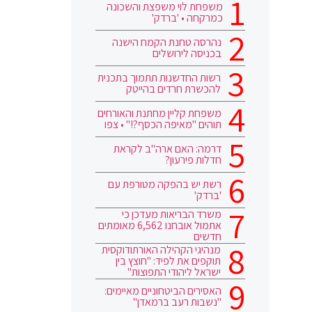
משפחת לוי משפצת והשכונה
כמרקחה • 'ברדק'
נהרסה טחנת הקמח הישנה
בכניסה לירושלים
רשות החדשנות תתמוך בתכנית
להכשרת חרדים בהייטק
משפחת קליין מחתנת והאורחים
תוהים "מאיפה הכסף?!" • צפו
דרמה: האם ארה"ב לקראת
חדלות פירעון?
רשת יש בהפקה מטורפת עם
'ברדק'
משרד הבריאות מעדכן כי
אתמול אובחנו 6,562 מאומתים
חדשים
מנהיגי הקהילה האורתודוקסית
תוקפים את לפיד: "חוצץ בין
ישראל ליהודי התפוצות"
האסירים הביטחוניים מאיימים:
"נשבות רעב ברמאדן"