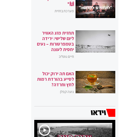
🙌*
מערכת בחזית
תחזית מזג האוויר
ליום שלישי: ירידה
בטמפרטורות – נעים
יחסית לעונה
חיים גוטליב
האם תה ירוק יכול
לסייע בהורדת רמות
לחץ וחרדה?
נועה קפלן