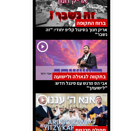
ברוח התקופה
אריק חנוך בסינגל קליפ יחודי: "זה
נשבר"
בתקווה לגאולה ולישועה
אבי הס מרגש עם סינגל חדש:
"לישועתך"
תפילה מרגשת