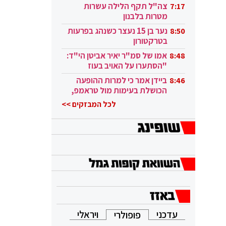
בקטאר"
צה"ל תקף הלילה עשרות
7:17
מטרות בלבנון
נער בן 15 נעצר כשנהג בפרעות
8:50
בטרקטורון
אמו של סמ"ר יאיר אביטן הי"ד:
8:48
"הסתערו על האויב בעוז
ובגבורה"
ביידן אמר כי למרות ההופעה
8:46
הכושלת בעימות מול טראמפ,
הוא ממשיך
לכל המבזקים >>
עדכני
ויראלי
פופולרי