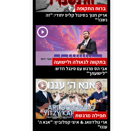
ברוח התקופה
אריק חנוך בסינגל קליפ יחודי: "זה
נשבר"
בתקווה לגאולה ולישועה
אבי הס מרגש עם סינגל חדש:
"לישועתך"
תפילה מרגשת
ארי גולדוואג & איצי קפלוביץ: "אנא ה'
עננו"