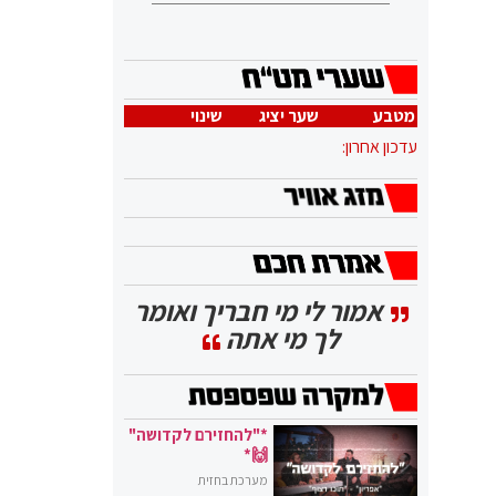
מטבע
שער יציג
שינוי
עדכון אחרון:
אמור לי מי חבריך ואומר
לך מי אתה
*"להחזירם לקדושה"
🙌*
מערכת בחזית