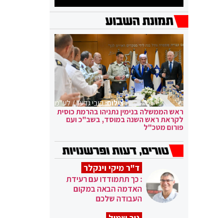
צילום:
קובי גדעון / לע"מ
ראש הממשלה בנימין נתניהו בהרמת כוסית
לקראת ראש השנה במוסד, בשב"כ ועם
פורום מטכ"ל
ד"ר מיקי וינקלר
: כך תתמודדו עם רעידת
האדמה הבאה במקום
העבודה שלכם
ניר שמול