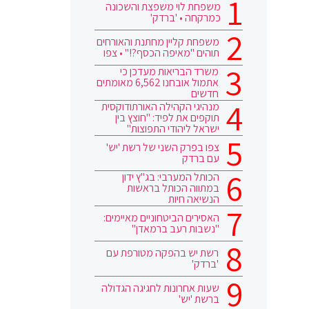
משפחת לוי משפצת והשכונה
כמרקחה • 'ברדק'
משפחת קליין מחתנת והאורחים
תוהים "מאיפה הכסף?!" • צפו
משרד הבריאות מעדכן כי
אתמול אובחנו 6,562 מאומתים
חדשים
מנהיגי הקהילה האורתודוקסית
תוקפים את לפיד: "חוצץ בין
ישראל ליהודי התפוצות"
צפו בפרק השני של רשת 'יש'
עם ברדק
הכותל המערבי: בג"ץ ידון
במתווה הכותל בראשות
הנשיאה חיות
האסירים הביטחוניים מאיימים:
"נשבות רעב ברמאדן"
רשת יש בהפקה מטורפת עם
'ברדק'
שעות אחרונות לחגיגה הגדולה
ברשת 'יש'