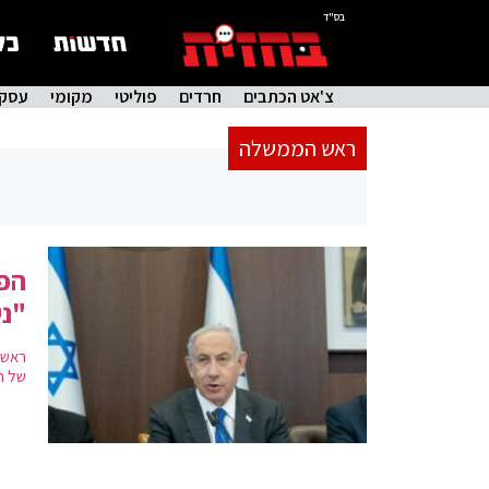
בס"ד
צ'אט הכתבים
חרדים
פוליטי
מקומי
עסקי
ראש הממשלה
הפי
"ני
ראשי
של ר