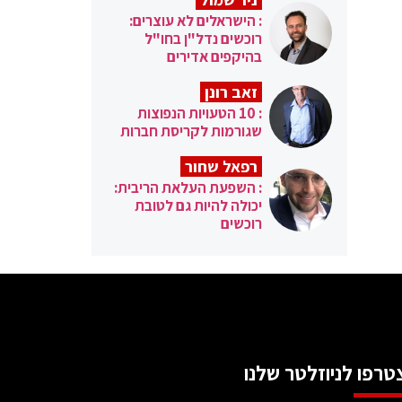
: הישראלים לא עוצרים:
רוכשים נדל"ן בחו"ל
בהיקפים אדירים
זאב רונן
: 10 הטעויות הנפוצות
שגורמות לקריסת חברות
רפאל שחור
: השפעת העלאת הריבית:
יכולה להיות גם לטובת
רוכשים
טרפו לניוזלטר שלנו