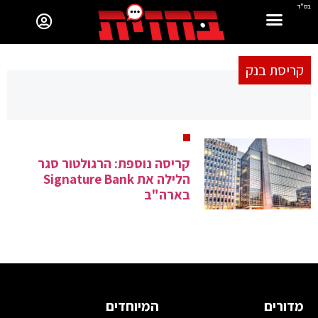
בס"ד
קריסת בנק
קריסה נוספת: הרגולטור סגר
הלילה את Signature Bank
בארה"ב
מדורים
המיוחדים