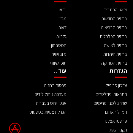
צ'אט הכתבים
וידאו
בחזית החדשות
מגזין
בחזית הבריאות
דעות
בחזית הכלכלית
גלריות
בחזית לאישה
המטבחון
בחזית היהדות
מזג אוויר
בחזית המוזיקה
תוכן שיווקי
הגדרות
עוד ..
עדכון פרופיל
פרסום בחזית
התראות וניוזלטרים
מערכת ניהול לידים
שדרוג למנוי פרימיום
אנטי וירוס בעברית
המייל האדום
הגדלת צפיות בסטטוס
פרסמו אצלנו
תקנון האתר