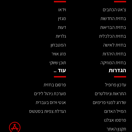
צ'אט הכתבים
וידאו
בחזית החדשות
מגזין
בחזית הבריאות
דעות
בחזית הכלכלית
גלריות
בחזית לאישה
המטבחון
בחזית היהדות
מזג אוויר
בחזית המוזיקה
תוכן שיווקי
הגדרות
עוד ..
עדכון פרופיל
פרסום בחזית
התראות וניוזלטרים
מערכת ניהול לידים
שדרוג למנוי פרימיום
אנטי וירוס בעברית
המייל האדום
הגדלת צפיות בסטטוס
פרסמו אצלנו
תקנון האתר