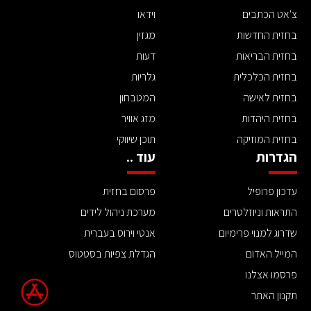
צ'אט הכתבים
וידאו
בחזית החדשות
מגזין
בחזית הבריאות
דעות
בחזית הכלכלית
גלריות
בחזית לאישה
המטבחון
בחזית היהדות
מזג אוויר
בחזית המוזיקה
תוכן שיווקי
הגדרות
עוד ..
עדכון פרופיל
פרסום בחזית
התראות וניוזלטרים
מערכת ניהול לידים
שדרוג למנוי פרימיום
אנטי וירוס בעברית
המייל האדום
הגדלת צפיות בסטטוס
פרסמו אצלנו
תקנון האתר