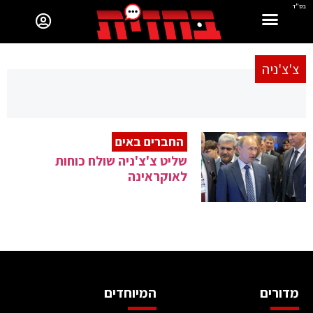
בס"ד
צ'צ'ניה
החברים באים
שליט צ'צ'ניה שולח כוחות
לאוקראינה
מדורים
המיוחדים