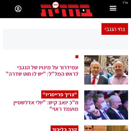
בס"ד
צחי הנגבי
עמידרור על מינויו של הנגבי
לראש המל"ל: "יש לו חוט שדרה"
"צריך פריימריז"
ח"כ יואב קיש: "יולי אדלשטיין
מועמד ראוי"
קרב בליכוד