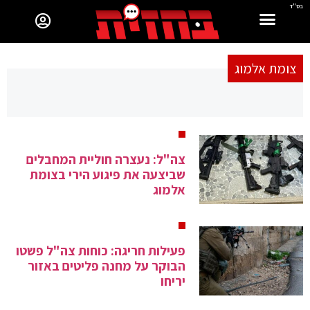
בס"ד
צומת אלמוג
צה"ל: נעצרה חוליית המחבלים
שביצעה את פיגוע הירי בצומת
אלמוג
פעילות חריגה: כוחות צה"ל פשטו
הבוקר על מחנה פליטים באזור
יריחו