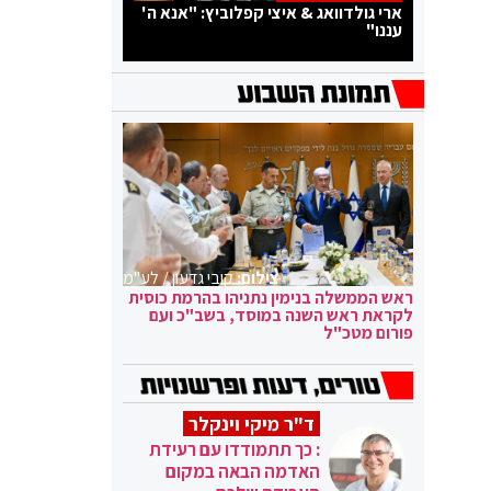
ארי גולדוואג & איצי קפלוביץ: "אנא ה'
עננו"
צילום:
קובי גדעון / לע"מ
ראש הממשלה בנימין נתניהו בהרמת כוסית
לקראת ראש השנה במוסד, בשב"כ ועם
פורום מטכ"ל
ד"ר מיקי וינקלר
: כך תתמודדו עם רעידת
האדמה הבאה במקום