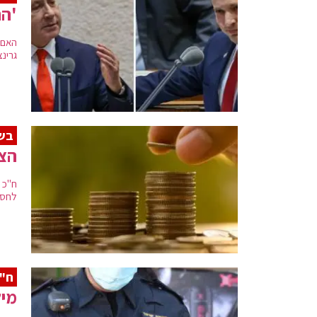
'הת
האם פ
גרינ
בש
הצ
ח"כ 
לחסוך
ח"כ
מיל