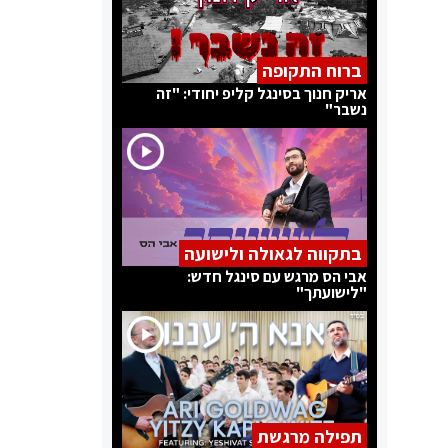
ברוח התקופה
אריק חנוך בסינגל קליפ יחודי: "זה
נשבר"
בתקווה לגאולה ולישועה
אבי הס מרגש עם סינגל חדש:
"לישועתך"
תפילה מרגשת