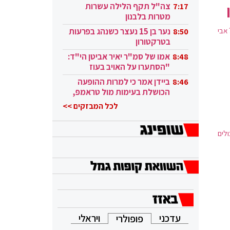
בקטאר"
צה"ל תקף הלילה עשרות
7:17
מטרות בלבנון
 אבי
נער בן 15 נעצר כשנהג בפרעות
8:50
בטרקטורון
אמו של סמ"ר יאיר אביטן הי"ד:
8:48
"הסתערו על האויב בעוז
ובגבורה"
ביידן אמר כי למרות ההופעה
8:46
הכושלת בעימות מול טראמפ,
הוא ממשיך
לכל המבזקים >>
לים
עדכני
ויראלי
פופולרי